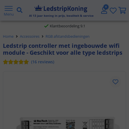
Gratis verzending vanaf € 20,- NL en BE
Menu
Al
13
jaar koning in prijs, kwaliteit & service
Klantbeoordeling 9.1
Home
Accessoires
RGB afstandsbedieningen
Voor 23:45 uur besteld,
morgen in huis
Ledstrip controller met ingebouwde wifi
module - Geschikt voor alle type ledstrips
(
16
reviews
)