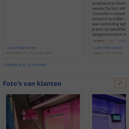
email word je direct 
service! De 5in1 WIF
Controller is simpel t
simpel in te stellen. A
keer verbinding legt m
je best op hetzelfde w
aangesloten bent om
tussen de wifi contro
app. Voorbeeld: Als j
Lees hele review
Lees hele review
strip en wifi controller
Daniel Beurms
|
30 januari 2026
Eugene
|
19 mei 2025
gebruikt in de camper
kun je best vóór de é
Bekijk alle
16
reviews
met je smartphone op
router inloggen, ee
de controller kan je 
vanaf verschillende wi
Foto's van klanten
netwerken contact leg
herhalen bij elke contr
Bij aankoop waren in
wit witte licht strips 
worden nu vervangen
premium RGB-WW dimb
een verademing is bij 
brengt in de camper! H
er nog steeds en han