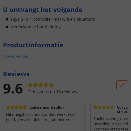
U ontvangt het volgende
Tuya 5-in-1 controller met wifi en bluetooth
Nederlandse handleiding
Productinformatie
Lees verder
Reviews
9.6
Gebaseerd op
16
reviews
Ledstripcontroller
Vervang
strips 
Niks negatiefs ondervonden, werkt héél
vervan
Snelle levering, mees
goed, gemakkelijk te programmeren
bestelling. Als je Led
voor een vraag of een