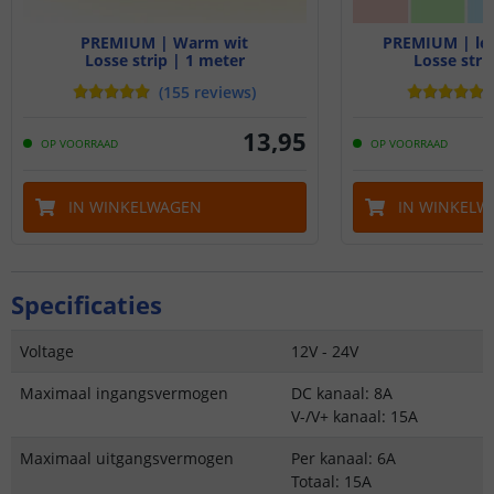
PREMIUM | Warm wit
PREMIUM | le
Losse strip | 1 meter
Losse stri
(
155
reviews
)
13
,
95
OP VOORRAAD
OP VOORRAAD
IN WINKELWAGEN
IN WINKELW
Specificaties
Voltage
12V - 24V
Maximaal ingangsvermogen
DC kanaal: 8A
V-/V+ kanaal: 15A
Maximaal uitgangsvermogen
Per kanaal: 6A
Totaal: 15A