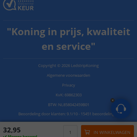
"
Koning in prijs, kwaliteit
en service
"
Copyright
©
2026
LedstripKoning
Algemene voorwaarden
Privacy
KvK: 69862303
BTW: NL858042459B01
Beoordeling door klanten:
9.1
/
10
-
15451 beoordelingen
32
,
95
IN WINKELWAGEN
Morgen bezorgd