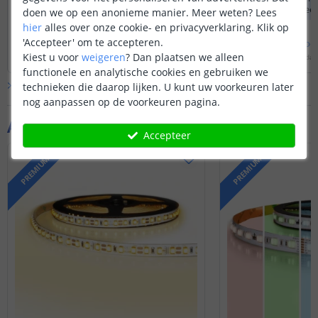
witte ledstrips plaatsen op deze
u zelf indelen en e
doen we op een anonieme manier.
Meer weten?
Lees
van verschillende lengtes?
controller.
Ook zie ik in het schema nog voor dit kasje
hier
alles over onze cookie- en privacyverklaring. Klik op
een AC/DC , moet er nog een omvormer
'Accepteer' om te accepteren.
Bekijk
hele
antwoord
Bekijk
hele
antwoo
U kunt aan de "output" van de
voor?
Kiest u voor
weigeren
?
Dan plaatsen we alleen
Door
priscilla
op
woensdag 22 juli 2026
Door
Sharona
op
maandag 
controller onderstaande kabel
functionele en analytische cookies en gebruiken we
aansluiten waar u dan een 6-splitter op
Bekijk alle
Vraag & antwoord
technieken die daarop lijken. U kunt uw voorkeuren later
aansluit voor de 5 losse warm witte
nog aanpassen op de voorkeuren pagina.
ledstrips.
Aanvullende producten
https://www.ledstripkoning.be/...
Accepteer
PREMIUM
PREMIUM
https://www.ledstripkoning.be/...
Deze controller en onze strips
functioneren op 12 of 24 volt, hier dient
altijd een omvormer bij gebruikt te
worden.