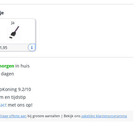
je
Ja
1
,
95
morgen
in huis
0 dagen
ipKoning 9.2/10
m en tijdstip
tact
met ons op!
Vraag offerte aan
bij grotere aantallen
|
Bekijk ons
zakelijke klantenprogramma