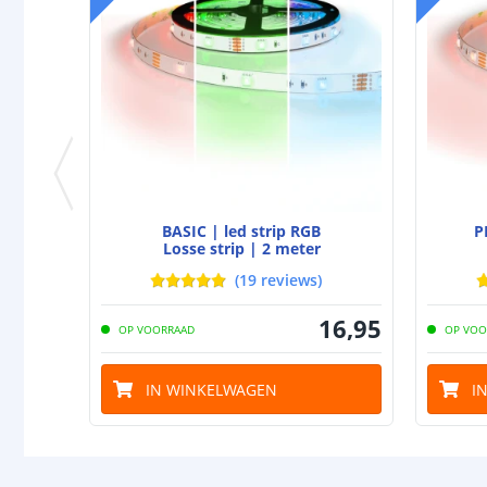
BASIC | led strip RGB
P
Losse strip | 2 meter
(
19
reviews
)
16
,
95
OP VOORRAAD
OP VOO
IN WINKELWAGEN
I