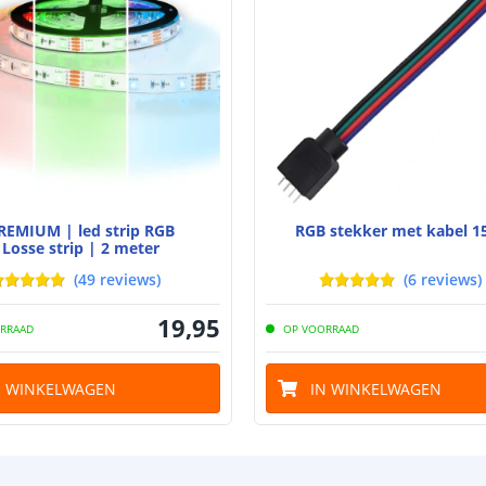
REMIUM | led strip RGB
RGB stekker met kabel 1
Losse strip | 2 meter
(
49
reviews
)
(
6
reviews
)
19
,
95
RRAAD
OP VOORRAAD
N WINKELWAGEN
IN WINKELWAGEN