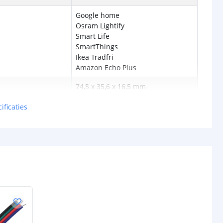
Google home
Osram Lightify
Smart Life
SmartThings
Ikea Tradfri
Amazon Echo Plus
74,5 x 35,6 x 16,5 mm
Koppel de controller aan de Smart
ificaties
Life app