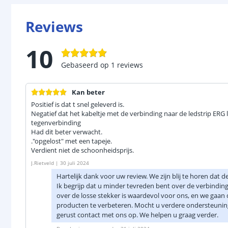
Reviews
10
Gebaseerd op
1
reviews
Kan beter
Positief is dat t snel geleverd is.
Negatief dat het kabeltje met de verbinding naar de ledstrip ERG lo
tegenverbinding
Had dit beter verwacht.
."opgelost" met een tapeje.
Verdient niet de schoonheidsprijs.
J.Rietveld
|
30 juli 2024
Hartelijk dank voor uw review. We zijn blij te horen dat d
Ik begrijp dat u minder tevreden bent over de verbinding
over de losse stekker is waardevol voor ons, en we gaa
producten te verbeteren. Mocht u verdere ondersteuni
gerust contact met ons op. We helpen u graag verder.