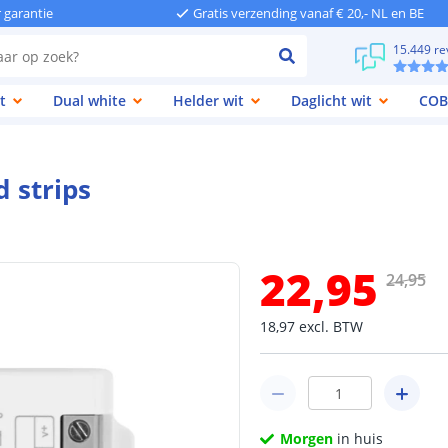
r garantie
Gratis verzending vanaf € 20,- NL en BE
15.449 re
t
Dual white
Helder wit
Daglicht wit
COB
d strips
22
,
95
24
,
95
18
,
97
excl.
BTW
Morgen
in huis