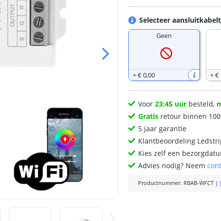
Selecteer aansluitkabelt
Geen
+
€ 0
,
00
+
€ 
Voor
23:45 uur
besteld,
Gratis
retour binnen 10
5 jaar garantie
Klantbeoordeling Ledstr
Kies zelf een bezorgdatu
Advies nodig? Neem
con
Productnummer
:
RBAB-WFCT
|