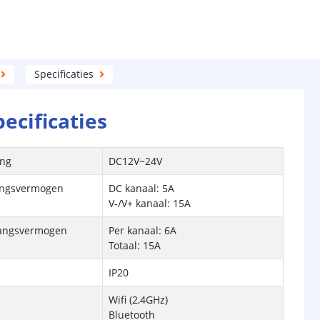
Specificaties
pecificaties
ing
DC12V~24V
angsvermogen
DC kanaal: 5A
V-/V+ kanaal: 15A
gangsvermogen
Per kanaal: 6A
Totaal: 15A
IP20
Wifi (2,4GHz)
Bluetooth