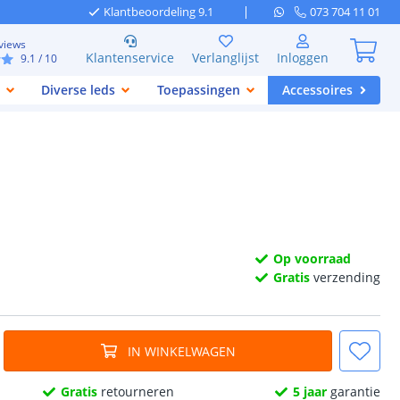
Klantbeoordeling 9.1
073 704 11 01
views
Klantenservice
Verlanglijst
Inloggen
9.1
/ 10
Diverse leds
Toepassingen
Accessoires
Op voorraad
Gratis
verzending
IN WINKELWAGEN
Gratis
retourneren
5 jaar
garantie