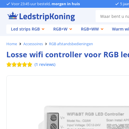
Voor 23:45 uur besteld,
morgen in huis
5 jaa
Led strips RGB
RGB+W
RGB+WW
Warm wi
Home
Accessoires
RGB afstandsbedieningen
Losse wifi controller voor RGB le
(
1
reviews
)