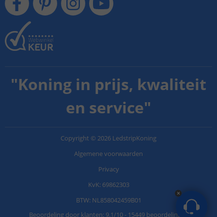
"
Koning in prijs, kwaliteit
en service
"
Copyright
©
2026
LedstripKoning
Algemene voorwaarden
Privacy
KvK: 69862303
BTW: NL858042459B01
Beoordeling door klanten:
9.1
/
10
-
15449 beoordelingen