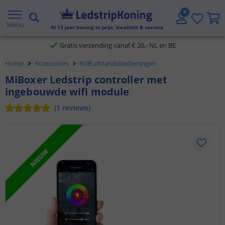
5 jaar garantie
Menu
Al
13
jaar koning in prijs, kwaliteit & service
Gratis verzending vanaf € 20,- NL en BE
Home
Accessoires
RGB afstandsbedieningen
Klantbeoordeling 9.1
MiBoxer Ledstrip controller met
ingebouwde wifi module
Voor 23:45 uur besteld,
morgen in huis
(
1
reviews
)
NIEUW