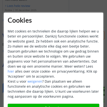
Lees hele review
Robbe
|
30 december 2025
Cookies
Bekijk alle
1
reviews
Met cookies en technieken die daarop lijken helpen we u
Vraag & antwoord
beter en persoonlijker. Dankzij functionele cookies werkt
de website goed. Ze hebben ook een analytische functie.
Er is nog geen vraag gesteld over dit product.
Zo maken we de website elke dag een beetje beter.
Bekijk alle
Daarom gebruiken we technologie om uw gedrag binnen
Vraag & antwoord
en buiten onze website te volgen. We gebruiken uw
gegevens voor het personaliseren van advertenties. Dat
Aanvullende producten
doen we op een anonieme manier.
Meer weten?
Lees
hier
alles over onze cookie- en privacyverklaring. Klik op
PREMIUM
PREMIUM
'Accepteer' om te accepteren.
Kiest u voor
weigeren
?
Dan plaatsen we alleen
functionele en analytische cookies en gebruiken we
technieken die daarop lijken. U kunt uw voorkeuren later
nog aanpassen op de voorkeuren pagina.