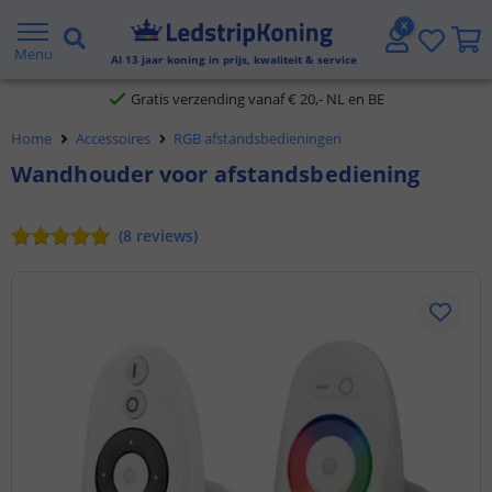
5 jaar garantie
Menu
Al
13
jaar koning in prijs, kwaliteit & service
Gratis verzending vanaf € 20,- NL en BE
Home
Accessoires
RGB afstandsbedieningen
Klantbeoordeling 9.1
Wandhouder voor afstandsbediening
Voor 23:45 uur besteld,
morgen in huis
(
8
reviews
)