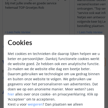
blij met jullie snelle en goede service
verzend kosten verre
helemaal TOP Groetjes Rob
ontvangen. "Top servi
"service ook wat info
Netjes een antwoord
volgende keer bij Led
bestelling plaatsen.
Lees hele review
Lees hele review
Rob Polman
|
5 april 2020
Andy Corrick
|
24 decembe
Cookies
Bekijk alle
8
reviews
Met cookies en technieken die daarop lijken helpen we u
beter en persoonlijker. Dankzij functionele cookies werkt
Vraag & antwoord
de website goed. Ze hebben ook een analytische functie.
Zo maken we de website elke dag een beetje beter.
Er is nog geen vraag gesteld over dit product.
Daarom gebruiken we technologie om uw gedrag binnen
Bekijk alle
Vraag & antwoord
en buiten onze website te volgen. We gebruiken uw
gegevens voor het personaliseren van advertenties. Dat
doen we op een anonieme manier.
Meer weten?
Lees
Aanvullende producten
hier
alles over onze cookie- en privacyverklaring. Klik op
'Accepteer' om te accepteren.
Kiest u voor
weigeren
?
Dan plaatsen we alleen