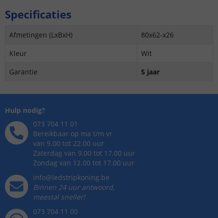
Specificaties
Afmetingen (LxBxH)
80x62-x26
Kleur
Wit
Garantie
5 jaar
Hulp nodig?
073 704 11 01
Bereikbaar op ma t/m vr
van 9.00 tot 22.00 uur
Zaterdag van 9.00 tot 17.00 uur
Zondag van 12.00 tot 17.00 uur
info@ledstripkoning.be
Binnen 24 uur antwoord,
meestal sneller!
073 704 11 00