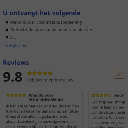
U ontvangt het volgende
Wandhouder voor afstandsbediening
Dubbelzijde tape om de houder te plakken
S...
Bekijk alle
s
Reviews
9.8
Gebaseerd op
8
reviews
Wandhouder
Andy
afstandsbediening
Led strip verlichting 
Ik ben erg bij met de wand houders nu heb
Kom ik later achter 
ik er boven en onder aan de trap een zitten
van de afstandbedien
ik had al van alles uit gedacht om de
bestellen. Even een ma
afstandsbediening te bevestigen en dan
een antwoord gekrege
zijn ze gewoon bij jullie te koop. We zijn erg
wandhouder bestelle