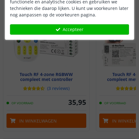
functionele en analytische cookies en gebruiken we
technieken die daarop lijken. U kunt uw voorkeuren later
nog aanpassen op de voorkeuren pagina.
Accepteer
Touch RF 4-zone RGBWW
Touch RF 4
compleet met controller
compleet met W
(
3
reviews
)
35
,
95
OP VOORRAAD
OP VOORRAAD
IN WINKELWAGEN
IN WINKELW