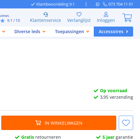
Klantbeoordeling 9.1
073 704 11 01
views
Klantenservice
Verlanglijst
Inloggen
9.1
/ 10
Diverse leds
Toepassingen
Accessoires
Op voorraad
3,
95
verzending
IN WINKELWAGEN
Gratis
retourneren
5 jaar
garantie