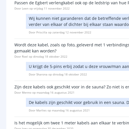
Passen de Egbert verlengkabel ook op de ledstrip van hue Ph
Door
Leen
op
vrijdag 11 november 2022
Wij kunnen niet garanderen dat de betreffende verle
verder van elkaar of dichter bij elkaar staan waardo
Door
Priscilla
op
zaterdag 12 november 2022
Wordt deze kabel, zoals op foto, geleverd met 1 verbindin
gemaakt kan worden?
Door
Roel
op
dinsdag 18 oktober 2022
U krijgt de 5-pins erbij zodat u deze vrouw/man aa
Door
Sharona
op
dinsdag 18 oktober 2022
Zijn deze kabels ook geschikt voor in de sauna? Zo niet is e
Door
Menno
op
maandag 16 augustus 2021
De kabels zijn geschikt voor gebruik in een sauna
Door
Marlies
op
maandag 16 augustus 2021
Is het mogelijk om twee 1 meter kabels aan elkaar te verbi
Door
Joey
op
woensdag 30 december 2020