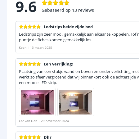
9.6
Gebaseerd op
13
reviews
Ledstrips beide zijde bed
Ledstrips zijn zeer mooi, gemakkelijk aan elkaar te koppelen. Tof
puntje de fiches komen gemakkelijk los.
Koen
|
13 maart 2025
Een verrijking!
Plaatsing van een stukje wand en boven en onder verlichting me
werkt zo sfeer vergrotend dat wij binnenkort ook de achterzijde 
een mooie LED-strip.
Cor van Lien
|
29 november 2024
Dhr