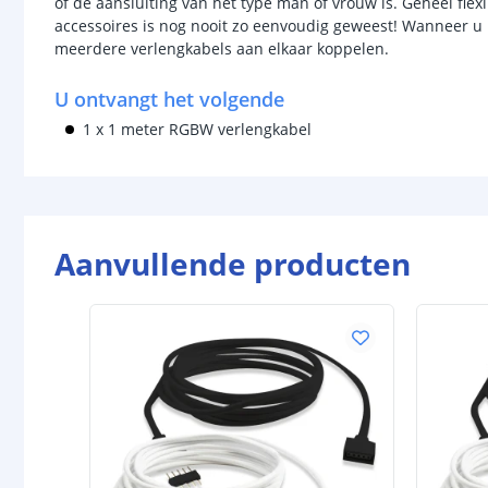
of de aansluiting van het type man of vrouw is. Geheel flex
accessoires is nog nooit zo eenvoudig geweest! Wanneer u 
meerdere verlengkabels aan elkaar koppelen.
U ontvangt het volgende
1 x 1 meter RGBW verlengkabel
Aanvullende producten