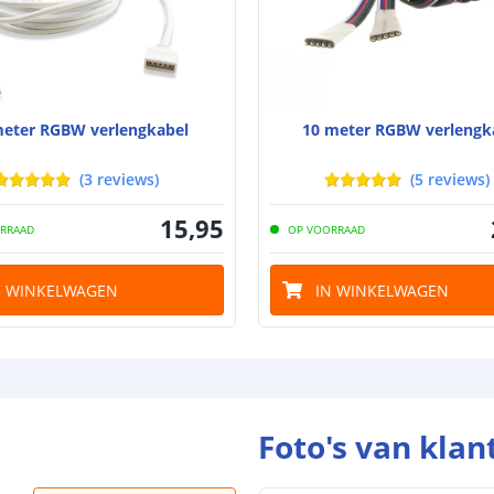
meter RGBW verlengkabel
10 meter RGBW verlengk
(
3
reviews
)
(
5
reviews
)
15
,
95
RRAAD
OP VOORRAAD
N WINKELWAGEN
IN WINKELWAGEN
Foto's van klan