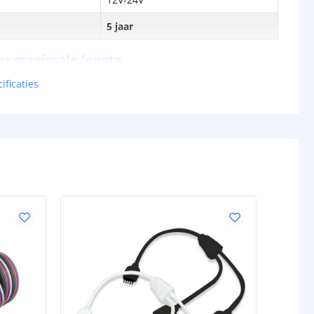
5 jaar
or maximale lengte
ificaties
10 meter
rip
5 meter
5 meter
5 meter