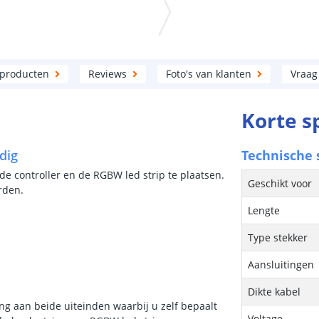
 producten
Reviews
Foto's van klanten
Vraag
Korte s
dig
Technische s
 de controller en de RGBW led strip te plaatsen.
Geschikt voor
rden.
Lengte
Type stekker
Aansluitingen
Dikte kabel
ng aan beide uiteinden waarbij u zelf bepaalt
Voltage