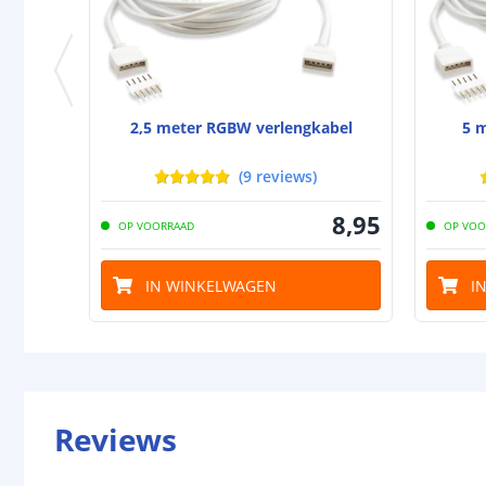
2,5 meter RGBW verlengkabel
5 
(
9
reviews
)
8
,
95
OP VOORRAAD
OP VOO
IN WINKELWAGEN
I
Reviews