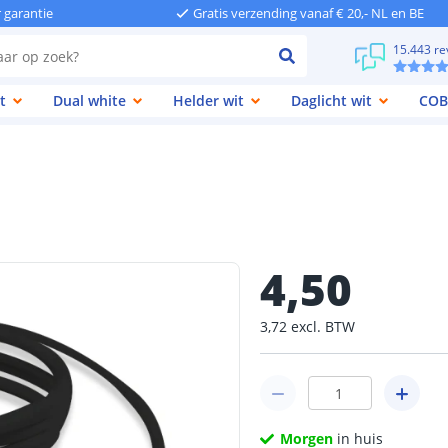
r garantie
Gratis verzending vanaf € 20,- NL en BE
15.443 re
t
Dual white
Helder wit
Daglicht wit
COB
4
,
50
3
,
72
excl.
BTW
Morgen
in huis