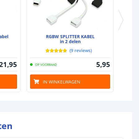
abel
RGBW SPLITTER KABEL
in 2 delen
(
9
reviews
)
21
,
95
5
,
95
OP VOORRAAD
IN WINKELWAGEN
ten