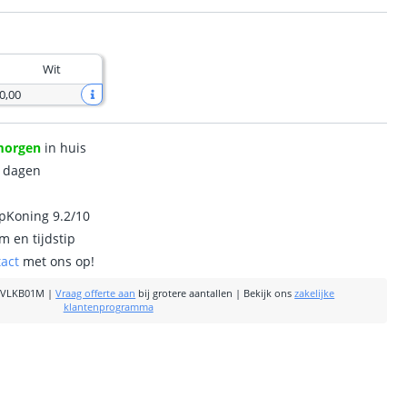
Wit
0
,
00
morgen
in huis
0 dagen
ipKoning 9.2/10
m en tijdstip
tact
met ons op!
VLKB01M
|
Vraag offerte aan
bij grotere aantallen
|
Bekijk ons
zakelijke
klantenprogramma