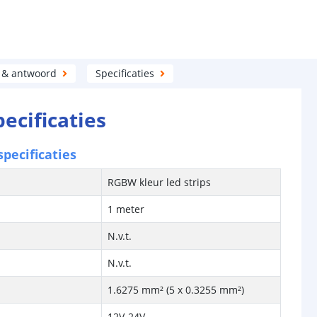
 & antwoord
Specificaties
pecificaties
pecificaties
RGBW kleur led strips
1 meter
N.v.t.
N.v.t.
1.6275 mm² (5 x 0.3255 mm²)
12V-24V