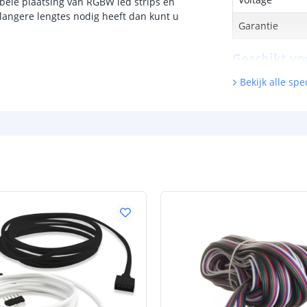
ibele plaatsing van RGBW led strips en
langere lengtes nodig heeft dan kunt u
Garantie
Geschikt vo
Bekijk alle spec
Basic led strip
Premium led st
Prime led strip
Pro led strip