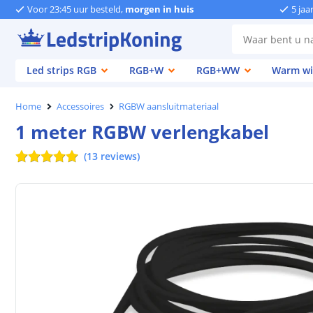
Voor 23:45 uur besteld,
morgen in huis
5 jaa
Led strips RGB
RGB+W
RGB+WW
Warm wi
Home
Accessoires
RGBW aansluitmateriaal
1 meter RGBW verlengkabel
(
13
reviews
)