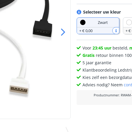
Selecteer uw kleur
Zwart
+
€ 0
,
00
+
€ 
Voor
23:45 uur
besteld,
Gratis
retour binnen 10
5 jaar garantie
Klantbeoordeling Ledstr
Kies zelf een bezorgdatu
Advies nodig? Neem
con
Productnummer
:
RWAM-