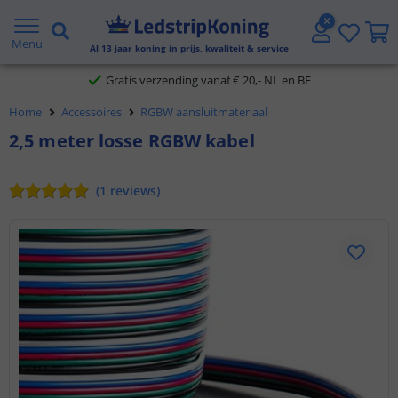
5 jaar garantie
Menu
Al
13
jaar koning in prijs, kwaliteit & service
Gratis verzending vanaf € 20,- NL en BE
Home
Accessoires
RGBW aansluitmateriaal
Klantbeoordeling 9.1
2,5 meter losse RGBW kabel
Voor 23:45 uur besteld,
morgen in huis
(
1
reviews
)