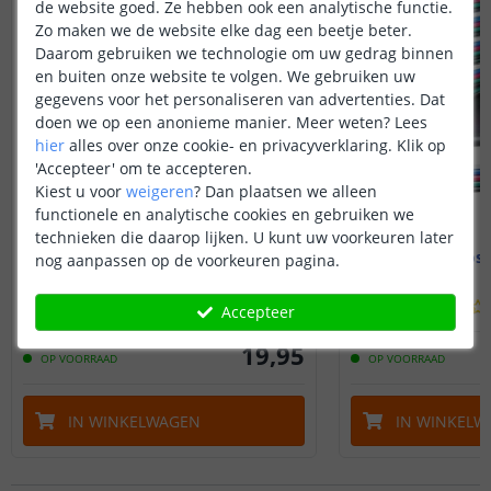
de website goed. Ze hebben ook een analytische functie.
Zo maken we de website elke dag een beetje beter.
Daarom gebruiken we technologie om uw gedrag binnen
en buiten onze website te volgen. We gebruiken uw
gegevens voor het personaliseren van advertenties. Dat
doen we op een anonieme manier.
Meer weten?
Lees
hier
alles over onze cookie- en privacyverklaring. Klik op
'Accepteer' om te accepteren.
Kiest u voor
weigeren
?
Dan plaatsen we alleen
functionele en analytische cookies en gebruiken we
technieken die daarop lijken. U kunt uw voorkeuren later
Soldeerbout voor ledstrips
7,5 meter los
nog aanpassen op de voorkeuren pagina.
met tin en standaard
(
26
reviews
)
Accepteer
19
,
95
OP VOORRAAD
OP VOORRAAD
IN WINKELWAGEN
IN WINKELW