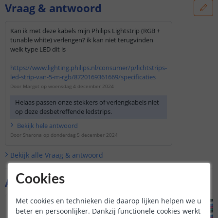
Vraag & antwoord
Kan ik met deze kabels mijn Philips Lightstrip (RGB +
tunable white) verlengen? ik kan niet terugvinden
welk type LED dit is
https://www.lighting.philips.nl/consumer/p/lichtstrips-
led-strip-van-5-m-rgb/8720169361669/specificaties
Door
Margot
op
woensdag 4 december 2024
Helaas passen onze stekkers of verlengkabels niet
op deze desbetreffende ledstrips.
Bekijk
hele
antwoord
Door
Sharona
op
donderdag 5 december 2024
Bekijk alle
Vraag & antwoord
Cookies
Aanvullende producten
Met cookies en technieken die daarop lijken helpen we u
beter en persoonlijker. Dankzij functionele cookies werkt