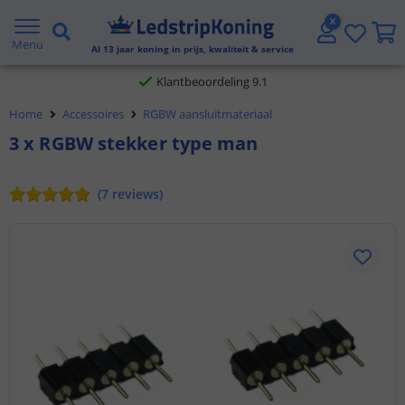
Gratis verzending vanaf € 20,- NL en BE
Menu
Al
13
jaar koning in prijs, kwaliteit & service
Klantbeoordeling 9.1
Home
Accessoires
RGBW aansluitmateriaal
Voor 23:45 uur besteld,
morgen in huis
3 x RGBW stekker type man
(
7
reviews
)