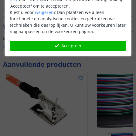
'Accepteer' om te accepteren.
Bekijk alle
klantfoto’s
Kiest u voor
weigeren
?
Dan plaatsen we alleen
functionele en analytische cookies en gebruiken we
technieken die daarop lijken. U kunt uw voorkeuren later
Vraag & antwoord
nog aanpassen op de voorkeuren pagina.
Er is nog geen vraag gesteld over dit product.
Accepteer
Bekijk alle
Vraag & antwoord
Aanvullende producten