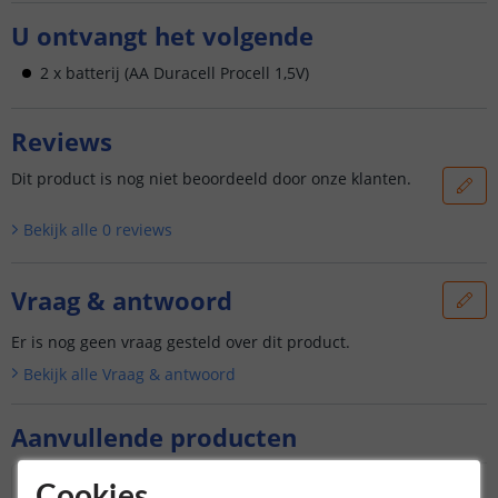
U ontvangt het volgende
2 x batterij (AA Duracell Procell 1,5V)
Reviews
Dit product is nog niet beoordeeld door onze klanten.
Bekijk alle
0
reviews
Vraag & antwoord
Er is nog geen vraag gesteld over dit product.
Bekijk alle
Vraag & antwoord
Aanvullende producten
Cookies