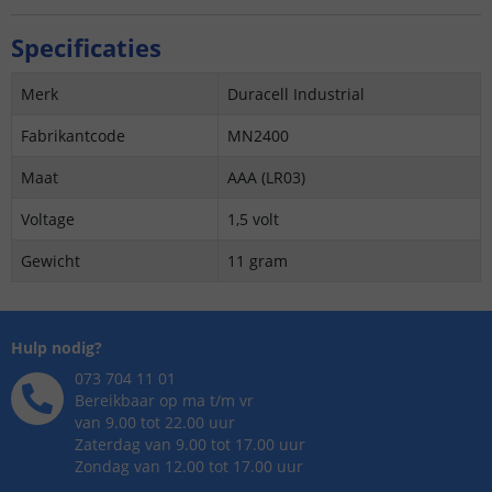
Specificaties
Merk
Duracell Industrial
Fabrikantcode
MN2400
Maat
AAA (LR03)
Voltage
1,5 volt
Gewicht
11 gram
Hulp nodig?
073 704 11 01
Bereikbaar op ma t/m vr
van 9.00 tot 22.00 uur
Zaterdag van 9.00 tot 17.00 uur
Zondag van 12.00 tot 17.00 uur