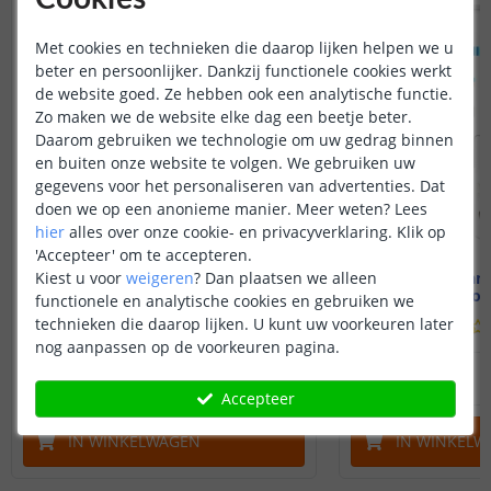
Met cookies en technieken die daarop lijken helpen we u
beter en persoonlijker. Dankzij functionele cookies werkt
de website goed. Ze hebben ook een analytische functie.
Zo maken we de website elke dag een beetje beter.
Daarom gebruiken we technologie om uw gedrag binnen
en buiten onze website te volgen. We gebruiken uw
gegevens voor het personaliseren van advertenties. Dat
doen we op een anonieme manier.
Meer weten?
Lees
hier
alles over onze cookie- en privacyverklaring. Klik op
'Accepteer' om te accepteren.
Kiest u voor
weigeren
?
Dan plaatsen we alleen
Luxe touch RF 1-zone
Touch pane
afstandsbediening RGBW
Draadloo
functionele en analytische cookies en gebruiken we
technieken die daarop lijken. U kunt uw voorkeuren later
(
3
reviews
)
nog aanpassen op de voorkeuren pagina.
27
,
95
OP VOORRAAD
OP VOORRAAD
Accepteer
IN WINKELWAGEN
IN WINKELW