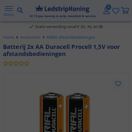
5 jaar garantie
Menu
Al
13
jaar koning in prijs, kwaliteit & service
Gratis verzending vanaf € 20,- NL en BE
Home
Accessoires
RGBW afstandsbedieningen
Klantbeoordeling 9.1
Batterij 2x AA Duracell Procell 1,5V voor
afstandsbedieningen
Voor 23:45 uur besteld,
morgen in huis