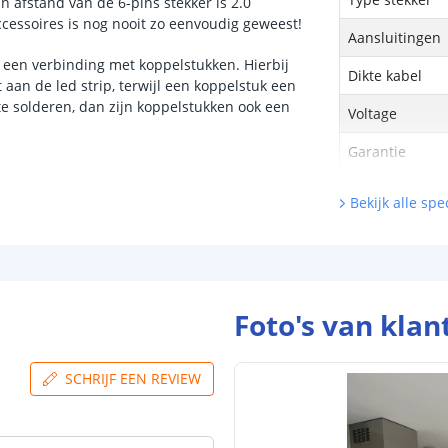
n afstand van de 6-pins stekker is 2.0
cessoires is nog nooit zo eenvoudig geweest!
Aansluitingen
 een verbinding met koppelstukken. Hierbij
Dikte kabel
an de led strip, terwijl een koppelstuk een
te solderen, dan zijn koppelstukken ook een
Voltage
Garantie
Geschikt vo
Bekijk alle spec
Basic led strip
Premium led st
Prime led strip
Foto's van klan
Pro led strip
SCHRIJF EEN REVIEW