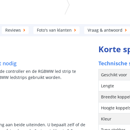
Reviews
Foto's van klanten
Vraag & antwoord
Korte s
t nodig
Technische s
 de controller en de RGBWW led strip te
Geschikt voor
RGBWW ledstrips gebruikt worden.
Lengte
Breedte koppel
Hoogte koppel
Kleur
g aan beide uiteinden. U bepaalt zelf of de
Type stekker