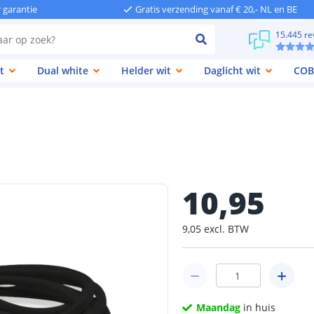
r garantie
Gratis verzending vanaf € 20,- NL en BE
15.445 re
t
Dual white
Helder wit
Daglicht wit
COB
10
,
95
9
,
05
excl.
BTW
Maandag
in huis