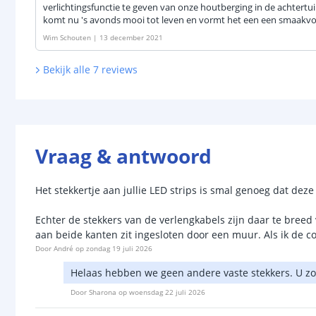
verlichtingsfunctie te geven van onze houtberging in de achtert
komt nu 's avonds mooi tot leven en vormt het een een smaakvo
Wim Schouten
|
13 december 2021
Bekijk alle
7
reviews
Vraag & antwoord
Het stekkertje aan jullie LED strips is smal genoeg dat deze
Echter de stekkers van de verlengkabels zijn daar te breed
aan beide kanten zit ingesloten door een muur. Als ik de co
Door
André
op
zondag 19 juli 2026
Helaas hebben we geen andere vaste stekkers. U z
Door
Sharona
op
woensdag 22 juli 2026