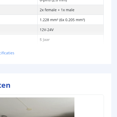
2x female + 1x male
1.228 mm² (6x 0.205 mm²)
12V-24V
5 jaar
or maximale lengte
ificaties
10 meter
rip
5 meter
5 meter
ten
5 meter