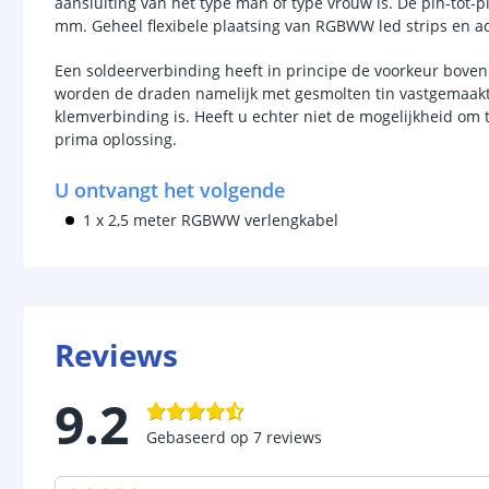
aansluiting van het type man of type vrouw is. De pin-tot-pi
mm. Geheel flexibele plaatsing van RGBWW led strips en ac
Een soldeerverbinding heeft in principe de voorkeur boven
worden de draden namelijk met gesmolten tin vastgemaakt a
klemverbinding is. Heeft u echter niet de mogelijkheid om 
prima oplossing.
U ontvangt het volgende
1 x 2,5 meter RGBWW verlengkabel
Reviews
9.2
Gebaseerd op
7
reviews