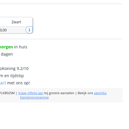
Zwart
0
,
00
morgen
in huis
0 dagen
ipKoning 9.2/10
m en tijdstip
tact
met ons op!
VLKB025M
|
Vraag offerte aan
bij grotere aantallen
|
Bekijk ons
zakelijke
klantenprogramma