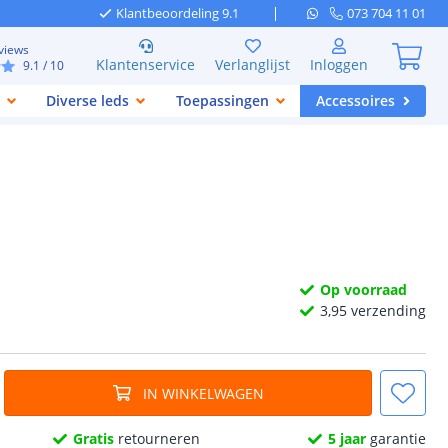
Klantbeoordeling 9.1
073 704 11 01
views
Klantenservice
Verlanglijst
Inloggen
9.1
/ 10
Diverse leds
Toepassingen
Accessoires
Op voorraad
3,
95
verzending
IN WINKELWAGEN
Gratis
retourneren
5 jaar
garantie