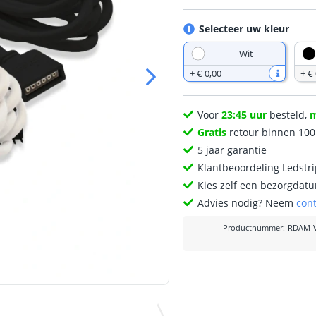
Selecteer uw kleur
Wit
+
€ 0
,
00
+
€ 
Voor
23:45 uur
besteld,
Gratis
retour binnen 10
5 jaar garantie
Klantbeoordeling Ledstr
Kies zelf een bezorgdatu
Advies nodig? Neem
con
Productnummer
:
RDAM-