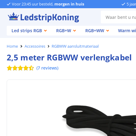
Voor 23:45 uur besteld,
morgen in huis
5 jaa
Led strips RGB
RGB+W
RGB+WW
Warm wi
Home
Accessoires
RGBWW aansluitmateriaal
2,5 meter RGBWW verlengkabel
(
7
reviews
)