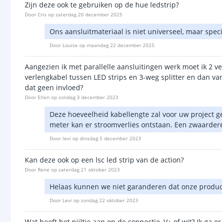
Zijn deze ook te gebruiken op de hue ledstrip?
Door
Cris
op
zaterdag 20 december 2025
Ons aansluitmateriaal is niet universeel, maar spe
Door
Louise
op
maandag 22 december 2025
Aangezien ik met parallelle aansluitingen werk moet ik 2 ve
verlengkabel tussen LED strips en 3-weg splitter en dan van
dat geen invloed?
Door
Ellen
op
zondag 3 december 2023
Deze hoeveelheid kabellengte zal voor uw project 
meter kan er stroomverlies ontstaan. Een zwaardere 
Door
levi
op
dinsdag 5 december 2023
Kan deze ook op een lsc led strip van de action?
Door
Rene
op
zaterdag 21 oktober 2023
Helaas kunnen we niet garanderen dat onze produc
Door
Levi
op
zondag 22 oktober 2023
Wat heeft het pijltje aan op de connectie, V+ of wit? Ik ga er