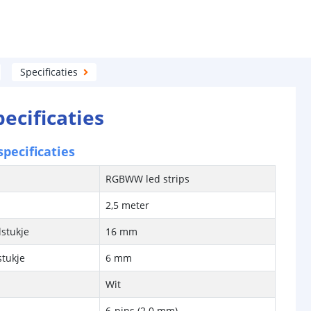
Specificaties
pecificaties
pecificaties
RGBWW led strips
2,5 meter
stukje
16 mm
stukje
6 mm
Wit
6-pins (2.0 mm)