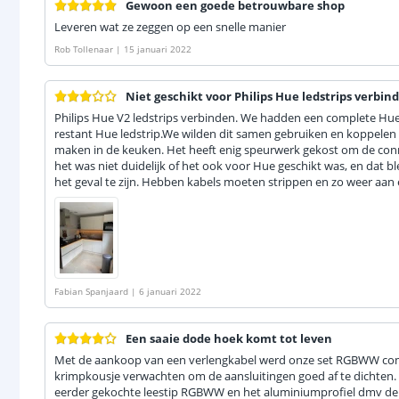
Gewoon een goede betrouwbare shop
Leveren wat ze zeggen op een snelle manier
Rob Tollenaar
|
15 januari 2022
Niet geschikt voor Philips Hue ledstrips verbin
Philips Hue V2 ledstrips verbinden. We hadden een complete Hue
restant Hue ledstrip.We wilden dit samen gebruiken en koppelen 
maken in de keuken. Het heeft enig speurwerk gekost om de conn
het was niet duidelijk of het ook voor Hue geschikt was, en dat 
het geval te zijn. Hebben kabels moeten strippen en zo weer aa
Fabian Spanjaard
|
6 januari 2022
Een saaie dode hoek komt tot leven
Met de aankoop van een verlengkabel werd onze set RGBWW compl
krimpkousje verwachten om de aansluitingen goed af te dichten. 
eerder gekochte leestip RGBWW en het aluminiumprofiel dmv de