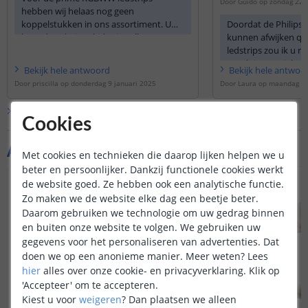
Door
Guido
op
zondag 22 
hebben wij helaas nog geen
Mvg Guido
koppelstukken in ons assortiment. U
Doordat de Philips 
kunt de geknipte ledstrips alleen aan
kunnen afwijken qu
elkaar solderen met een losse
ledstrips zou ik u n
draad
https://www.ledstripkoning.be/...
aansluitmaterialen 
Bekijk
hele
antwoord
Bekijk
hele
antwoo
Philips Hue ledstrip
Door
priscilla
op
donderdag 9 januari 2025
Door
Laura
op
maandag 23
Bekijk alle
Vraag & antwoord
Cookies
Aanvullende producten
Met cookies en technieken die daarop lijken helpen we u
beter en persoonlijker. Dankzij functionele cookies werkt
de website goed. Ze hebben ook een analytische functie.
Zo maken we de website elke dag een beetje beter.
Daarom gebruiken we technologie om uw gedrag binnen
en buiten onze website te volgen. We gebruiken uw
gegevens voor het personaliseren van advertenties. Dat
doen we op een anonieme manier.
Meer weten?
Lees
hier
alles over onze cookie- en privacyverklaring. Klik op
'Accepteer' om te accepteren.
Kiest u voor
weigeren
?
Dan plaatsen we alleen