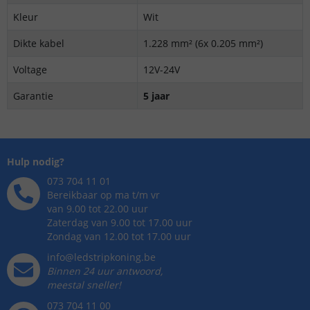
Kleur
Wit
Dikte kabel
1.228 mm² (6x 0.205 mm²)
Voltage
12V-24V
Garantie
5 jaar
Hulp nodig?
073 704 11 01
Bereikbaar op ma t/m vr
van 9.00 tot 22.00 uur
Zaterdag van 9.00 tot 17.00 uur
Zondag van 12.00 tot 17.00 uur
info@ledstripkoning.be
Binnen 24 uur antwoord,
meestal sneller!
073 704 11 00