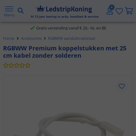
5 jaar garantie
Menu
Al
13
jaar koning in prijs, kwaliteit & service
Gratis verzending vanaf € 20,- NL en BE
Home
Accessoires
RGBWW aansluitmateriaal
Klantbeoordeling 9.1
RGBWW Premium koppelstukken met 25
cm kabel zonder solderen
Voor 23:45 uur besteld,
morgen in huis