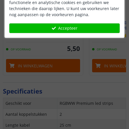
functionele en analytische cookies en gebruiken we
technieken die daarop lijken. U kunt uw voorkeuren later
nog aanpassen op de voorkeuren pagina.
10 cm RGBWW kabel
50 cm RG
met 2 koppelstukken
met 2 kop
Accepteer
(
2
reviews
)
5
,
50
OP VOORRAAD
OP VOORRAAD
IN WINKELWAGEN
IN WINKELW
Specificaties
Geschikt voor
RGBWW Premium led strips
Aantal koppelstukken
2
Lengte kabel
25 cm