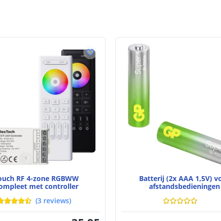
ouch RF 4-zone RGBWW
Batterij (2x AAA 1,5V) v
ompleet met controller
afstandsbedieningen
(
3
reviews
)