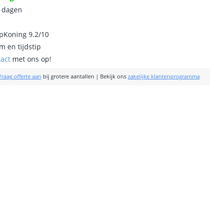
0 dagen
ipKoning 9.2/10
m en tijdstip
tact
met ons op!
Vraag offerte aan
bij grotere aantallen
|
Bekijk ons
zakelijke klantenprogramma