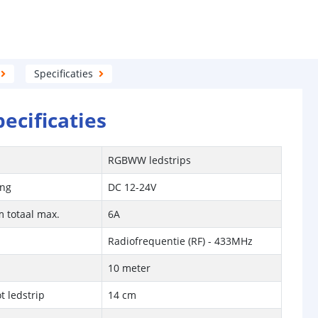
Specificaties
pecificaties
RGBWW ledstrips
ing
DC 12-24V
 totaal max.
6A
Radiofrequentie (RF) - 433MHz
10 meter
t ledstrip
14 cm