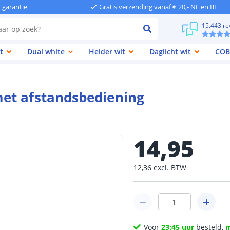
r garantie
Gratis verzending vanaf € 20,- NL en BE
15.443 re
t
Dual white
Helder wit
Daglicht wit
COB
et afstandsbediening
14
,
95
12
,
36
excl.
BTW
Voor
23:45 uur
besteld,