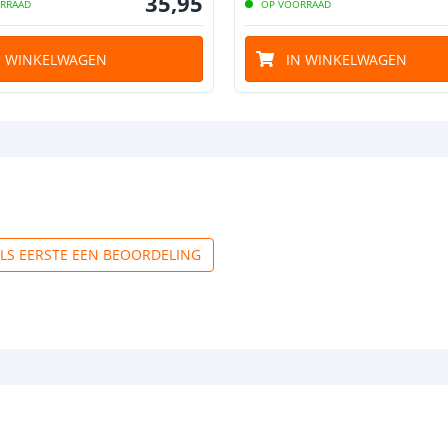
35
,
95
RRAAD
OP VOORRAAD
N WINKELWAGEN
IN WINKELWAGEN
ALS EERSTE EEN BEOORDELING