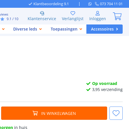
Klantbeoordeling 9.1
073 704 11 01
views
Klantenservice
Verlanglijst
Inloggen
9.1
/ 10
Diverse leds
Toepassingen
Accessoires
Op voorraad
3,
95
verzending
IN WINKELWAGEN
morgen
in huis