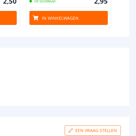
2
,
50
2
,
95
OP VOORRAAD
OP VO
IN WINKELWAGEN
I
EEN VRAAG STELLEN