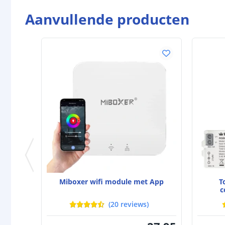
Aanvullende producten
Miboxer wifi module met App
T
c
(
20
reviews
)