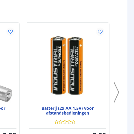
oor
Batterij (2x AA 1,5V) voor
B
afstandsbedieningen