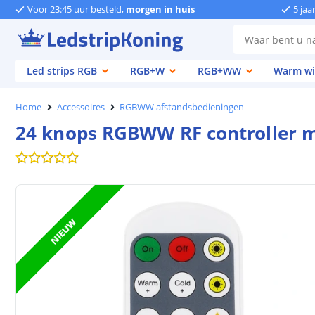
Voor 23:45 uur besteld,
morgen in huis
5 jaa
Led strips RGB
RGB+W
RGB+WW
Warm wi
Home
Accessoires
RGBWW afstandsbedieningen
24 knops RGBWW RF controller m
NIEUW