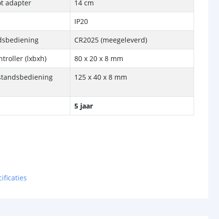
ot adapter
14 cm
IP20
ndsbediening
CR2025 (meegeleverd)
troller (lxbxh)
80 x 20 x 8 mm
standsbediening
125 x 40 x 8 mm
5 jaar
ificaties