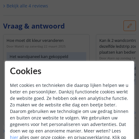
Bekijk alle
4
reviews
Vraag & antwoord
Hoe moet dit kleur veranderen
Kan ik 2 wandcontroll
dezelfde ledstrip zoda
Door
Makk5
op
zaterdag 22 maart 2025
plaatsen kan bediene
Het wandpaneel kan gekoppeld
Door
Alain
op
zondag 14 f
worden aan een ontvanger. Deze
plaatst u tussen de RGBWW strip en de
Dat is zeker mogelijk
Cookies
voeding. Hierdoor kan het wandpaneel
complete set kiezen
het signaal doorsturen naar de
wandpaneel en er no
Met cookies en technieken die daarop lijken helpen we u
ontvanger die de strip vervolgens van
bestellen. U kunt m
beter en persoonlijker. Dankzij functionele cookies werkt
kleur laat veranderen.
bedieningen op één 
(ontvanger van
de website goed. Ze hebben ook een analytische functie.
de afstandsbedieni
Zo maken we de website elke dag een beetje beter.
pelen.
Daarom gebruiken we technologie om uw gedrag binnen
Bekijk
hele
antwoord
Bekijk
hele
antwoo
en buiten onze website te volgen. We gebruiken uw
Door
Levi
op
zondag 23 maart 2025
Door
Lizzy
op
maandag 15 
gegevens voor het personaliseren van advertenties. Dat
doen we op een anonieme manier.
Meer weten?
Lees
Bekijk alle
Vraag & antwoord
hier
alles over onze cookie- en privacyverklaring. Klik op