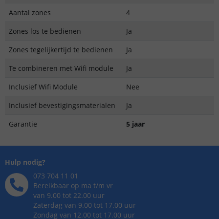
Aantal zones
4
Zones los te bedienen
Ja
Zones tegelijkertijd te bedienen
Ja
Te combineren met Wifi module
Ja
Inclusief Wifi Module
Nee
Inclusief bevestigingsmaterialen
Ja
Garantie
5 jaar
Hulp nodig?
073 704 11 01
Bereikbaar op ma t/m vr
van 9.00 tot 22.00 uur
Zaterdag van 9.00 tot 17.00 uur
Zondag van 12.00 tot 17.00 uur