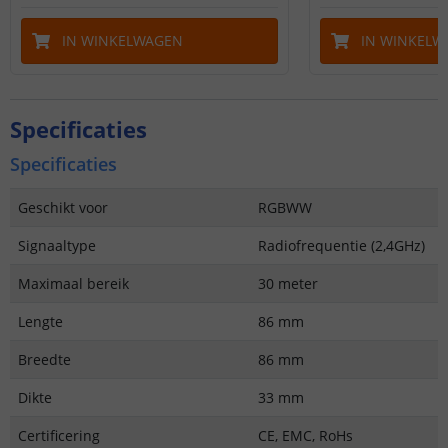
IN WINKELWAGEN
IN WINKELW
Specificaties
Specificaties
Geschikt voor
RGBWW
Signaaltype
Radiofrequentie (2,4GHz)
Maximaal bereik
30 meter
Lengte
86 mm
Breedte
86 mm
Dikte
33 mm
Certificering
CE, EMC, RoHs