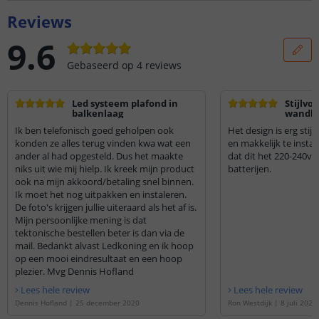
Reviews
9.6
Gebaseerd op
4
reviews
Led systeem plafond in
Stijlvol
balkenlaag
wandbe
van mil
Ik ben telefonisch goed geholpen ook
Het design is erg stij
konden ze alles terug vinden kwa wat een
en makkelijk te instal
ander al had opgesteld. Dus het maakte
dat dit het 220-240v 
niks uit wie mij hielp. Ik kreek mijn product
batterijen.
ook na mijn akkoord/betaling snel binnen.
Ik moet het nog uitpakken en instaleren.
De foto's krijgen jullie uiteraard als het af is.
Mijn persoonlijke mening is dat
tektonische bestellen beter is dan via de
mail. Bedankt alvast Ledkoning en ik hoop
op een mooi eindresultaat en een hoop
plezier. Mvg Dennis Hofland
Lees hele review
Lees hele review
Dennis Hofland
|
25 december 2020
Ron Westdijk
|
8 juli 2020