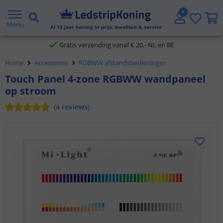
5 jaar garantie
Menu
Al
13
jaar koning in prijs, kwaliteit & service
Gratis verzending vanaf € 20,- NL en BE
Home
Accessoires
RGBWW afstandsbedieningen
Klantbeoordeling 9.1
Touch Panel 4-zone RGBWW wandpaneel
op stroom
Voor 23:45 uur besteld,
morgen in huis
(
4
reviews
)