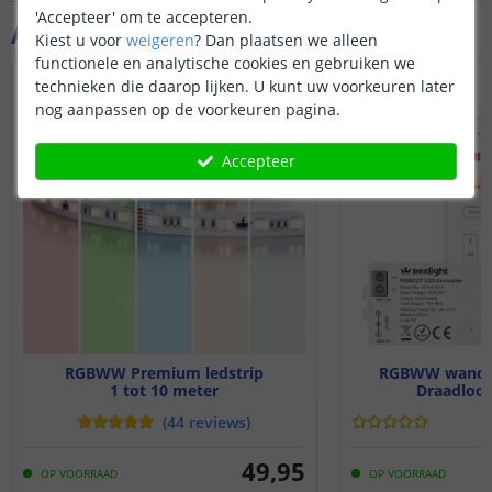
'Accepteer' om te accepteren.
Aanvullende producten
Kiest u voor
weigeren
?
Dan plaatsen we alleen
functionele en analytische cookies en gebruiken we
technieken die daarop lijken. U kunt uw voorkeuren later
NIEUW
nog aanpassen op de voorkeuren pagina.
Accepteer
RGBWW Premium ledstrip
RGBWW wandpa
1 tot 10 meter
Draadloos 
(
44
reviews
)
49
,
95
OP VOORRAAD
OP VOORRAAD