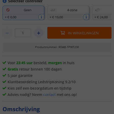
Selecteer controller
Geen
4-zone
+
€ 0
,
00
+
€ 19
,
00
+
€ 24
,
00
IN WINKELWAGEN
Productnummer
:
RDAB-TPWT230
Voor
23:45 uur
besteld,
morgen
in huis
Gratis
retour binnen 100 dagen
5 jaar garantie
Klantbeoordeling LedstripKoning 9.2/10
Kies zelf een bezorgdatum en tijdstip
Advies nodig? Neem
contact
met ons op!
Omschrijving