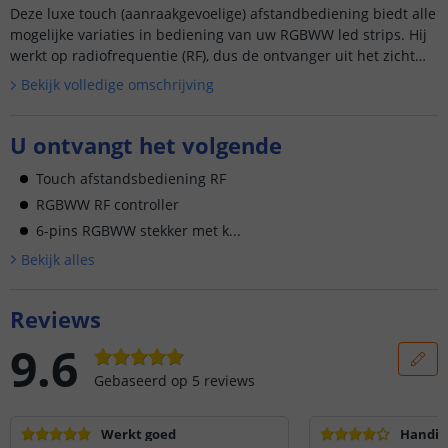
Deze luxe touch (aanraakgevoelige) afstandbediening biedt alle
mogelijke variaties in bediening van uw RGBWW led strips. Hij
werkt op radiofrequentie (RF), dus de ontvanger uit het zicht
wegwerk...
Bekijk volledige omschrijving
U ontvangt het volgende
Touch afstandsbediening RF
RGBWW RF controller
6-pins RGBWW stekker met k...
Bekijk alle
s
Reviews
9.6
Gebaseerd op
5
reviews
Werkt goed
Handig 