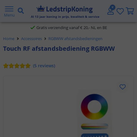
5 jaar garantie
Menu
Al
13
jaar koning in prijs, kwaliteit & service
Gratis verzending vanaf € 20,- NL en BE
Home
Accessoires
RGBWW afstandsbedieningen
Klantbeoordeling 9.1
Touch RF afstandsbediening RGBWW
Voor 23:45 uur besteld,
morgen in huis
(
5
reviews
)