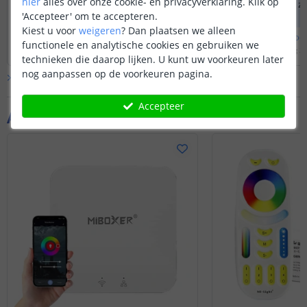
hier
alles over onze cookie- en privacyverklaring. Klik op
op de controller. Dit kan middels deze
zal altijd aangaan 
'Accepteer' om te accepteren.
splitterkabel
tussen de ledstrips en de
komt te staan.
Kiest u voor
weigeren
?
Dan plaatsen we alleen
controller.
Bekijk
hele
antwoord
Bekijk
hele
antwoo
functionele en analytische cookies en gebruiken we
Door
Sharona
op
dinsdag 3 september 2024
Door
priscilla
op
vrijdag 2
technieken die daarop lijken. U kunt uw voorkeuren later
nog aanpassen op de voorkeuren pagina.
Bekijk alle
Vraag & antwoord
Accepteer
Aanvullende producten