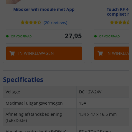
Miboxer wifi module met App
Touch RF 4
compleet me
(
20
reviews
)
27
,
95
OP VOORRAAD
OP VOORRAAD
IN WINKELWAGEN
IN WINKELW
Specificaties
Voltage
DC 12V-24V
Maximaal uitgangsvermogen
15A
Afmeting afstandsbediening
134 x 47 x 16.5 mm
(LxBxDikte)
Afmeting controller (LxBxDikte)
97 x 37 x 28 mm