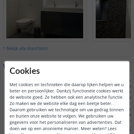
Bekijk alle
klantfoto’s
Vraag & antwoord
Cookies
Beste
Wanneer ik de spanni
Met cookies en technieken die daarop lijken helpen we u
uitschakel en weer in
beter en persoonlijker. Dankzij functionele cookies werkt
Wij willen graag 12v ledstrip in de camper.
ledstrip direct aan. Is 
de website goed. Ze hebben ook een analytische functie.
Wij willer graag 2x led strip van 3 meter aan
dat dit niet gebeurd?
Zo maken we de website elke dag een beetje beter.
elke kant in de bus, is er een mogelijkheid
inschakelen van de s
om 2 leds aantesluiten op 1 controller en
afstandsbediening de 
Daarom gebruiken we technologie om uw gedrag binnen
dimmer? Zoja hoe doen wij dat ? Mvg
zetten. We gebruiken 
en buiten onze website te volgen. We gebruiken uw
camper, als we de ca
Door
Jordan
op
maandag 2 september 2024
Door
Willem
op
donderdag
gegevens voor het personaliseren van advertenties. Dat
stroom hangen gaat de
doen we op een anonieme manier.
Meer weten?
Lees
U kunt inderdaad 2 ledstrips aansluiten
Dat is helaas niet mo
dat is niet handig.