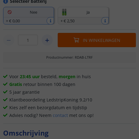
Selecteer batterij
Nee
Ja
+
€ 0
,
00
+
€ 2
,
50
IN WINKELWAGEN
Productnummer
:
RDAB-LTRF
Voor
23:45 uur
besteld,
morgen
in huis
Gratis
retour binnen 100 dagen
5 jaar garantie
Klantbeoordeling LedstripKoning 9.2/10
Kies zelf een bezorgdatum en tijdstip
Advies nodig? Neem
contact
met ons op!
Omschrijving