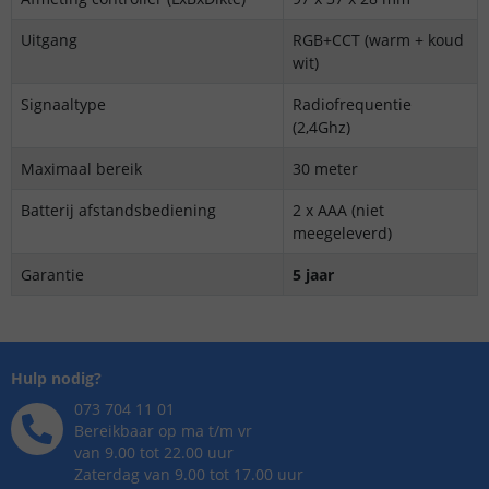
Uitgang
RGB+CCT (warm + koud
wit)
Signaaltype
Radiofrequentie
(2,4Ghz)
Maximaal bereik
30 meter
Batterij afstandsbediening
2 x AAA (niet
meegeleverd)
Garantie
5 jaar
Hulp nodig?
073 704 11 01
Bereikbaar op ma t/m vr
van 9.00 tot 22.00 uur
Zaterdag van 9.00 tot 17.00 uur