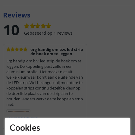
Reviews
10
Gebaseerd op
1
reviews
erg handig om b.v. led strip
de hoek om te leggen
Erg handig om b.v. led strip de hoek om te
leggen. De koppeling past zelfs in een
aluminium profiel. Het maakt niet uit
welke kleur waar komt aan de uiteinde van
de LED strip. Wel belangrijk bij meerdere te
koppelen strips continu dezelfde kleur op
de dezelfde plaats van de strip aan te
houden. Anders werkt de te koppelen strip
niet.
Lees hele review
Harold
|
28 augustus 2025
Cookies