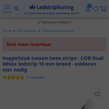
Gratis verzending vanaf € 20,- NL en BE
Menu
Al
13
jaar koning in prijs, kwaliteit & service
Klantbeoordeling 9.1
Home
COB ledstrips
COB aansluitmateriaal
Voor 23:45 uur besteld,
morgen in huis
Niet meer leverbaar
Koppelstuk tussen twee strips - COB Dual
White ledstrip 10 mm breed - solderen
niet nodig
(
1
reviews
)