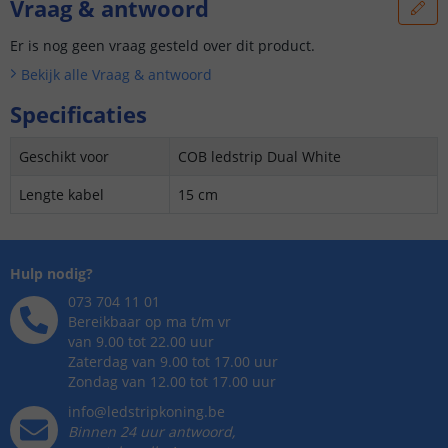
Vraag & antwoord
Er is nog geen vraag gesteld over dit product.
Bekijk alle
Vraag & antwoord
Specificaties
Geschikt voor
COB ledstrip Dual White
Lengte kabel
15 cm
Hulp nodig?
073 704 11 01
Bereikbaar op ma t/m vr
van 9.00 tot 22.00 uur
Zaterdag van 9.00 tot 17.00 uur
Zondag van 12.00 tot 17.00 uur
info@ledstripkoning.be
Binnen 24 uur antwoord,