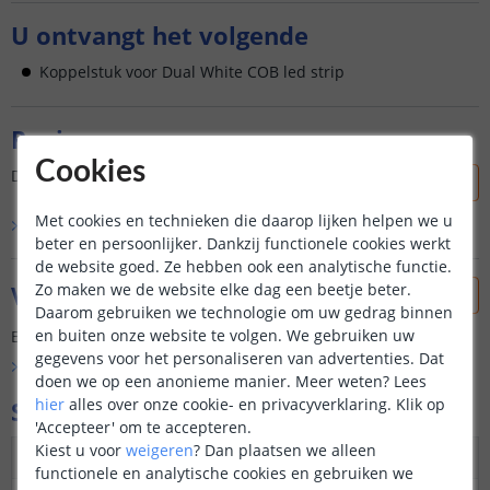
U ontvangt het volgende
Koppelstuk voor Dual White COB led strip
Reviews
Cookies
Dit product is nog niet beoordeeld door onze klanten.
Met cookies en technieken die daarop lijken helpen we u
Bekijk alle
0
reviews
beter en persoonlijker. Dankzij functionele cookies werkt
de website goed. Ze hebben ook een analytische functie.
Zo maken we de website elke dag een beetje beter.
Vraag & antwoord
Daarom gebruiken we technologie om uw gedrag binnen
en buiten onze website te volgen. We gebruiken uw
Er is nog geen vraag gesteld over dit product.
gegevens voor het personaliseren van advertenties. Dat
Bekijk alle
Vraag & antwoord
doen we op een anonieme manier.
Meer weten?
Lees
hier
alles over onze cookie- en privacyverklaring. Klik op
Specificaties
'Accepteer' om te accepteren.
Kiest u voor
weigeren
?
Dan plaatsen we alleen
Geschikt voor
Dual White COB ledstrip
functionele en analytische cookies en gebruiken we