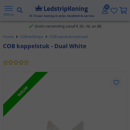
5 jaar garantie
Menu
Al
13
jaar koning in prijs, kwaliteit & service
Gratis verzending vanaf € 20,- NL en BE
Home
COB ledstrips
COB aansluitmateriaal
Klantbeoordeling 9.1
COB koppelstuk - Dual White
Voor 23:45 uur besteld,
morgen in huis
NIEUW