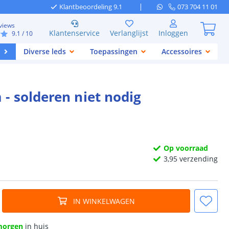
Klantbeoordeling 9.1
073 704 11 01
views
Klantenservice
Verlanglijst
Inloggen
9.1
/ 10
Diverse leds
Toepassingen
Accessoires
- solderen niet nodig
Op voorraad
3,
95
verzending
IN WINKELWAGEN
morgen
in huis