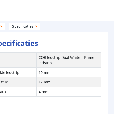
Specificaties
pecificaties
COB ledstrip Dual White + Prime
ledstrip
kte ledstrip
10 mm
lstuk
12 mm
stuk
4 mm