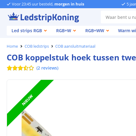
Voor 23:45 uur besteld,
morgen in huis
5 jaa
Led strips RGB
RGB+W
RGB+WW
Warm wi
Home
COB ledstrips
COB aansluitmateriaal
COB koppelstuk hoek tussen twee
(
2
reviews
)
NIEUW