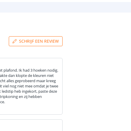
SCHRIJF EEN REVIEW
et plafond. Ik had 3 hoeken nodig.
akte dan klopte de kleuren niet
 echt alles geprobeerd maar kreeg
it viel nog niet mee omdat je twee
 ledstip heb ingekort, paste deze
tripkoning en zij hebben
ce.