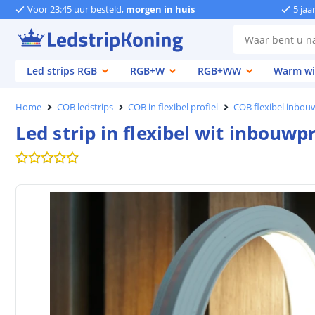
Voor 23:45 uur besteld,
morgen in huis
5 jaa
Led strips RGB
RGB+W
RGB+WW
Warm wi
Home
COB ledstrips
COB in flexibel profiel
COB flexibel inbouw
Led strip in flexibel wit inbouwpr