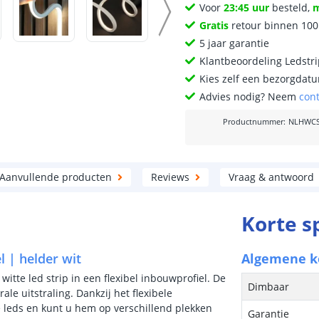
Voor
23:45 uur
besteld,
Gratis
retour binnen 10
5 jaar garantie
Klantbeoordeling Ledstr
Kies zelf een bezorgdatu
Advies nodig? Neem
con
Productnummer
:
NLHWCS
Aanvullende producten
Reviews
Vraag & antwoord
Korte s
l | helder wit
Algemene 
itte led strip in een flexibel inbouwprofiel. De
Dimbaar
ale uitstraling. Dankzij het flexibele
re leds en kunt u hem op verschillend plekken
Garantie