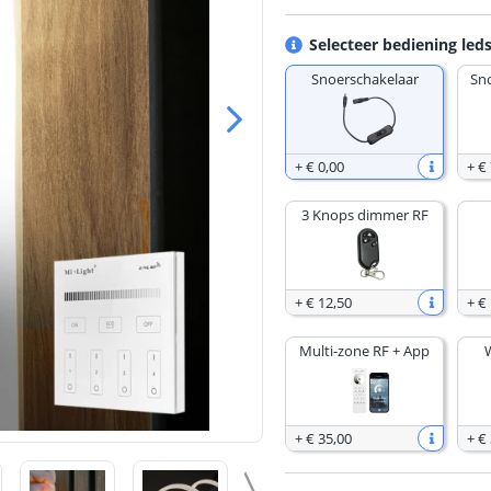
Selecteer bediening leds
Snoerschakelaar
Sn
+
€ 0
,
00
+
€ 
3 Knops dimmer RF
+
€ 12
,
50
+
€
Multi-zone RF + App
+
€ 35
,
00
+
€