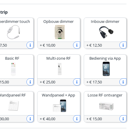
trip
oerdimmer touch
Opbouw dimmer
Inbouw dimmer
7
,
50
+
€ 10
,
00
+
€ 12
,
50
Basic RF
Multi-zone RF
Bediening via App
 15
,
00
+
€ 25
,
00
+
€ 17
,
50
Wandpaneel RF
Wandpaneel + App
Losse RF ontvanger
 30
,
00
+
€ 40
,
00
+
€ 15
,
00