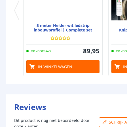
5 meter Helder wit ledstrip
inbouwprofiel | Complete set
Kni
89
,
95
OP VOORRAAD
OP VOO
IN WINKELWAGEN
I
Reviews
Dit product is nog niet beoordeeld door
SCHRIJF 
onze klanten.