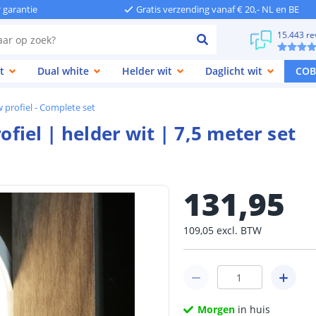
r garantie
Gratis verzending vanaf € 20,- NL en BE
15.443 re
t
Dual white
Helder wit
Daglicht wit
COB
 profiel - Complete set
ofiel | helder wit | 7,5 meter set
131
,
95
109
,
05
excl.
BTW
Morgen
in huis