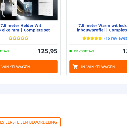
Aansluiting be
Aansluiting ei
7,5 meter Helder Wit
7,5 meter Warm wit leds
p elke mm | Complete set
inbouwprofiel | Complete
(
15
reviews
)
125
,
95
1
RRAAD
OP VOORRAAD
N WINKELWAGEN
IN WINKELWAGEN
ALS EERSTE EEN BEOORDELING