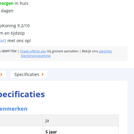
morgen
in huis
0 dagen
ipKoning 9.2/10
m en tijdstip
tact
met ons op!
-IBWP75M
|
Vraag offerte aan
bij grotere aantallen
|
Bekijk ons
zakelijke
klantenprogramma
Specificaties
pecificaties
kenmerken
Ja
5 jaar