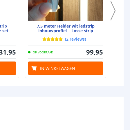
gin
5.5x2.1 DC stekker type vrouw
nde
-
trip
7,5 meter Helder wit ledstrip
10
 set
inbouwprofiel | Losse strip
inb
(
2
reviews
)
31
,
95
99
,
95
OP VOORRAAD
OP VO
IN WINKELWAGEN
I