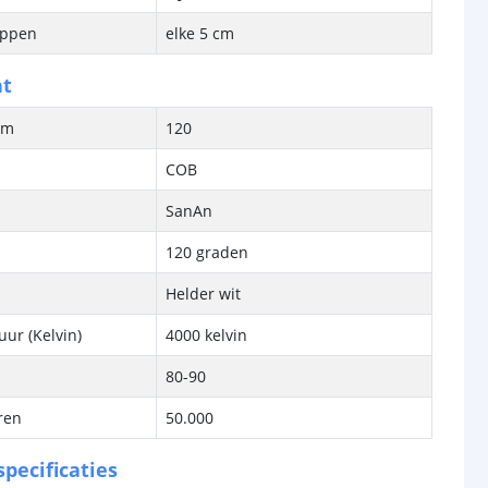
ippen
elke 5 cm
ht
/m
120
COB
SanAn
120 graden
Helder wit
ur (Kelvin)
4000 kelvin
80-90
ren
50.000
pecificaties