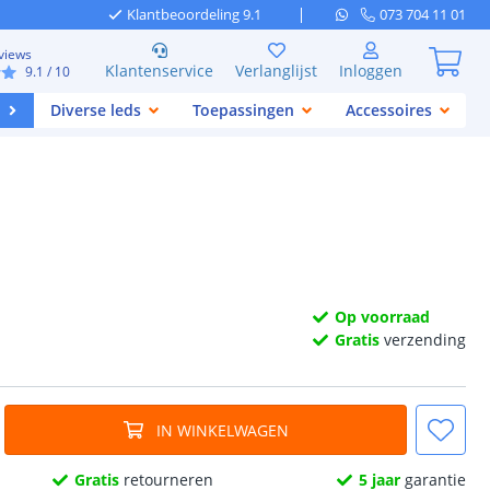
Klantbeoordeling 9.1
073 704 11 01
views
Klantenservice
Verlanglijst
Inloggen
9.1
/ 10
Diverse leds
Toepassingen
Accessoires
Op voorraad
Gratis
verzending
IN WINKELWAGEN
Gratis
retourneren
5 jaar
garantie