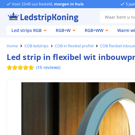
Voor 23:45 uur besteld,
morgen in huis
5 jaa
Led strips RGB
RGB+W
RGB+WW
Warm wi
Home
COB ledstrips
COB in flexibel profiel
COB flexibel inbouw
Led strip in flexibel wit inbouwp
(
15
reviews
)