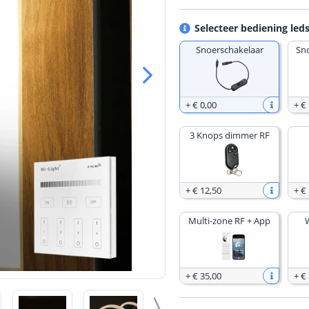
Selecteer bediening leds
Snoerschakelaar
Sn
+
€ 0
,
00
+
€ 
3 Knops dimmer RF
+
€ 12
,
50
+
€
Multi-zone RF + App
+
€ 35
,
00
+
€