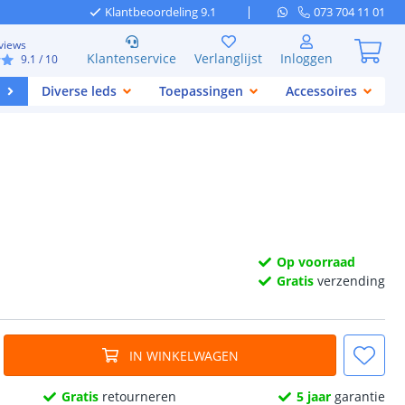
Klantbeoordeling 9.1
073 704 11 01
views
Klantenservice
Verlanglijst
Inloggen
9.1
/ 10
Diverse leds
Toepassingen
Accessoires
Op voorraad
Gratis
verzending
IN WINKELWAGEN
Gratis
retourneren
5 jaar
garantie