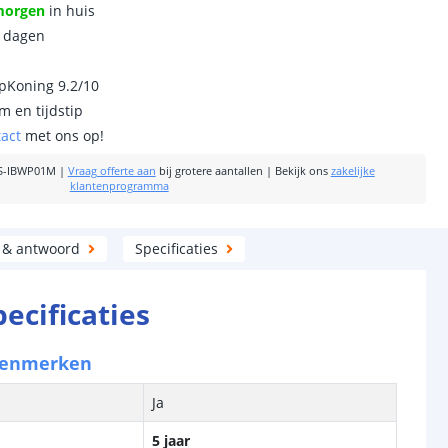
morgen
in huis
0 dagen
ipKoning 9.2/10
m en tijdstip
tact
met ons op!
-IBWP01M
|
Vraag offerte aan
bij grotere aantallen
|
Bekijk ons
zakelijke
klantenprogramma
 & antwoord
Specificaties
pecificaties
kenmerken
Ja
5 jaar