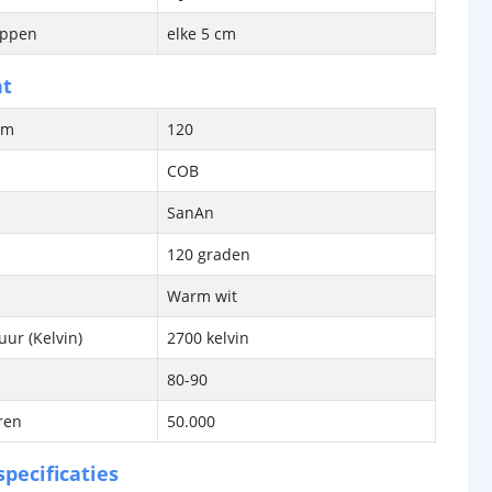
ippen
elke 5 cm
ht
/m
120
COB
SanAn
120 graden
Warm wit
ur (Kelvin)
2700 kelvin
80-90
ren
50.000
pecificaties