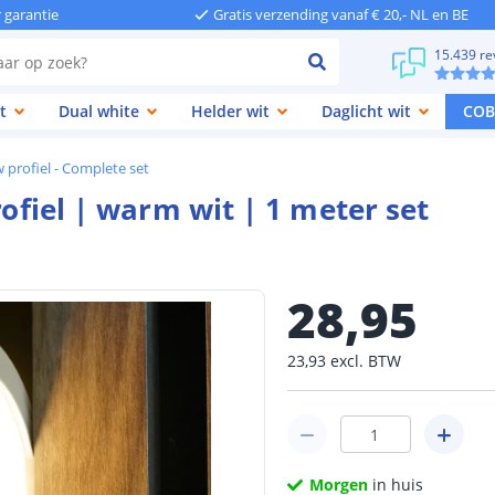
r garantie
Gratis verzending vanaf € 20,- NL en BE
15.439 re
t
Dual white
Helder wit
Daglicht wit
COB
 profiel - Complete set
rofiel | warm wit | 1 meter set
28
,
95
23
,
93
excl.
BTW
Morgen
in huis