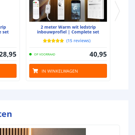
gin
5.5x2.1 DC stekker type vrouw
nde
-
rip
2 meter Warm wit ledstrip
 set
inbouwprofiel | Complete set
(
15
reviews
)
28
,
95
40
,
95
OP VOORRAAD
IN WINKELWAGEN
ten