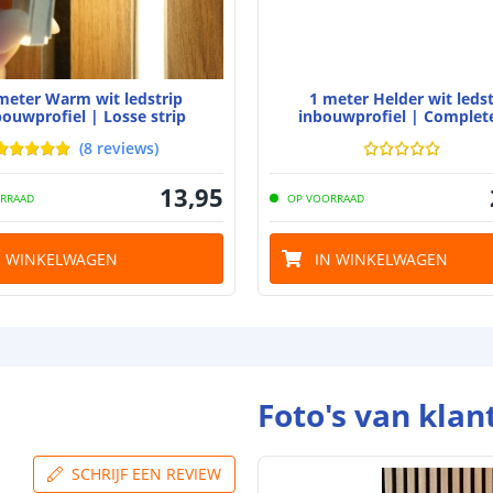
Aansluiting be
Aansluiting ei
meter Warm wit ledstrip
1 meter Helder wit ledst
bouwprofiel | Losse strip
inbouwprofiel | Complete
(
8
reviews
)
13
,
95
RRAAD
OP VOORRAAD
N WINKELWAGEN
IN WINKELWAGEN
Foto's van klan
SCHRIJF EEN REVIEW