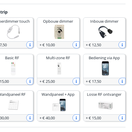
trip
oerdimmer touch
Opbouw dimmer
Inbouw dimmer
7
,
50
+
€ 10
,
00
+
€ 12
,
50
Basic RF
Multi-zone RF
Bediening via App
 15
,
00
+
€ 25
,
00
+
€ 17
,
50
Wandpaneel RF
Wandpaneel + App
Losse RF ontvanger
 30
,
00
+
€ 40
,
00
+
€ 15
,
00