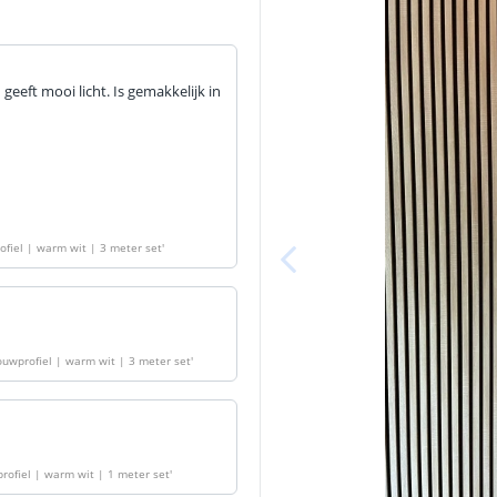
geeft mooi licht. Is gemakkelijk in
rofiel | warm wit | 3 meter set
'
nbouwprofiel | warm wit | 3 meter set
'
wprofiel | warm wit | 1 meter set
'