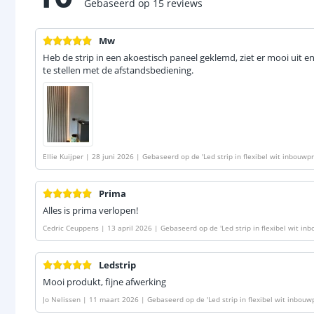
Gebaseerd op
15
reviews
Mw
Heb de strip in een akoestisch paneel geklemd, ziet er mooi uit en 
te stellen met de afstandsbediening.
Ellie Kuijper
|
28 juni 2026
|
Gebaseerd op de
'
Led strip in flexibel wit inbouwp
Prima
Alles is prima verlopen!
Cedric Ceuppens
|
13 april 2026
|
Gebaseerd op de
'
Led strip in flexibel wit i
Ledstrip
Mooi produkt, fijne afwerking
Jo Nelissen
|
11 maart 2026
|
Gebaseerd op de
'
Led strip in flexibel wit inbou