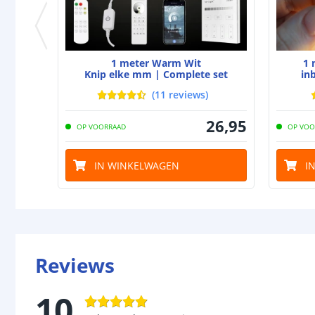
1 meter Warm Wit
1 
Knip elke mm | Complete set
in
(
11
reviews
)
26
,
95
OP VOORRAAD
OP VOO
IN WINKELWAGEN
I
Reviews
10