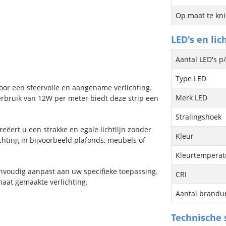
Op maat te kn
LED's en lic
Aantal LED's p
Type LED
voor een sfeervolle en aangename verlichting.
Merk LED
rbruik van 12W per meter biedt deze strip een
Stralingshoek
reëert u een strakke en egale lichtlijn zonder
Kleur
ichting in bijvoorbeeld plafonds, meubels of
Kleurtemperatu
envoudig aanpast aan uw specifieke toepassing.
CRI
p maat gemaakte verlichting.
Aantal brandu
Technische s