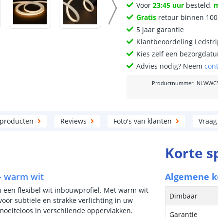
Voor
23:45 uur
besteld,
Gratis
retour binnen 10
5 jaar garantie
Klantbeoordeling Ledstr
Kies zelf een bezorgdatu
Advies nodig? Neem
con
Productnummer
:
NLWWCS
 producten
Reviews
Foto's van klanten
Vraag
Korte s
 - warm wit
Algemene 
in een flexibel wit inbouwprofiel. Met warm wit
Dimbaar
voor subtiele en strakke verlichting in uw
p moeiteloos in verschilende oppervlakken.
Garantie