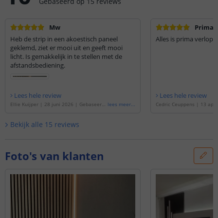
Gebaseerd op
15
reviews
Mw
Prima
Heb de strip in een akoestisch paneel
Alles is prima verlope
geklemd, ziet er mooi uit en geeft mooi
licht. Is gemakkelijk in te stellen met de
afstandsbediening.
Lees hele review
Lees hele review
Ellie Kuijper
|
28 juni 2026
|
Gebaseerd
lees meer
...
Cedric Ceuppens
|
13 apri
op de
'
Led strip in flexibel wit inbouwpro
eerd op de
'
Led strip in fl
fiel | warm wit | 3 meter set
'
wprofiel | warm wit | 3 m
Bekijk alle
15
reviews
Foto's van klanten