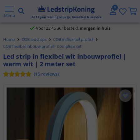
Klantbeoordeling 9.1
Menu
Al
13
jaar koning in prijs, kwaliteit & service
Voor 23:45 uur besteld,
morgen in huis
Home
COB ledstrips
COB in flexibel profiel
COB flexibel inbouw profiel - Complete set
Led strip in flexibel wit inbouwprofiel |
warm wit | 2 meter set
(
15
reviews
)