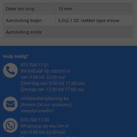
Dikte led strip
10 mm
Aansluiting begin
5.5x2.1 DC stekker type vrouw
Aansluiting einde
-
Hulp nodig?
073 704 11 01
Bereikbaar op ma t/m vr
van 9.00 tot 22.00 uur
Zaterdag van 9.00 tot 17.00 uur
Zondag van 12.00 tot 17.00 uur
info@ledstripkoning.be
Binnen 24 uur antwoord,
meestal sneller!
073 704 11 00
Whatsapp op ma t/m vr
van 9.00 tot 22.00 uur