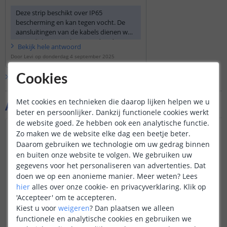
Deze strip beschikt over IP65
bescherming en kan tegen vocht. De
aansluitingen van de kabels dienen wel
waterdicht gemaakt te worden door
Bekijk
hele
antwoord
middel van krimpkousjes. De adapter
Door
Levi
op
donderdag 4 september 2025
en besturing van de strip zijn
hierbij
niet
bestendig tegen
Cookies
Bekijk alle
Vraag & antwoord
vocht/water.
Met cookies en technieken die daarop lijken helpen we u
Aanvullende producten
beter en persoonlijker. Dankzij functionele cookies werkt
de website goed. Ze hebben ook een analytische functie.
NIEUW
Zo maken we de website elke dag een beetje beter.
Daarom gebruiken we technologie om uw gedrag binnen
en buiten onze website te volgen. We gebruiken uw
gegevens voor het personaliseren van advertenties. Dat
doen we op een anonieme manier.
Meer weten?
Lees
hier
alles over onze cookie- en privacyverklaring. Klik op
'Accepteer' om te accepteren.
Kiest u voor
weigeren
?
Dan plaatsen we alleen
functionele en analytische cookies en gebruiken we