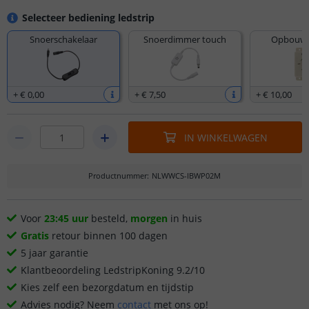
Selecteer bediening ledstrip
Snoerschakelaar
Snoerdimmer touch
Opbouw 
+
€ 0
,
00
+
€ 7
,
50
+
€ 10
,
00
IN WINKELWAGEN
Productnummer
:
NLWWCS-IBWP02M
Voor
23:45 uur
besteld,
morgen
in huis
Gratis
retour binnen 100 dagen
5 jaar garantie
Klantbeoordeling LedstripKoning 9.2/10
Kies zelf een bezorgdatum en tijdstip
Advies nodig? Neem
contact
met ons op!