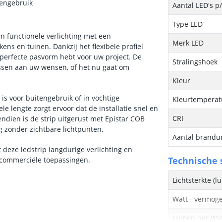
tengebruik
Aantal LED's p
Type LED
n functionele verlichting met een
Merk LED
ns en tuinen. Dankzij het flexibele profiel
e perfecte pasvorm hebt voor uw project. De
Stralingshoek
passen aan uw wensen, of het nu gaat om
Kleur
 is voor buitengebruik of in vochtige
Kleurtemperatu
 lengte zorgt ervoor dat de installatie snel en
CRI
ndien is de strip uitgerust met Epistar COB
ng zonder zichtbare lichtpunten.
Aantal brandu
deze ledstrip langdurige verlichting en
Technische s
r commerciële toepassingen.
Lichtsterkte (
Watt - vermog
Lumen per Wa