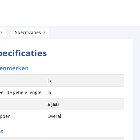
Specificaties
pecificaties
kenmerken
Ja
ver de gehele lengte
Ja
5 jaar
ippen
Overal
ht