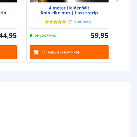
4 meter Helder Wit
rip
Knip elke mm | Losse strip
Kn
(
1
reviews
)
44
,
95
59
,
95
OP VOORRAAD
OP VO
IN WINKELWAGEN
I