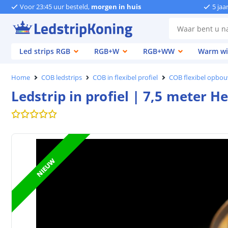
Voor 23:45 uur besteld,
morgen in huis
5 jaa
Led strips RGB
RGB+W
RGB+WW
Warm wi
Home
COB ledstrips
COB in flexibel profiel
COB flexibel opbouw
Ledstrip in profiel | 7,5 meter He
NIEUW