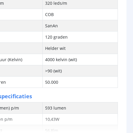
/m
320 leds/m
COB
SanAn
120 graden
Helder wit
ur (Kelvin)
4000 kelvin (wit)
>90 (wit)
ren
50.000
pecificaties
lumen) p/m
593 lumen
en p/m
10,43W
tt
56,8lm