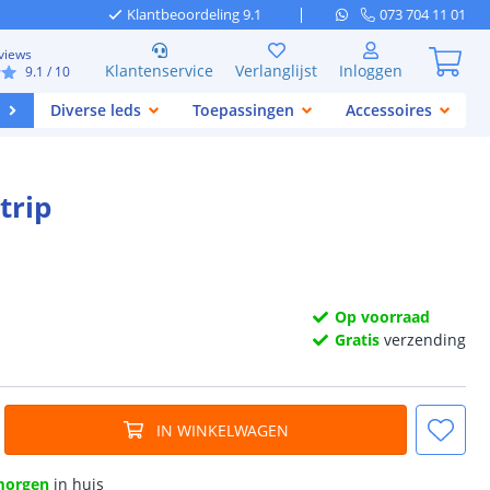
Klantbeoordeling 9.1
073 704 11 01
views
Klantenservice
Verlanglijst
Inloggen
9.1
/ 10
Diverse leds
Toepassingen
Accessoires
trip
Op voorraad
Gratis
verzending
IN WINKELWAGEN
morgen
in huis