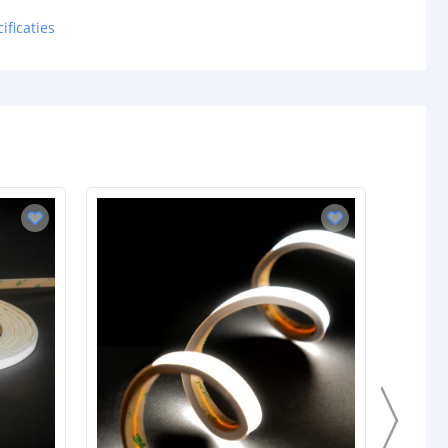
ificaties
32,6W
24V
schappen
IP67
rdichte
Siliconen
P65/67)
ur strip (PCB)
Wit
3M 300LSE
rip
10 mm
5 mm
gin
5.5x2.1-DC stekker type vrouw
nde
-