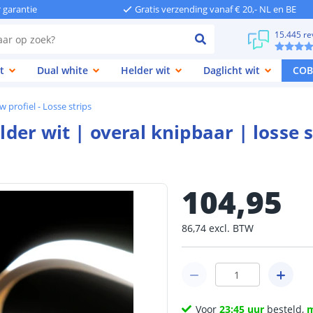
r garantie
Gratis verzending vanaf € 20,- NL en BE
15.445 re
t
Dual white
Helder wit
Daglicht wit
COB
 profiel - Losse strips
lder wit | overal knipbaar | losse s
104
,
95
86
,
74
excl.
BTW
Voor
23:45 uur
besteld,