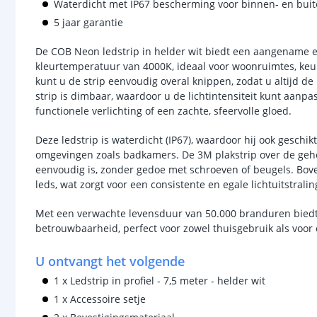
Waterdicht met IP67 bescherming voor binnen- en bui
5 jaar garantie
De COB Neon ledstrip in helder wit biedt een aangename e
kleurtemperatuur van 4000K, ideaal voor woonruimtes, keuke
kunt u de strip eenvoudig overal knippen, zodat u altijd d
strip is dimbaar, waardoor u de lichtintensiteit kunt aan
functionele verlichting of een zachte, sfeervolle gloed.
Deze ledstrip is waterdicht (IP67), waardoor hij ook geschikt
omgevingen zoals badkamers. De 3M plakstrip over de gehele
eenvoudig is, zonder gedoe met schroeven of beugels. Bove
leds, wat zorgt voor een consistente en egale lichtuitstrali
Met een verwachte levensduur van 50.000 branduren biedt 
betrouwbaarheid, perfect voor zowel thuisgebruik als voo
U ontvangt het volgende
1 x Ledstrip in profiel - 7,5 meter - helder wit
1 x Accessoire setje