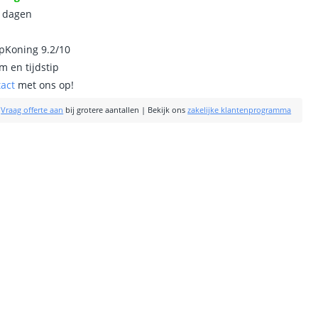
0 dagen
ipKoning 9.2/10
m en tijdstip
tact
met ons op!
|
Vraag offerte aan
bij grotere aantallen
|
Bekijk ons
zakelijke klantenprogramma