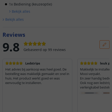
1x Bediening (keuzeoptie)
Bekijk alle
s
Bekijk alle
s
Reviews
9.8
Gebaseerd op
99
reviews
Ledstrips
leuk pr
Het advies bij aankoop was heel goed. De
Makkelijk te installere
bestelling was makkelijk gemaakt en snel in
Mooi verpakt.
huis. Het product werkt goed en was
En zeer handig bedi
eenvoudig te installeren.
Ook nog een ledstrip 
verlengkabel besteld 