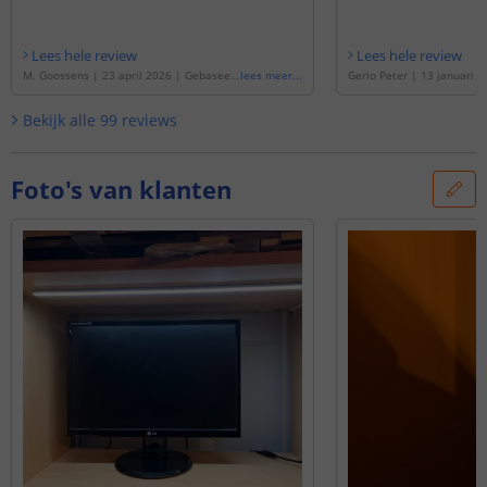
Lees hele review
Lees hele review
M. Goossens
|
23 april 2026
|
Gebaseer
lees meer
...
Gerlo Peter
|
13 januari 2
d op de
'
Ledstrip 5 meter Daglicht wit | c
rd op de
'
Ledstrip 1 meter 
omplete set | Premium 120 SMD leds p/
complete set | Premium 1
Bekijk alle
99
reviews
m
'
m
'
Foto's van klanten