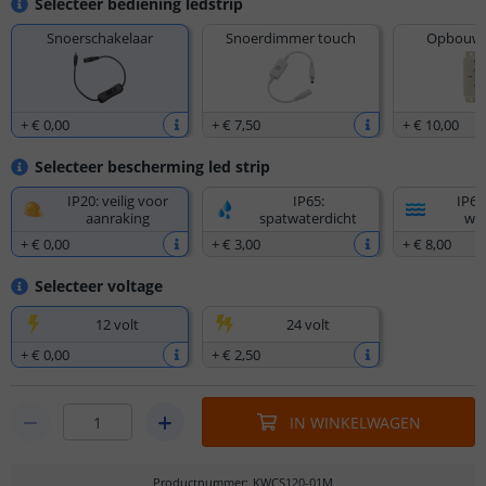
Selecteer bediening ledstrip
Snoerschakelaar
Snoerdimmer touch
Opbouw 
+
€ 0
,
00
+
€ 7
,
50
+
€ 10
,
00
Selecteer bescherming led strip
IP20: veilig voor
IP65:
IP67
aanraking
spatwaterdicht
wat
+
€ 0
,
00
+
€ 3
,
00
+
€ 8
,
00
Selecteer voltage
12 volt
24 volt
+
€ 0
,
00
+
€ 2
,
50
IN WINKELWAGEN
Productnummer
:
KWCS120-01M