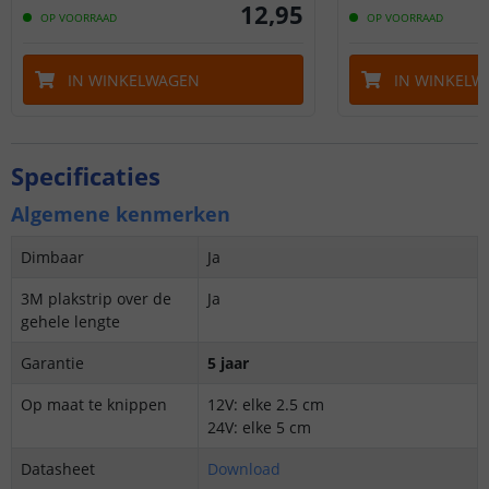
12
,
95
OP VOORRAAD
OP VOORRAAD
IN WINKELWAGEN
IN WINKELW
Specificaties
Algemene kenmerken
Dimbaar
Ja
3M plakstrip over de
Ja
gehele lengte
Garantie
5 jaar
Op maat te knippen
12V: elke 2.5 cm
24V: elke 5 cm
Datasheet
Download