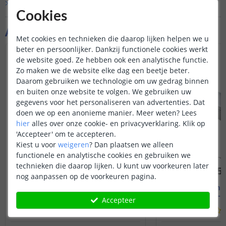
Bekijk alle
Vraag & antwoord
uiteinde van de leds
Cookies
waterdicht afgeslot
wanneer deze in een
Aanvullende producten
buiten geplaatst zal
Met cookies en technieken die daarop lijken helpen we u
geval dient u ook t
beter en persoonlijker. Dankzij functionele cookies werkt
IP65/67 coating. Bij
de website goed. Ze hebben ook een analytische functie.
hoeft u niet te doe
Zo maken we de website elke dag een beetje beter.
gedeelte van de led
Daarom gebruiken we technologie om uw gedrag binnen
en buiten onze website te volgen. We gebruiken uw
gegevens voor het personaliseren van advertenties. Dat
doen we op een anonieme manier.
Meer weten?
Lees
hier
alles over onze cookie- en privacyverklaring. Klik op
'Accepteer' om te accepteren.
Kiest u voor
weigeren
?
Dan plaatsen we alleen
functionele en analytische cookies en gebruiken we
technieken die daarop lijken. U kunt uw voorkeuren later
nog aanpassen op de voorkeuren pagina.
1M - compleet profiel
2M - compl
Opbouw - smal en laag
Opbouw - s
Accepteer
(
70
reviews
)