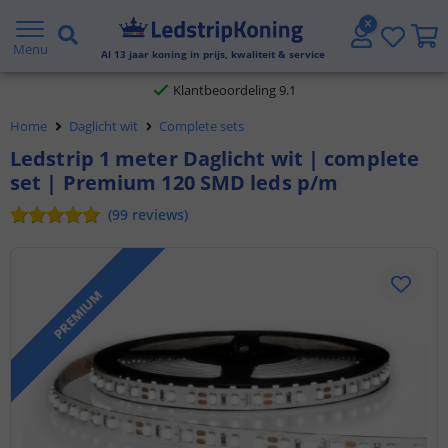
Gratis verzending vanaf € 20,- NL en BE
Menu
Al
13
jaar koning in prijs, kwaliteit & service
Klantbeoordeling 9.1
Home
Daglicht wit
Complete sets
Voor 23:45 uur besteld,
morgen in huis
Ledstrip 1 meter Daglicht wit | complete
set | Premium 120 SMD leds p/m
(
99
reviews
)
PREMIUM