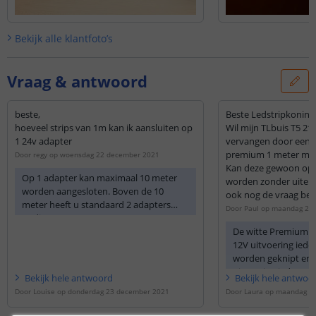
Bekijk alle
klantfoto’s
Vraag & antwoord
beste,
Beste Ledstripkoning
hoeveel strips van 1m kan ik aansluiten op
Wil mijn TLbuis T5 2
1 24v adapter
vervangen door een 
premium 1 meter met
Door
regy
op
woensdag 22 december 2021
Kan deze gewoon op l
Op 1 adapter kan maximaal 10 meter
worden zonder uiteinde 
worden aangesloten. Boven de 10
ook nog de vraag bet
meter heeft u standaard 2 adapters
12V of 24V. Wat raad 
Door
Paul
op
maandag 25 
nodig.
Met vriendelijke groe
De witte Premium le
Paul Hessels
12V uitvoering iede
worden geknipt en 
uitvoering iedere 5 
Bekijk
hele
antwoord
Bekijk
hele
antwoo
van 1 meter zult u 
Door
Louise
op
donderdag 23 december 2021
Door
Laura
op
maandag 25
tussen 12 en 24 Volt
van belang bij lange