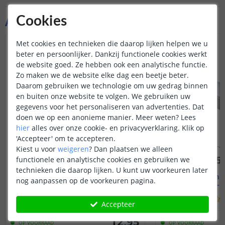
Aanvullende producten
Cookies
Met cookies en technieken die daarop lijken helpen we u
beter en persoonlijker. Dankzij functionele cookies werkt
de website goed. Ze hebben ook een analytische functie.
Zo maken we de website elke dag een beetje beter.
Daarom gebruiken we technologie om uw gedrag binnen
en buiten onze website te volgen. We gebruiken uw
gegevens voor het personaliseren van advertenties. Dat
doen we op een anonieme manier.
Meer weten?
Lees
hier
alles over onze cookie- en privacyverklaring. Klik op
'Accepteer' om te accepteren.
Kiest u voor
weigeren
?
Dan plaatsen we alleen
functionele en analytische cookies en gebruiken we
technieken die daarop lijken. U kunt uw voorkeuren later
1M - compleet profiel
2M - compl
nog aanpassen op de voorkeuren pagina.
Opbouw - smal en laag
Opbouw - s
(
70
reviews
)
Accepteer
12
,
95
OP VOORRAAD
OP VOORRAAD