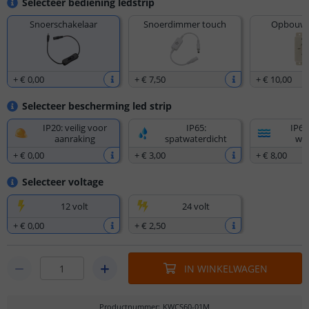
Selecteer bediening ledstrip
Snoerschakelaar
Snoerdimmer touch
Opbouw 
+
€ 0
,
00
+
€ 7
,
50
+
€ 10
,
00
Selecteer bescherming led strip
IP20: veilig voor
IP65:
IP67
aanraking
spatwaterdicht
wat
+
€ 0
,
00
+
€ 3
,
00
+
€ 8
,
00
Selecteer voltage
12 volt
24 volt
+
€ 0
,
00
+
€ 2
,
50
IN WINKELWAGEN
Productnummer
:
KWCS60-01M