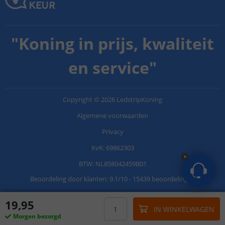
"
Koning in prijs, kwaliteit
en service
"
Copyright
©
2026
LedstripKoning
Algemene voorwaarden
Privacy
KvK: 69862303
BTW: NL858042459B01
Beoordeling door klanten:
9.1
/
10
-
15439 beoordelingen
19
,
95
IN WINKELWAGEN
Morgen bezorgd