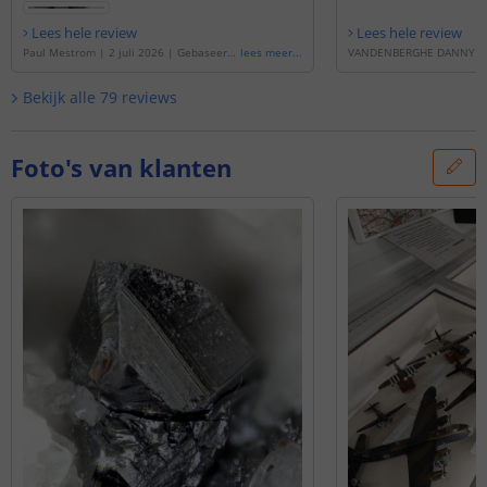
Binn-dal in Wallis, Zwitserland. De
beeldbreedte is 3,2 mm.
Lees hele review
Lees hele review
Paul Mestrom
|
2 juli 2026
|
Gebaseerd
lees meer
...
VANDENBERGHE DANNY
op de
'
1 meter led strip Daglicht wit | co
Gebaseerd op de
'
5 meter 
mplete set | Basic 60 leds p/m
'
cht wit | complete set | B
Bekijk alle
79
reviews
m
'
Foto's van klanten