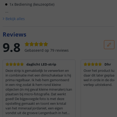
1x Bediening (keuzeoptie)
...
Bekijk alle
s
Reviews
9.8
Gebaseerd op
79
reviews
daglicht LED-strip
Dhr
Deze strip is gemakkelijk te verwerken en
Over het product kan 
in combinatie met een dimschakelaar is hij
daar dit later geplaat
prima regelbaar. Ik heb hem gemonteerd
wel in orde in de do
in een ring zodat ik hem rond kleine
verliep uitstekend.
objecten (in mij geval kleine mineralen) kan
plaatsen bij micro-fotografie. Dat werkt
goed! De bijgevoegde foto is met deze
opstelling gemaakt en toont een kristal
van het mineraal jordaniet, een eigen
vondst uit de groeve Lengenbach in het