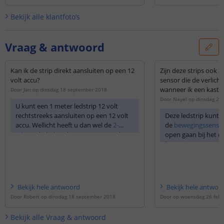
Bekijk alle
klantfoto’s
Vraag & antwoord
Kan ik de strip direkt aansluiten op een 12
Zijn deze strips ook a
volt accu?
sensor die de verlich
wanneer ik een kast
Door
Jan
op
dinsdag 18 september 2018
Door
Nayel
op
dinsdag 26
U kunt een 1 meter ledstrip 12 volt
rechtstreeks aansluiten op een 12 volt
Deze ledstrip kunt
accu. Wellicht heeft u dan wel de
2-
de
bewegingssenso
aderige
kabel nodig van uw accu (plus
open gaan bij het d
en min) naar de ledstrip.
beweging en uitgaa
Afhankelijk van de 
tijd.
Bekijk
hele
antwoord
Bekijk
hele
antwoo
Door
Robert
op
dinsdag 18 september 2018
Door
op
woensdag 26 febr
Bekijk alle
Vraag & antwoord