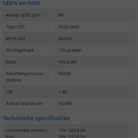
LED's en licht
Aantal LED's p/m
60
Type LED
3528 SMD
Merk LED
Epistar
Stralingshoek
120 graden
Kleur
Koud wit
Kleurtemperatuur
5500K
(Kelvin)
CRI
> 80
Aantal branduren
50.000
Technische specificaties
Lichtsterkte (lumen)
12V: 528,8 lm
p/m
24V: 515,8 lm