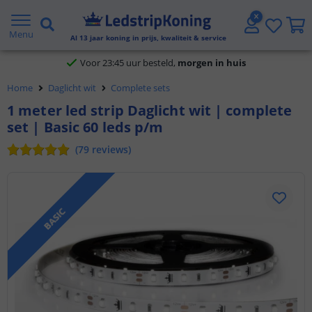
Klantbeoordeling 9.1
Menu
Al
13
jaar koning in prijs, kwaliteit & service
Voor 23:45 uur besteld,
morgen in huis
5 jaar garantie
Home
Daglicht wit
Complete sets
1 meter led strip Daglicht wit | complete
Gratis verzending vanaf € 20,- NL en BE
set | Basic 60 leds p/m
Klantbeoordeling 9.1
(
79
reviews
)
Voor 23:45 uur besteld,
morgen in huis
BASIC