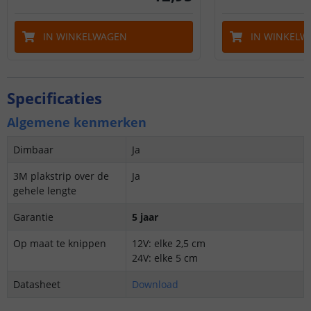
IN WINKELWAGEN
IN WINKELW
Specificaties
Algemene kenmerken
Dimbaar
Ja
3M plakstrip over de
Ja
gehele lengte
Garantie
5 jaar
Op maat te knippen
12V: elke 2,5 cm
24V: elke 5 cm
Datasheet
Download