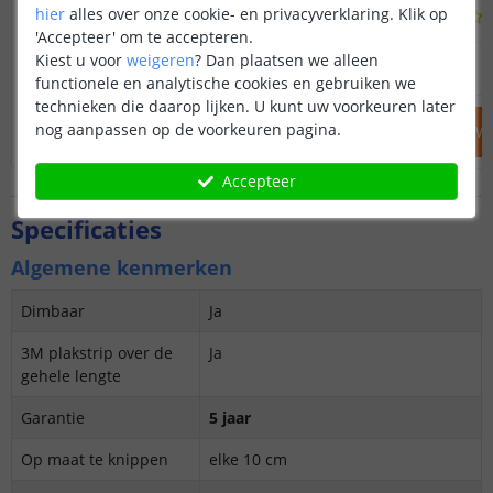
hier
alles over onze cookie- en privacyverklaring. Klik op
(
34
reviews
)
'Accepteer' om te accepteren.
Kiest u voor
weigeren
?
Dan plaatsen we alleen
22
,
95
OP VOORRAAD
OP VOORRAAD
functionele en analytische cookies en gebruiken we
technieken die daarop lijken. U kunt uw voorkeuren later
nog aanpassen op de voorkeuren pagina.
IN WINKELWAGEN
IN WINKELW
Accepteer
Specificaties
Algemene kenmerken
Dimbaar
Ja
3M plakstrip over de
Ja
gehele lengte
Garantie
5 jaar
Op maat te knippen
elke 10 cm