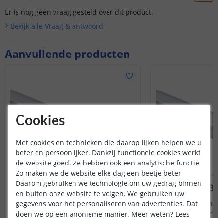
Er is nog geen vraag gesteld over dit product.
Bekijk alle
Vraag & antwoord
Aanvullende producten
Cookies
Met cookies en technieken die daarop lijken helpen we u
beter en persoonlijker. Dankzij functionele cookies werkt
de website goed. Ze hebben ook een analytische functie.
Zo maken we de website elke dag een beetje beter.
Daarom gebruiken we technologie om uw gedrag binnen
en buiten onze website te volgen. We gebruiken uw
gegevens voor het personaliseren van advertenties. Dat
2M - compleet profiel
1M - compl
Opbouw - smal en laag
Opbouw - s
doen we op een anonieme manier.
Meer weten?
Lees