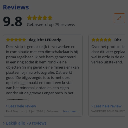
Reviews
9.8
Gebaseerd op
79
reviews
daglicht LED-strip
Dhr
Deze strip is gemakkelijk te verwerken en
Over het product kan 
in combinatie met een dimschakelaar is hij
daar dit later geplaat
prima regelbaar. Ik heb hem gemonteerd
wel in orde in de do
in een ring zodat ik hem rond kleine
verliep uitstekend.
objecten (in mij geval kleine mineralen) kan
plaatsen bij micro-fotografie. Dat werkt
goed! De bijgevoegde foto is met deze
opstelling gemaakt en toont een kristal
van het mineraal jordaniet, een eigen
vondst uit de groeve Lengenbach in het
Binn-dal in Wallis, Zwitserland. De
beeldbreedte is 3,2 mm.
Lees hele review
Lees hele review
Paul Mestrom
|
2 juli 2026
|
Gebaseerd
lees meer
...
VANDENBERGHE DANNY
op de
'
1 meter led strip Daglicht wit | co
Gebaseerd op de
'
5 meter 
mplete set | Basic 60 leds p/m
'
cht wit | complete set | B
Bekijk alle
79
reviews
m
'