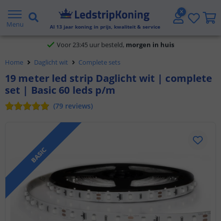
Klantbeoordeling 9.1
Menu
Al
13
jaar koning in prijs, kwaliteit & service
Voor 23:45 uur besteld,
morgen in huis
Home
Daglicht wit
Complete sets
19 meter led strip Daglicht wit | complete
set | Basic 60 leds p/m
(
79
reviews
)
BASIC