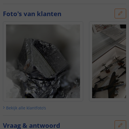
Foto's van klanten
Bekijk alle
klantfoto’s
Vraag & antwoord