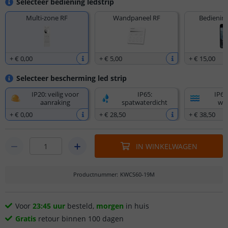
Selecteer bediening ledstrip
Multi-zone RF
Wandpaneel RF
Bediening
+
€ 0
,
00
+
€ 5
,
00
+
€ 15
,
00
Selecteer bescherming led strip
IP20: veilig voor
IP65:
IP67
aanraking
spatwaterdicht
wat
+
€ 0
,
00
+
€ 28
,
50
+
€ 38
,
50
IN WINKELWAGEN
Productnummer
:
KWCS60-19M
Voor
23:45 uur
besteld,
morgen
in huis
Gratis
retour binnen 100 dagen