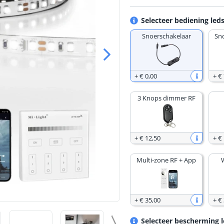
Selecteer bediening leds
Snoerschakelaar
Sn
+
€ 0
,
00
+
€ 
3 Knops dimmer RF
+
€ 12
,
50
+
€
Multi-zone RF + App
+
€ 35
,
00
+
€
Selecteer bescherming l