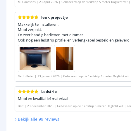
M. Goossens
|
23 april 2026
|
Gebaseerd op de
'
Ledstrip 5 meter Daglicht wit 
SMD leds p/m
'
leuk projectje
Makkelijk te installeren.
Mooi verpakt.
En zeer handig bedienen met dimmer.
Ook nog een ledstrip profiel en verlengkabel besteld en geleverd
Gerlo Peter
|
13 januari 2026
|
Gebaseerd op de
'
Ledstrip 1 meter Daglicht wit
0 SMD leds p/m
'
Ledstrip
Mooi en kwalitatief materiaal
Bart
|
23 december 2025
|
Gebaseerd op de
'
Ledstrip 6 meter Daglicht wit | 
Bekijk alle
99
reviews