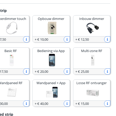
trip
oerdimmer touch
Opbouw dimmer
Inbouw dimmer
7
,
50
+
€ 10
,
00
+
€ 12
,
50
Basic RF
Bediening via App
Multi-zone RF
 17
,
50
+
€ 20
,
00
+
€ 25
,
00
Wandpaneel RF
Wandpaneel + App
Losse RF ontvanger
 30
,
00
+
€ 40
,
00
+
€ 15
,
00
ed strip