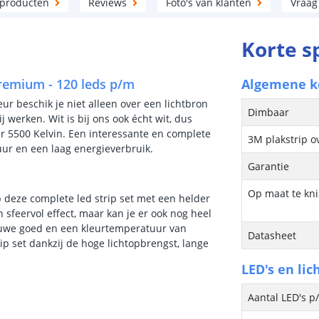
 producten
Reviews
Foto's van klanten
Vraag
Korte s
Premium - 120 leds p/m
Algemene 
eur beschik je niet alleen over een lichtbron
Dimbaar
j werken. Wit is bij ons ook écht wit, dus
 5500 Kelvin. Een interessante en complete
3M plakstrip o
uur en een laag energieverbruik.
Garantie
Op maat te kn
 deze complete led strip set met een helder
n sfeervol effect, maar kan je er ook nog heel
blauwe goed en een kleurtemperatuur van
Datasheet
ip set dankzij de hoge lichtopbrengst, lange
LED's en lic
Aantal LED's p