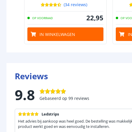
(
34
reviews
)
22
,
95
OP VOORRAAD
OP VOO
IN WINKELWAGEN
I
Reviews
9.8
Gebaseerd op
99
reviews
Ledstrips
Het advies bij aankoop was heel goed. De bestelling was makkelij
product werkt goed en was eenvoudig te installeren.