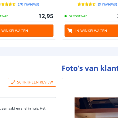
(
70
reviews
)
(
9
reviews
)
Dikte led strip
12
,
95
RRAAD
OP VOORRAAD
N WINKELWAGEN
IN WINKELWAGEN
Aansluiting be
Aansluiting ei
Foto's van klan
SCHRIJF EEN REVIEW
k gemaakt en snel in huis. Het