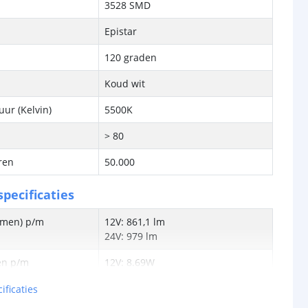
3528 SMD
Epistar
120 graden
Koud wit
ur (Kelvin)
5500K
> 80
ren
50.000
pecificaties
lumen) p/m
12V: 861,1 lm
24V: 979 lm
en p/m
12V: 8.69W
24V: 9,11W
ificaties
tt
12V: 99,09 lm