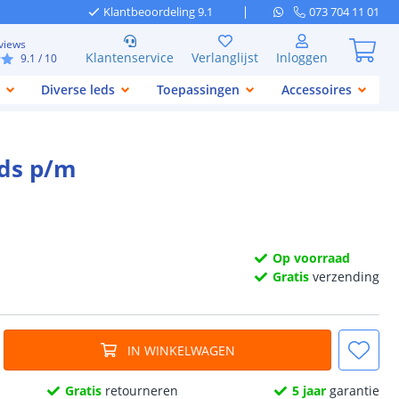
Klantbeoordeling 9.1
073 704 11 01
views
Klantenservice
Verlanglijst
Inloggen
9.1
/ 10
Diverse leds
Toepassingen
Accessoires
eds p/m
Op voorraad
Gratis
verzending
IN WINKELWAGEN
Gratis
retourneren
5 jaar
garantie