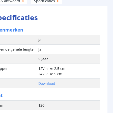
 & antwoord
Specificaties
pecificaties
kenmerken
Ja
ver de gehele lengte
Ja
5 jaar
ippen
12V: elke 2.5 cm
24V: elke 5 cm
Download
ht
/m
120