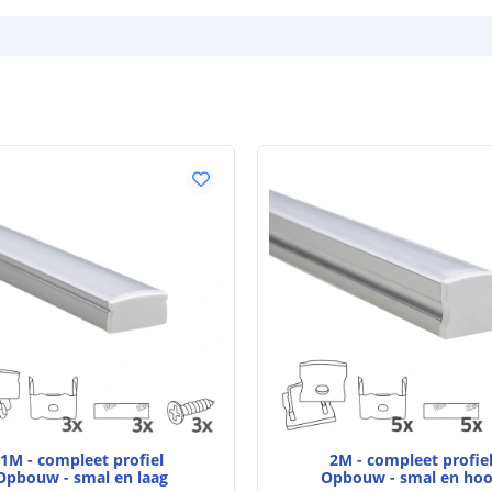
Watt per LED
Voltage (DC)
Strip eigen
Bescherming
Materiaal wate
bescherming (I
Achtergrondkle
Plakstrip
Breedte led st
1M - compleet profiel
2M - compleet profie
Opbouw - smal en laag
Opbouw - smal en ho