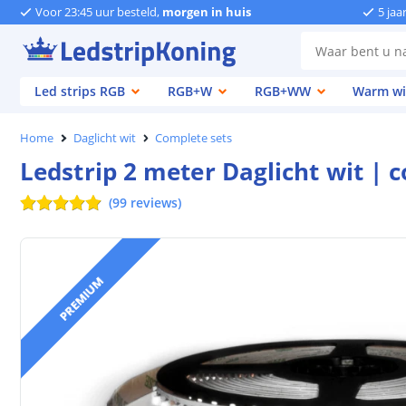
Voor 23:45 uur besteld,
morgen in huis
5 jaa
Led strips RGB
RGB+W
RGB+WW
Warm wi
Home
Daglicht wit
Complete sets
Ledstrip 2 meter Daglicht wit |
(
99
reviews
)
PREMIUM