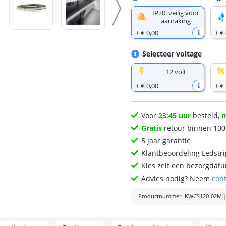
IP20: veilig voor
aanraking
+
€ 0
,
00
+
€ 
Selecteer voltage
12 volt
+
€ 0
,
00
+
€ 
Voor
23:45 uur
besteld,
Gratis
retour binnen 10
5 jaar garantie
Klantbeoordeling Ledstr
Kies zelf een bezorgdatu
Advies nodig? Neem
con
Productnummer
:
KWCS120-02M