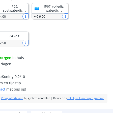
IP65:
IP67: volledig
spatwaterdicht
waterdicht
4
,
00
+
€ 9
,
00
24 volt
2
,
50
morgen
in huis
0 dagen
ipKoning 9.2/10
m en tijdstip
tact
met ons op!
|
Vraag offerte aan
bij grotere aantallen
|
Bekijk ons
zakelijke klantenprogramma