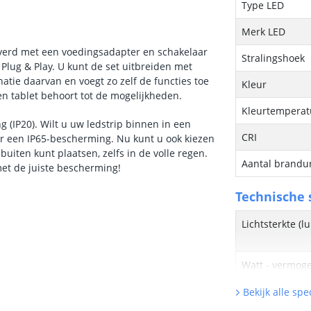
Type LED
Merk LED
everd met een voedingsadapter en schakelaar
Stralingshoek
Plug & Play. U kunt de set uitbreiden met
tie daarvan en voegt zo zelf de functies toe
Kleur
n tablet behoort tot de mogelijkheden.
Kleurtemperatu
 (IP20). Wilt u uw ledstrip binnen in een
CRI
oor een IP65-bescherming. Nu kunt u ook kiezen
ten kunt plaatsen, zelfs in de volle regen.
Aantal brandu
et de juiste bescherming!
Technische s
Lichtsterkte (
Watt - vermog
Bekijk alle spec
Lumen per Wa