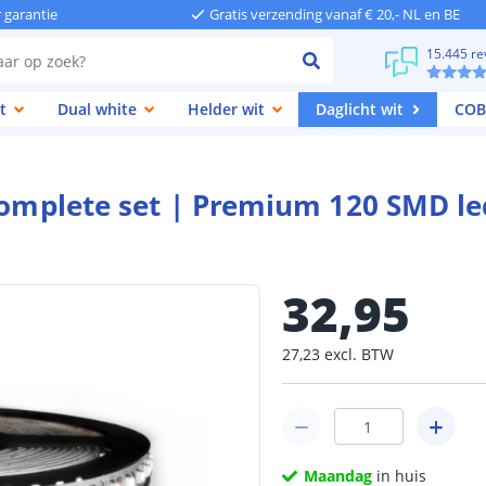
r garantie
Gratis verzending vanaf € 20,- NL en BE
15.445 re
t
Dual white
Helder wit
Daglicht wit
COB
 complete set | Premium 120 SMD l
32
,
95
27
,
23
excl.
BTW
Maandag
in huis