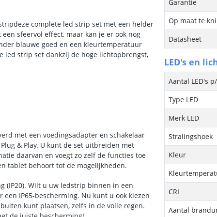
Garantie
Op maat te kn
stripdeze complete led strip set met een helder
t een sfeervol effect, maar kan je er ook nog
Datasheet
 zonder blauwe goed en een kleurtemperatuur
 led strip set dankzij de hoge lichtopbrengst,
LED's en lic
Aantal LED's p
Type LED
Merk LED
everd met een voedingsadapter en schakelaar
Stralingshoek
Plug & Play. U kunt de set uitbreiden met
Kleur
tie daarvan en voegt zo zelf de functies toe
n tablet behoort tot de mogelijkheden.
Kleurtemperatu
 (IP20). Wilt u uw ledstrip binnen in een
CRI
oor een IP65-bescherming. Nu kunt u ook kiezen
ten kunt plaatsen, zelfs in de volle regen.
Aantal brandu
et de juiste bescherming!