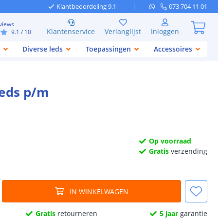
Klantbeoordeling 9.1
073 704 11 01
views
Klantenservice
Verlanglijst
Inloggen
9.1
/ 10
Diverse leds
Toepassingen
Accessoires
leds p/m
Op voorraad
Gratis
verzending
IN WINKELWAGEN
Gratis
retourneren
5 jaar
garantie