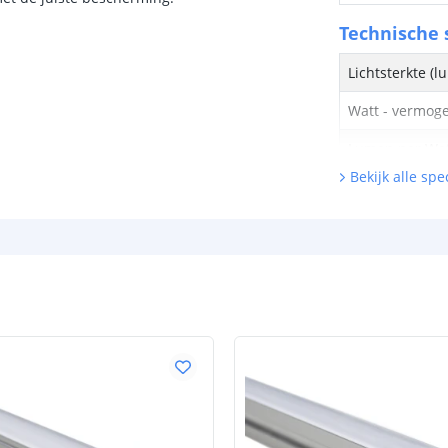
Technische s
Lichtsterkte (
Watt - vermog
Lumen per Wa
Bekijk alle spec
Watt per LED
Voltage (DC)
Strip eigen
Bescherming
Materiaal wate
bescherming (I
Achtergrondkle
Plakstrip