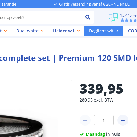
r garantie
Gratis verzending vanaf € 20,- NL en BE
15.445 re
t
Dual white
Helder wit
Daglicht wit
COB
| complete set | Premium 120 SMD 
339
,
95
280
,
95
excl.
BTW
Maandag
in huis