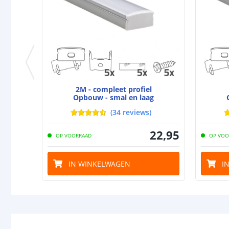
2M - compleet profiel
Opbouw - smal en laag
(
34
reviews
)
22
,
95
OP VOORRAAD
OP VOO
IN WINKELWAGEN
I