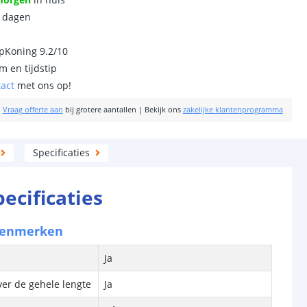
0 dagen
ipKoning 9.2/10
m en tijdstip
tact
met ons op!
|
Vraag offerte aan
bij grotere aantallen
|
Bekijk ons
zakelijke klantenprogramma
Specificaties
pecificaties
kenmerken
Ja
ver de gehele lengte
Ja