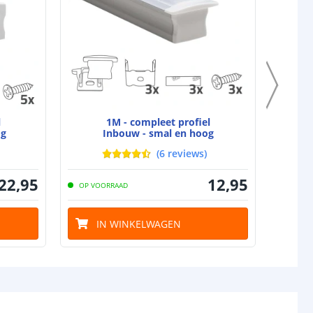
IP65: 3M VHB
IP67: 3M VHB
rip
IP20: 8 mm
IP65: 10 mm
IP67: 10 mm
IP20: 2 mm
l
1M - compleet profiel
IP65: 5 mm
og
Inbouw - smal en hoog
IP67: 5 mm
(
6
reviews
)
gin
5.5x2.1 DC stekker type vrouw
22
,
95
12
,
95
OP VOORRAAD
OP VO
nde
5.5x2.1 DC stekker type man
IN WINKELWAGEN
I