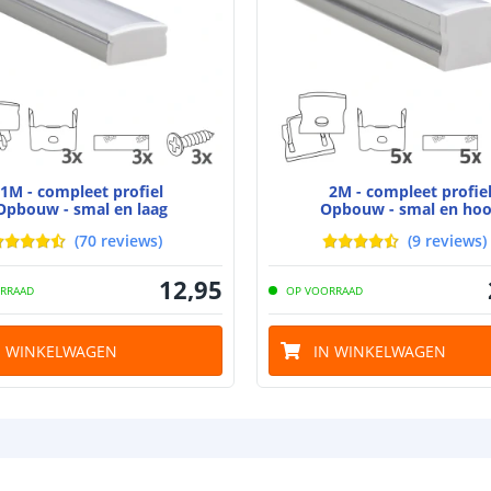
Breedte led st
Dikte led strip
1M - compleet profiel
2M - compleet profie
Opbouw - smal en laag
Opbouw - smal en ho
(
70
reviews
)
(
9
reviews
)
Aansluiting be
12
,
95
RRAAD
OP VOORRAAD
Aansluiting ei
N WINKELWAGEN
IN WINKELWAGEN