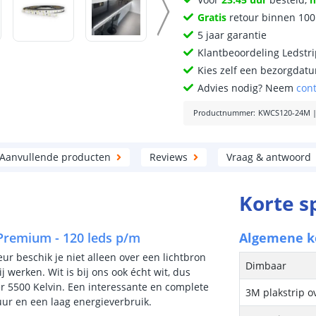
Gratis
retour binnen 10
5 jaar garantie
Klantbeoordeling Ledstr
Kies zelf een bezorgdatu
Advies nodig? Neem
con
Productnummer
:
KWCS120-24M
Aanvullende producten
Reviews
Vraag & antwoord
Korte s
 Premium - 120 leds p/m
Algemene 
eur beschik je niet alleen over een lichtbron
Dimbaar
j werken. Wit is bij ons ook écht wit, dus
 5500 Kelvin. Een interessante en complete
3M plakstrip o
uur en een laag energieverbruik.