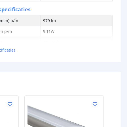
pecificaties
lumen) p/m
979 lm
en p/m
9,11W
tt
107,46 lm
ificaties
0,076W
24V
schappen
IP20, IP65 of IP67
rdichte
Siliconen
P65/67)
ur strip (PCB)
Wit
IP20: 3M 300LSE