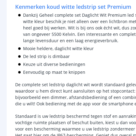
Kenmerken koud witte ledstrip set Premium
Dankzij Geheel complete set Daglicht Wit Premium led 
witte kleur beschik je niet alleen over een lichtbron me
heel goed bij werken. Wit is bij ons ook écht wit, dus
van ongeveer 5500 Kelvin. Een interessante en complete
lange levensduur en een laag energieverbruik.
Mooie heldere, daglicht witte kleur
De led strip is dimbaar
Keuze uit diverse bedieningen
Eenvoudig op maat te knippen
De complete set ledstrip daglicht wit wordt standaard gel
waardoor u hem direct kunt aansluiten op het stopcontact: 
bijvoorbeeld een dimmer, afstandsbediening of een combina
die u wilt! Ook bediening met de app voor de smartphone e
Standaard is uw ledstrip beschermd tegen stof en aanraking
vochtige ruimte plaatsen of beschut buiten, kiest u dan v
voor een bescherming waarmee u uw ledstrip zondermeer bui
Het gaat hier om de IP67-bescherming. Geniet dus overal m