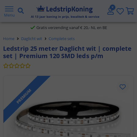
5 jaar garantie
Menu
Al
13
jaar koning in prijs, kwaliteit & service
Gratis verzending vanaf € 20,- NL en BE
Klantbeoordeling 9.1
Home
Daglicht wit
Complete sets
Ledstrip 25 meter Daglicht wit | complete
Voor 23:45 uur besteld,
morgen in huis
set | Premium 120 SMD leds p/m
PREMIUM