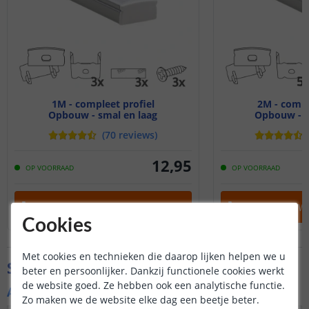
1M - compleet profiel
2M - compl
Opbouw - smal en laag
Opbouw - s
(
70
reviews
)
12
,
95
OP VOORRAAD
OP VOORRAAD
IN WINKELWAGEN
IN WINKELW
Cookies
Met cookies en technieken die daarop lijken helpen we u
Specificaties
beter en persoonlijker. Dankzij functionele cookies werkt
de website goed. Ze hebben ook een analytische functie.
Algemene kenmerken
Zo maken we de website elke dag een beetje beter.