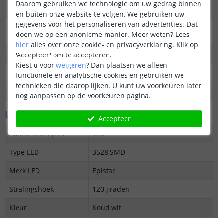
Daarom gebruiken we technologie om uw gedrag binnen
Dimbaar
Ja
en buiten onze website te volgen. We gebruiken uw
gegevens voor het personaliseren van advertenties. Dat
3M plakstrip over de
Ja
doen we op een anonieme manier.
Meer weten?
Lees
gehele lengte
hier
alles over onze cookie- en privacyverklaring. Klik op
Garantie
5 jaar
'Accepteer' om te accepteren.
Kiest u voor
weigeren
?
Dan plaatsen we alleen
Op maat te knippen
elke 5 cm
functionele en analytische cookies en gebruiken we
technieken die daarop lijken. U kunt uw voorkeuren later
Datasheet
Download
nog aanpassen op de voorkeuren pagina.
LED's en licht
Accepteer
Aantal LED's p/m
120
Type LED
3528 SMD
Merk LED
Epistar
Stralingshoek
120 graden
Kleur
Koud wit