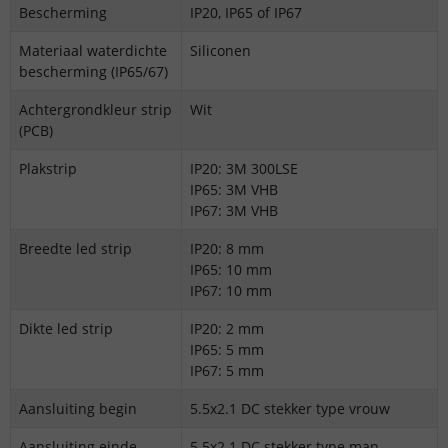
Bescherming
IP20, IP65 of IP67
Materiaal waterdichte
Siliconen
bescherming (IP65/67)
Achtergrondkleur strip
Wit
(PCB)
Plakstrip
IP20: 3M 300LSE
IP65: 3M VHB
IP67: 3M VHB
Breedte led strip
IP20: 8 mm
IP65: 10 mm
IP67: 10 mm
Dikte led strip
IP20: 2 mm
IP65: 5 mm
IP67: 5 mm
Aansluiting begin
5.5x2.1 DC stekker type vrouw
Aansluiting einde
5.5x2.1 DC stekker type man