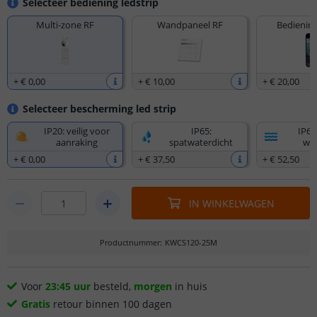
Selecteer bediening ledstrip
Multi-zone RF
Wandpaneel RF
Bediening
+
€ 0
,
00
+
€ 10
,
00
+
€ 20
,
00
Selecteer bescherming led strip
IP20: veilig voor
IP65:
IP67
aanraking
spatwaterdicht
wat
+
€ 0
,
00
+
€ 37
,
50
+
€ 52
,
50
IN WINKELWAGEN
Productnummer
:
KWCS120-25M
Voor
23:45 uur
besteld,
morgen
in huis
Gratis
retour binnen 100 dagen