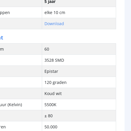
5 jaar
ippen
elke 10 cm
Download
ht
/m
60
3528 SMD
Epistar
120 graden
Koud wit
ur (Kelvin)
5500K
± 80
ren
50.000