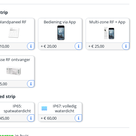
trip
Wandpaneel RF
Bediening via App
Multi-zone RF + App
 10
,
00
+
€ 20
,
00
+
€ 25
,
00
sse RF ontvanger
5
,
00
ed strip
IP65:
IP67: volledig
spatwaterdicht
waterdicht
 45
,
00
+
€ 60
,
00
morgen
in huis