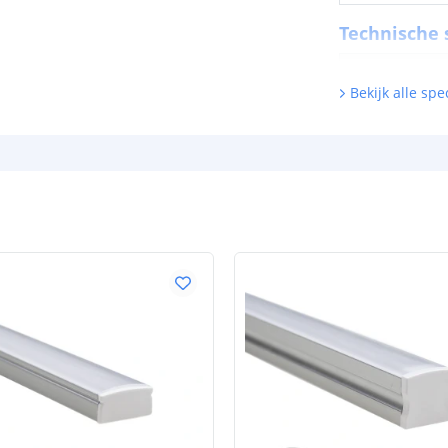
Technische s
Lichtsterkte (
Bekijk alle spec
Watt - vermog
Lumen per Wa
Watt per LED
Voltage (DC)
Strip eigen
Bescherming
Materiaal wate
bescherming (I
Achtergrondkle
Plakstrip