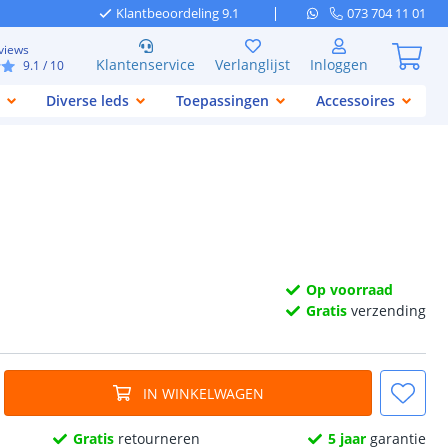
Klantbeoordeling 9.1
073 704 11 01
views
Klantenservice
Verlanglijst
Inloggen
9.1
/ 10
Diverse leds
Toepassingen
Accessoires
Op voorraad
Gratis
verzending
IN WINKELWAGEN
Gratis
retourneren
5 jaar
garantie