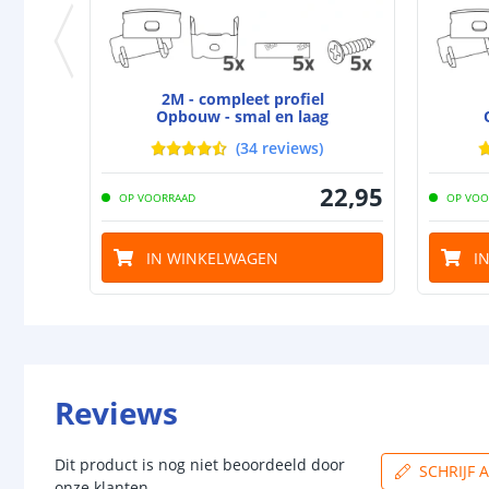
2M - compleet profiel
Opbouw - smal en laag
(
34
reviews
)
22
,
95
OP VOORRAAD
OP VOO
IN WINKELWAGEN
I
Reviews
Dit product is nog niet beoordeeld door
SCHRIJF 
onze klanten.