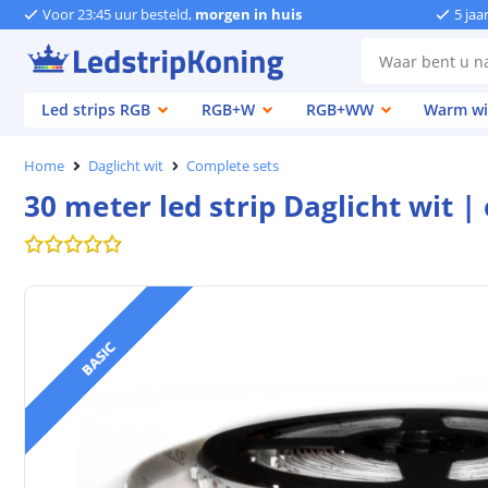
Voor 23:45 uur besteld,
morgen in huis
5 jaa
Led strips RGB
RGB+W
RGB+WW
Warm wi
Home
Daglicht wit
Complete sets
30 meter led strip Daglicht wit |
BASIC