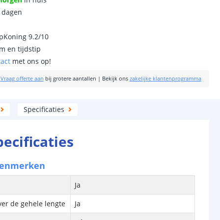
0 dagen
ipKoning 9.2/10
m en tijdstip
tact
met ons op!
|
Vraag offerte aan
bij grotere aantallen
|
Bekijk ons
zakelijke klantenprogramma
Specificaties
pecificaties
kenmerken
Ja
ver de gehele lengte
Ja