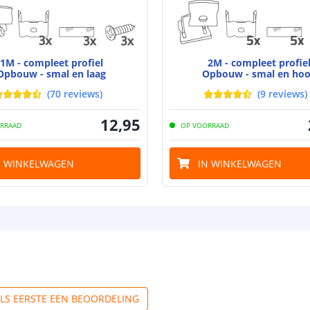
Breedte led st
1M - compleet profiel
2M - compleet profie
Opbouw - smal en laag
Opbouw - smal en ho
(
70
reviews
)
(
9
reviews
)
Dikte led strip
12
,
95
RRAAD
OP VOORRAAD
N WINKELWAGEN
IN WINKELWAGEN
Aansluiting be
Aansluiting ei
ALS EERSTE EEN BEOORDELING