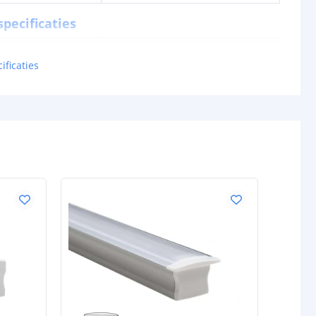
pecificaties
lumen) p/m
486 lm
ificaties
en p/m
4.5W
tt
108 lm
0.08W
24V
schappen
IP20, IP65 of IP67
rdichte
Siliconen
P65/67)
ur strip (PCB)
Wit
IP20: 3M 300LSE