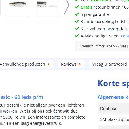
Gratis
retour binnen 10
5 jaar garantie
Klantbeoordeling Ledstr
Kies zelf een bezorgdatu
Advies nodig? Neem
con
Productnummer
:
KWCS60-30M
Aanvullende producten
Reviews
Vraag & antwoord
Korte s
asic - 60 leds p/m
Algemene 
eur beschik je niet alleen over een lichtbron
Dimbaar
j werken. Wit is bij ons ook écht wit, dus
 5500 Kelvin. Een interessante en complete
3M plakstrip o
uur en een laag energieverbruik.