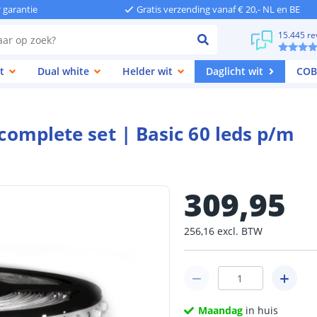
r garantie
Gratis verzending vanaf € 20,- NL en BE
15.445 re
t
Dual white
Helder wit
Daglicht wit
COB
 complete set | Basic 60 leds p/m
309
,
95
256
,
16
excl.
BTW
Maandag
in huis