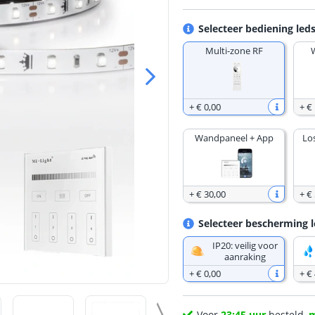
Selecteer bediening leds
Multi-zone RF
+
€ 0
,
00
+
€
Wandpaneel + App
Lo
+
€ 30
,
00
+
€ 
Selecteer bescherming l
IP20: veilig voor
aanraking
+
€ 0
,
00
+
€
Voor
23:45 uur
besteld,