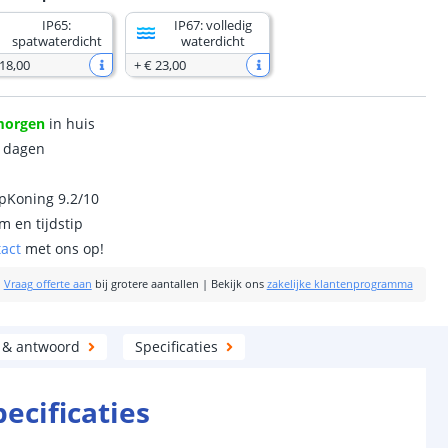
IP65:
IP67: volledig
spatwaterdicht
waterdicht
 18
,
00
+
€ 23
,
00
morgen
in huis
0 dagen
ipKoning 9.2/10
m en tijdstip
tact
met ons op!
|
Vraag offerte aan
bij grotere aantallen
|
Bekijk ons
zakelijke klantenprogramma
 & antwoord
Specificaties
pecificaties