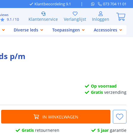
Klantbeoordeling 9.1
073 704 11 01
views
Klantenservice
Verlanglijst
Inloggen
9.1
/ 10
Diverse leds
Toepassingen
Accessoires
eds p/m
Op voorraad
Gratis
verzending
IN WINKELWAGEN
Gratis
retourneren
5 jaar
garantie