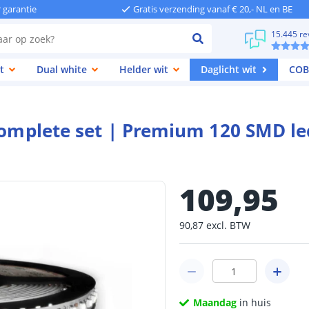
r garantie
Gratis verzending vanaf € 20,- NL en BE
15.445 re
t
Dual white
Helder wit
Daglicht wit
COB
 complete set | Premium 120 SMD l
109
,
95
90
,
87
excl.
BTW
Maandag
in huis