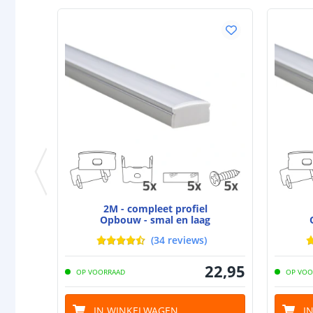
2M - compleet profiel
Opbouw - smal en laag
(
34
reviews
)
22
,
95
OP VOORRAAD
OP VOO
IN WINKELWAGEN
I