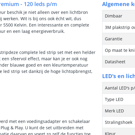
Premium - 120 leds p/m
Algemene 
eur beschik je niet alleen over een lichtbron
Dimbaar
j werken. Wit is bij ons ook écht wit, dus
 5500 Kelvin. Een interessante en complete
3M plakstrip o
uur en een laag energieverbruik.
Garantie
Op maat te kn
stripdeze complete led strip set met een helder
t een sfeervol effect, maar kan je er ook nog
Datasheet
 zonder blauwe goed en een kleurtemperatuur
 led strip set dankzij de hoge lichtopbrengst,
LED's en lic
Aantal LED's p
Type LED
Merk LED
everd met een voedingsadapter en schakelaar
Stralingshoek
Plug & Play. U kunt de set uitbreiden met
Kleur
tie daarvan en voegt zo zelf de functies toe