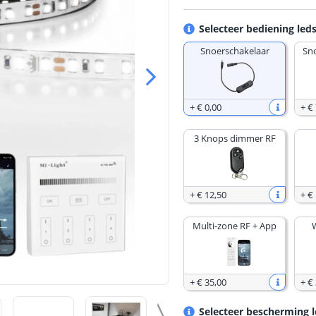
Selecteer bediening leds
Snoerschakelaar
Sn
+
€ 0
,
00
+
€ 
3 Knops dimmer RF
+
€ 12
,
50
+
€
Multi-zone RF + App
+
€ 35
,
00
+
€
Selecteer bescherming l