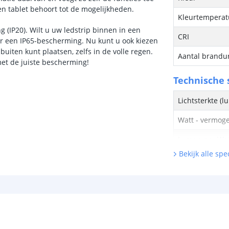
n tablet behoort tot de mogelijkheden.
Kleurtemperatu
 (IP20). Wilt u uw ledstrip binnen in een
CRI
oor een IP65-bescherming. Nu kunt u ook kiezen
ten kunt plaatsen, zelfs in de volle regen.
Aantal brandu
et de juiste bescherming!
Technische s
Lichtsterkte (
Watt - vermog
Lumen per Wa
Bekijk alle spec
Watt per LED
Voltage (DC)
Strip eigen
Bescherming