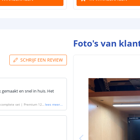
Foto's van klan
SCHRIJF EEN REVIEW
k gemaakt en snel in huis. Het
| complete set | Premium 120
lees meer
...