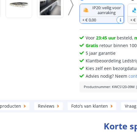
IP20: veilig voor
aanraking
+
€ 0
,
00
+
€
Voor
23:45 uur
besteld,
Gratis
retour binnen 10
5 jaar garantie
Klantbeoordeling Ledstr
Kies zelf een bezorgdatu
Advies nodig? Neem
con
Productnummer
:
KWCS120-09M
 producten
Reviews
Foto's van klanten
Vraag
Korte s