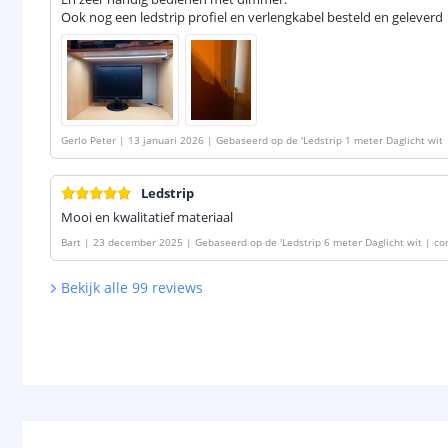
Ook nog een ledstrip profiel en verlengkabel besteld en geleverd
Gerlo Peter
|
13 januari 2026
|
Gebaseerd op de
'
Ledstrip 1 meter Daglicht wit
0 SMD leds p/m
'
Ledstrip
Mooi en kwalitatief materiaal
Bart
|
23 december 2025
|
Gebaseerd op de
'
Ledstrip 6 meter Daglicht wit | 
Bekijk alle
99
reviews