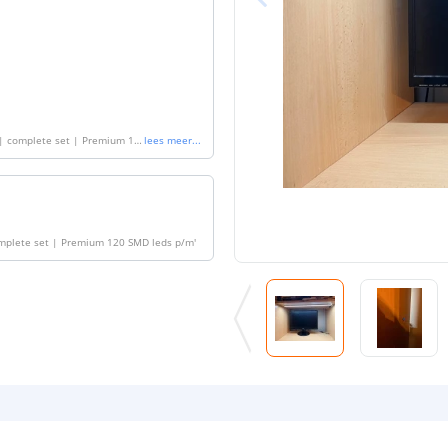
 | complete set | Premium 12
lees meer
...
complete set | Premium 120 SMD leds p/m
'