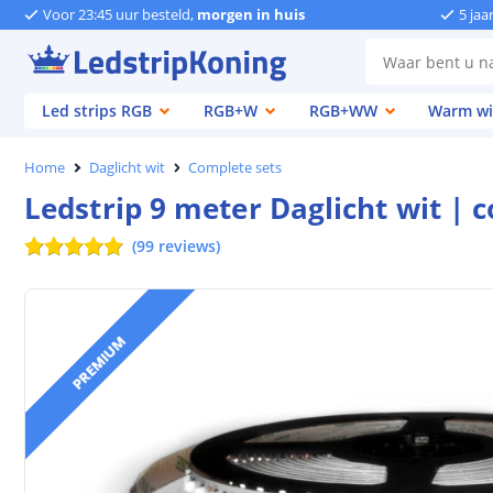
Voor 23:45 uur besteld,
morgen in huis
5 jaa
Led strips RGB
RGB+W
RGB+WW
Warm wi
Home
Daglicht wit
Complete sets
Ledstrip 9 meter Daglicht wit |
(
99
reviews
)
PREMIUM