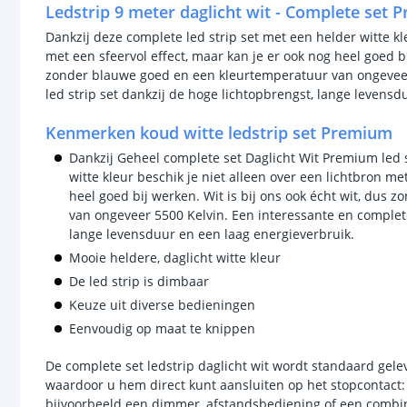
Ledstrip 9 meter daglicht wit - Complete set 
Dankzij deze complete led strip set met een helder witte kl
met een sfeervol effect, maar kan je er ook nog heel goed bi
zonder blauwe goed en een kleurtemperatuur van ongeveer
led strip set dankzij de hoge lichtopbrengst, lange levensd
Kenmerken koud witte ledstrip set Premium
Dankzij Geheel complete set Daglicht Wit Premium led 
witte kleur beschik je niet alleen over een lichtbron me
heel goed bij werken. Wit is bij ons ook écht wit, dus
van ongeveer 5500 Kelvin. Een interessante en complete
lange levensduur en een laag energieverbruik.
Mooie heldere, daglicht witte kleur
De led strip is dimbaar
Keuze uit diverse bedieningen
Eenvoudig op maat te knippen
De complete set ledstrip daglicht wit wordt standaard gel
waardoor u hem direct kunt aansluiten op het stopcontact: 
bijvoorbeeld een dimmer, afstandsbediening of een combina