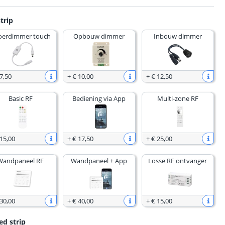
trip
oerdimmer touch
Opbouw dimmer
Inbouw dimmer
7
,
50
+
€ 10
,
00
+
€ 12
,
50
Basic RF
Bediening via App
Multi-zone RF
 15
,
00
+
€ 17
,
50
+
€ 25
,
00
Wandpaneel RF
Wandpaneel + App
Losse RF ontvanger
 30
,
00
+
€ 40
,
00
+
€ 15
,
00
ed strip