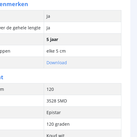
kenmerken
Ja
ver de gehele lengte
Ja
5 jaar
ippen
elke 5 cm
Download
ht
/m
120
3528 SMD
Epistar
120 graden
Koud wit