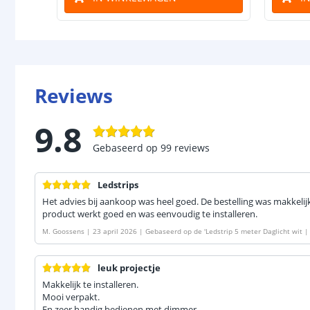
Reviews
9.8
Gebaseerd op
99
reviews
Ledstrips
Het advies bij aankoop was heel goed. De bestelling was makkelij
product werkt goed en was eenvoudig te installeren.
M. Goossens
|
23 april 2026
|
Gebaseerd op de
'
Ledstrip 5 meter Daglicht wit 
SMD leds p/m
'
leuk projectje
Makkelijk te installeren.
Mooi verpakt.
En zeer handig bedienen met dimmer.