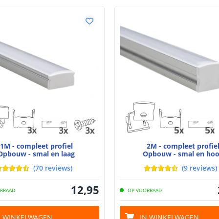
Materiaal wate
bescherming (I
Achtergrondkle
Plakstrip
Breedte led st
Dikte led strip
1M - compleet profiel
2M - compleet profie
Opbouw - smal en laag
Opbouw - smal en ho
(
70
reviews
)
(
9
reviews
)
Aansluiting be
12
,
95
RRAAD
OP VOORRAAD
Aansluiting ei
N WINKELWAGEN
IN WINKELWAGEN