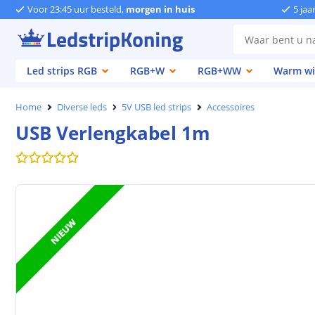
Voor 23:45 uur besteld,
morgen in huis
5 jaa
Led strips RGB
RGB+W
RGB+WW
Warm wi
Home
Diverse leds
5V USB led strips
Accessoires
USB Verlengkabel 1m
NIEUW