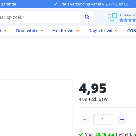
r garantie
Gratis verzending vanaf € 20,- NL en BE
15.445 re
t
Dual white
Helder wit
Daglicht wit
COB
4
,
95
4
,
09
excl.
BTW
Voor
23:45 uur
besteld,