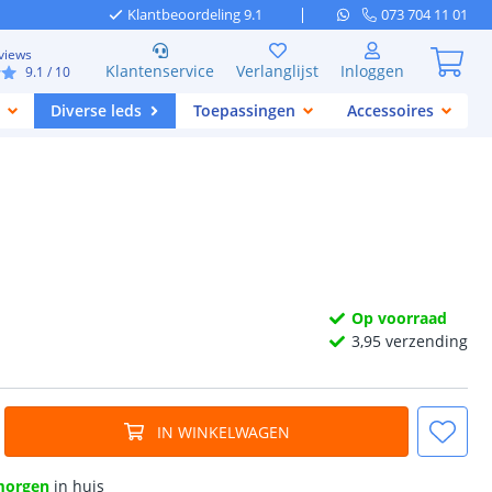
Klantbeoordeling 9.1
073 704 11 01
views
Klantenservice
Verlanglijst
Inloggen
9.1
/ 10
Diverse leds
Toepassingen
Accessoires
Op voorraad
3,
95
verzending
IN WINKELWAGEN
morgen
in huis