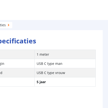
ties
pecificaties
1 meter
gin
USB C type man
nd
USB C type vrouw
5 jaar