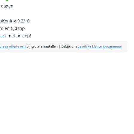
0 dagen
ipKoning 9.2/10
m en tijdstip
tact
met ons op!
Vraag offerte aan
bij grotere aantallen
|
Bekijk ons
zakelijke klantenprogramma