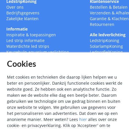
LedstripKoning
Klantenservice
Over ons
Bestellen
&
Betalen
Bedrijfsgegevens
Verzenden
&
Afhale
Zakelijke klanten
Garantie
&
Klachten
Retourneren
Informatie
Inspiratie & toepassingen
Alle ledverlichting
Led strip informatie
LedstripKoning
Waterdichte led strips
SolarlampKoning
Keuzehulp aquarium verlichting
LedprofielKoning
Led strips op maat
BouwlampKoning
Cookies
RGB CCT Multicolor led strips
SmarthomeKoning
Led strip met afstandsbediening
Led drivers
Met cookies en technieken die daarop lijken helpen we u
Ledstrips 12 Volt
beter en persoonlijker. Dankzij functionele cookies werkt de
Ledstrips 24 Volt
website goed. Ze hebben ook een analytische functie. Zo
Ledstrip 5 meter
maken we de website elke dag een beetje beter. Daarom
Ledstrip 10 meter
gebruiken we technologie om uw gedrag binnen en buiten
onze website te volgen. We gebruiken uw gegevens voor
het personaliseren van advertenties. Dat doen we op een
anonieme manier.
Meer weten?
Lees
hier
alles over onze
cookie- en privacyverklaring. Klik op 'Accepteer' om te