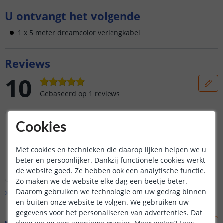
U ontvangt het volgende
1 x 5 meter dreamcolor verlengkabel
Reviews
10
Gebaseerd op
1
reviews
De heer
Cookies
Heldere communicatie en super snelle
levering. Product was in minder dan 24 uur
Met cookies en technieken die daarop lijken helpen we u
in huis!! Top!
beter en persoonlijker. Dankzij functionele cookies werkt
Lees hele review
de website goed. Ze hebben ook een analytische functie.
Hugo Peters
|
13 februari 2026
|
Gebase
lees meer
...
Zo maken we de website elke dag een beetje beter.
erd op de
'
Verlengkabel voor dreamcolor
led strips - 5m
'
Daarom gebruiken we technologie om uw gedrag binnen
Bekijk alle
1
reviews
en buiten onze website te volgen. We gebruiken uw
gegevens voor het personaliseren van advertenties. Dat
doen we op een anonieme manier.
Meer weten?
Lees