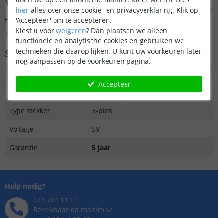
Vraag & antwoord
hier
alles over onze cookie- en privacyverklaring. Klik op
Er is nog geen vraag gesteld over dit product.
'Accepteer' om te accepteren.
Kiest u voor
weigeren
?
Dan plaatsen we alleen
Bekijk alle
Vraag & antwoord
functionele en analytische cookies en gebruiken we
Specificaties
technieken die daarop lijken. U kunt uw voorkeuren later
nog aanpassen op de voorkeuren pagina.
Geschikt voor
Dreamcolor led strips
Accepteer
Lengte
5 meter
Type stekker
3-pins
Voltage
5V
Garantie
5 jaar
Hulp nodig?
073 704 11 01
Bereikbaar op ma t/m vr