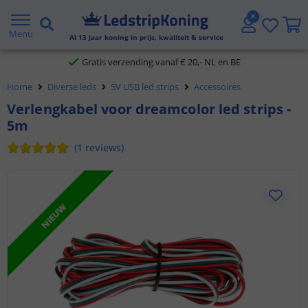
5 jaar garantie
Menu
Al
13
jaar koning in prijs, kwaliteit & service
Gratis verzending vanaf € 20,- NL en BE
Home
Diverse leds
5V USB led strips
Accessoires
Klantbeoordeling 9.1
Verlengkabel voor dreamcolor led strips -
5m
Voor 23:45 uur besteld,
morgen in huis
(
1
reviews
)
NIEUW