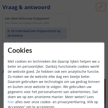
Vraag & antwoord
kan deze lichtsnoer knipperen?
Door
Dieter
op
vrijdag 6 februari 2026
Er zit inderdaad een knipperstand op
de ledstrip.
Bekijk
hele
antwoord
Door
Louise
op
vrijdag 6 februari 2026
Cookies
Bekijk alle
Vraag & antwoord
Met cookies en technieken die daarop lijken helpen we u
beter en persoonlijker. Dankzij functionele cookies werkt
Aanvullende producten
de website goed. Ze hebben ook een analytische functie.
Zo maken we de website elke dag een beetje beter.
Daarom gebruiken we technologie om uw gedrag binnen
en buiten onze website te volgen. We gebruiken uw
gegevens voor het personaliseren van advertenties. Dat
doen we op een anonieme manier.
Meer weten?
Lees
hier
alles over onze cookie- en privacyverklaring. Klik op
'Accepteer' om te accepteren.