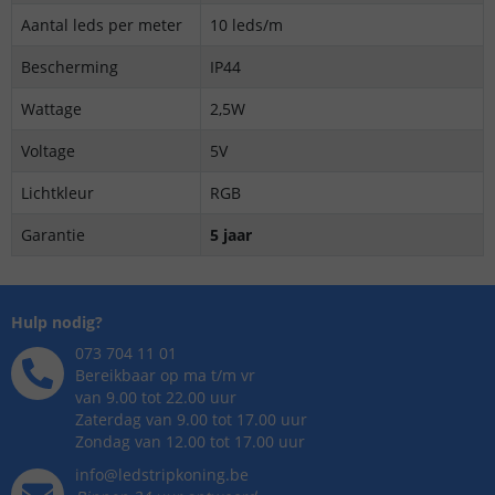
Aantal leds per meter
10 leds/m
Bescherming
IP44
Wattage
2,5W
Voltage
5V
Lichtkleur
RGB
Garantie
5 jaar
Hulp nodig?
073 704 11 01
Bereikbaar op ma t/m vr
van 9.00 tot 22.00 uur
Zaterdag van 9.00 tot 17.00 uur
Zondag van 12.00 tot 17.00 uur
info@ledstripkoning.be