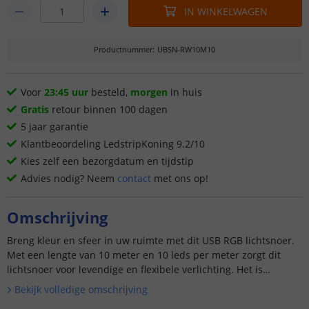
IN WINKELWAGEN
Productnummer
:
UBSN-RW10M10
Voor
23:45 uur
besteld,
morgen
in huis
Gratis
retour binnen 100 dagen
5 jaar garantie
Klantbeoordeling LedstripKoning 9.2/10
Kies zelf een bezorgdatum en tijdstip
Advies nodig? Neem
contact
met ons op!
Omschrijving
Breng kleur en sfeer in uw ruimte met dit USB RGB lichtsnoer.
Met een lengte van 10 meter en 10 leds per meter zorgt dit
lichtsnoer voor levendige en flexibele verlichting. Het is
eenvoudig aan te sluiten via USB en kan zowel binnen als ...
Bekijk volledige omschrijving