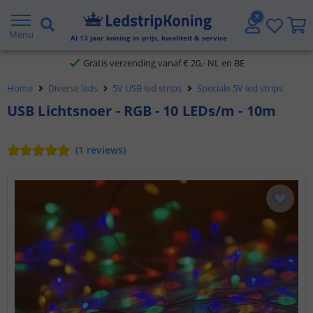
5 jaar garantie
Menu
Al
13
jaar koning in prijs, kwaliteit & service
Gratis verzending vanaf € 20,- NL en BE
Home
Diverse leds
5V USB led strips
Speciale 5V led strips
Klantbeoordeling 9.1
USB Lichtsnoer - RGB - 10 LEDs/m - 10m
Voor 23:45 uur besteld,
morgen in huis
(
1
reviews
)