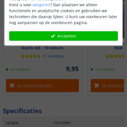
Kiest u voor
weigeren
?
Dan plaatsen we alleen
functionele en analytische cookies en gebruiken we
technieken die daarop lijken. U kunt uw voorkeuren later
nog aanpassen op de voorkeuren pagina.
Accepteer
USB lichtsnoer - 10m
USB lichts
Warm wit - 10 leds/m
RGB - 
(
1
reviews
)
9
,
95
OP VOORRAAD
OP VOORRAAD
IN WINKELWAGEN
IN WINKELW
Specificaties
Lengte:
10 meter