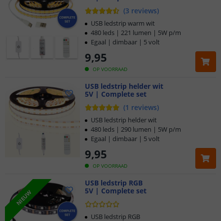
verschillende bedieningsmethoden, zoals
afstandsbediening
of
(
3
reviews
)
app-bediening
, en een selectie van kleuren en lengtes die
USB ledstrip warm wit
passen bij uw ruimte. Of u nu een subtiele verlichting zoekt
480 leds | 221 lumen | 5W p/m
voor een specifieke hoek of een opvallende lichtaccent in een
Egaal | dimbaar | 5 volt
grotere ruimte, met onze complete sets stelt u uw verlichting
9
,
95
naar eigen wens samen.
OP VOORRAAD
USB ledstrip helder wit
5V | Complete set
(
1
reviews
)
USB ledstrip helder wit
480 leds | 290 lumen | 5W p/m
Egaal | dimbaar | 5 volt
9
,
95
OP VOORRAAD
USB ledstrip RGB
5V | Complete set
NIEUW
USB ledstrip RGB