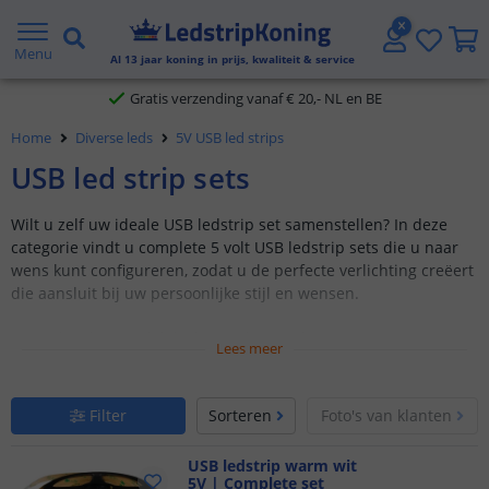
5 jaar garantie
Menu
Al
13
jaar koning in prijs, kwaliteit & service
Gratis verzending vanaf € 20,- NL en BE
Home
Diverse leds
5V USB led strips
Klantbeoordeling 9.1
USB led strip sets
Voor 23:45 uur besteld,
morgen in huis
Wilt u zelf uw ideale USB ledstrip set samenstellen? In deze
categorie vindt u complete 5 volt USB ledstrip sets die u naar
wens kunt configureren, zodat u de perfecte verlichting creëert
die aansluit bij uw persoonlijke stijl en wensen.
Gebruiksvriendelijk Plug & Play product
Lees meer
Keuze uit diverse lengtes, bedieningen en accessoires
Zelfs te gebruiken op plaatsen zonder stopcontact
Filter
Sorteren
Foto's van klanten
Onze complete USB ledstrip sets bieden alles wat u nodig heeft
voor een stijlvolle en flexibele verlichtingsoplossing. In deze
USB ledstrip warm wit
5V | Complete set
categorie kunt u uw eigen set samenstellen met opties voor