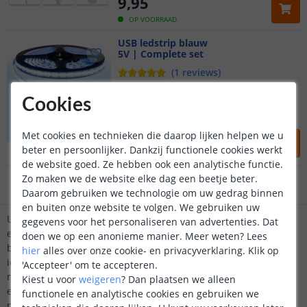
9
,
95
OP VOORRAAD
USB ledstrip blauw
5V | Complete set
(
1
reviews
)
Klantbeoordeling 9.1
USB ledstrip blauw
Cookies
480 leds | 50 lumen | 5W p/m
Egaal | dimbaar | 5 volt
Voor 23:45 uur besteld,
morgen in huis
9
,
95
Met cookies en technieken die daarop lijken helpen we u
beter en persoonlijker. Dankzij functionele cookies werkt
5 jaar garantie
OP VOORRAAD
de website goed. Ze hebben ook een analytische functie.
Zo maken we de website elke dag een beetje beter.
Gratis
verzending vanaf € 20,-
Daarom gebruiken we technologie om uw gedrag binnen
en buiten onze website te volgen. We gebruiken uw
Klantbeoordeling 9.1
USB ledstrips zijn de perfecte oplossing voor iedereen die
gegevens voor het personaliseren van advertenties. Dat
eenvoudig sfeer wil creëren zonder gedoe met complexe
doen we op een anonieme manier.
Meer weten?
Lees
bedrading. Doordat ze via een USB-aansluiting werken, zijn ze
Voor 23:45 uur besteld,
morgen in huis
hier
alles over onze cookie- en privacyverklaring. Klik op
ideaal voor toepassingen waar een standaard stopcontact
'Accepteer' om te accepteren.
minder voorhanden is. U kunt ze bijvoorbeeld aansluiten op
Kiest u voor
weigeren
?
Dan plaatsen we alleen
een powerbank, waardoor de ledstrips ook bruikbaar zijn op
functionele en analytische cookies en gebruiken we
plekken zonder stroomvoorziening, zoals in een auto of op een