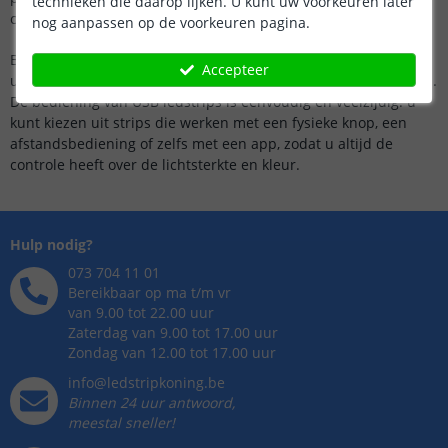
technieken die daarop lijken. U kunt uw voorkeuren later
camping.
nog aanpassen op de voorkeuren pagina.
Bovendien zijn USB ledstrips compact en flexibel, waardoor ze
Accepteer
uitstekend passen in krappe ruimtes of op kleine oppervlakken.
De bediening van USB ledstrips is eenvoudig en veelzijdig: u
kunt kiezen uit strips die werken met een fysieke knop, een
afstandsbediening of zelfs met een app, zodat u altijd de
controle heeft over de lichtsterkte en kleur.
Hulp nodig?
073 704 11 01
Bereikbaar op ma t/m vr
van 9.00 tot 22.00 uur
Zaterdag van 9.00 tot 17.00 uur
Zondag van 12.00 tot 17.00 uur
info@ledstripkoning.be
Binnen 24 uur antwoord,
meestal sneller!