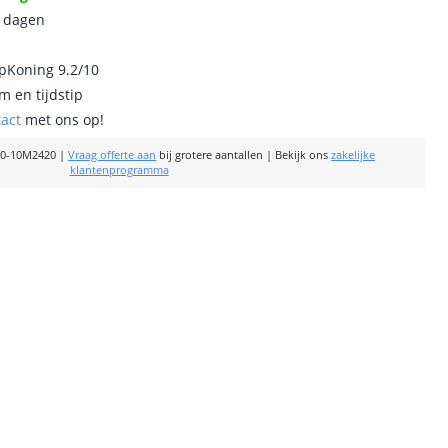
0 dagen
ipKoning 9.2/10
m en tijdstip
tact
met ons op!
0-10M2420
|
Vraag offerte aan
bij grotere aantallen
|
Bekijk ons
zakelijke
klantenprogramma