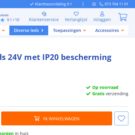
Klantbeoordeling 9.1
073 704 11 01
views
Klantenservice
Verlanglijst
Inloggen
9.1
/ 10
Diverse leds
Toepassingen
Accessoires
leds 24V met IP20 bescherming
Op voorraad
Gratis
verzending
IN WINKELWAGEN
morgen
in huis