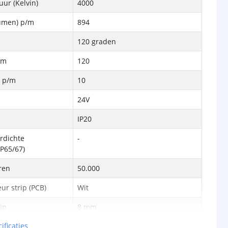
ur (Kelvin)
4000
Lumen) p/m
894
120 graden
/m
120
k p/m
10
24V
IP20
rdichte
-
P65/67)
ren
50.000
ur strip (PCB)
Wit
rip
8 mm
ificaties
3 mm