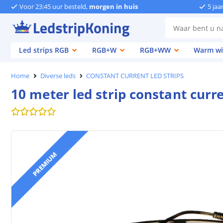
Voor 23:45 uur besteld,
morgen in huis
5 jaa
Led strips RGB
RGB+W
RGB+WW
Warm wi
Home
Diverse leds
CONSTANT CURRENT LED STRIPS
10 meter led strip constant curr
PREMIUM