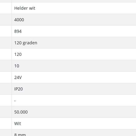
Helder wit
4000
894
120 graden
120
10
24V
IP20
-
50.000
Wit
8 mm