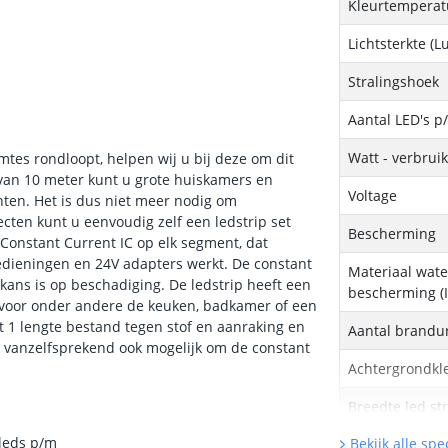
Kleurtemperatu
Lichtsterkte (
Stralingshoek
Aantal LED's p
Watt - verbrui
mtes rondloopt, helpen wij u bij deze om dit
 van 10 meter kunt u grote huiskamers en
Voltage
hten. Het is dus niet meer nodig om
ecten kunt u eenvoudig zelf een ledstrip set
Bescherming
 Constant Current IC op elk segment, dat
bedieningen en 24V adapters werkt. De constant
Materiaal wate
 kans is op beschadiging. De ledstrip heeft een
bescherming (I
d voor onder andere de keuken, badkamer of een
it 1 lengte bestand tegen stof en aanraking en
Aantal brandu
t vanzelfsprekend ook mogelijk om de constant
Achtergrondkle
Breedte led st
 leds p/m
Bekijk alle spec
Dikte led strip