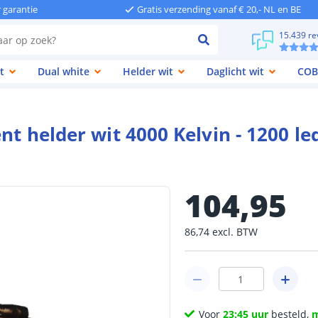
r garantie
Gratis verzending vanaf € 20,- NL en BE
15.439 re
t
Dual white
Helder wit
Daglicht wit
COB
ent helder wit 4000 Kelvin - 1200 
104
,
95
86
,
74
excl.
BTW
Voor
23:45 uur
besteld,