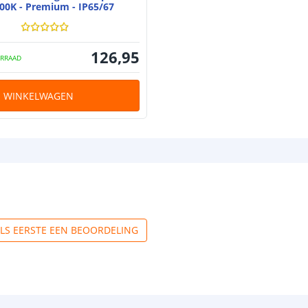
00K - Premium - IP65/67
126
,
95
RRAAD
N WINKELWAGEN
ALS EERSTE EEN BEOORDELING