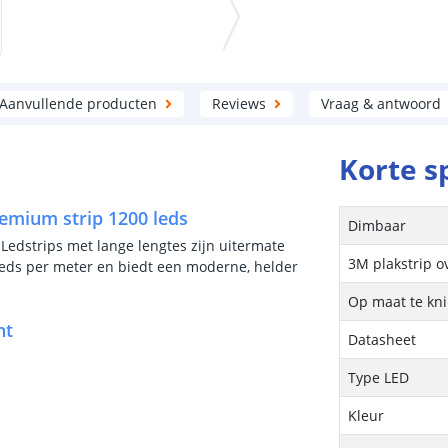
Aanvullende producten
Reviews
Vraag & antwoord
Korte s
Premium strip 1200 leds
Dimbaar
 Ledstrips met lange lengtes zijn uitermate
3M plakstrip o
0 leds per meter en biedt een moderne, helder
Op maat te kn
nt
Datasheet
Type LED
Kleur