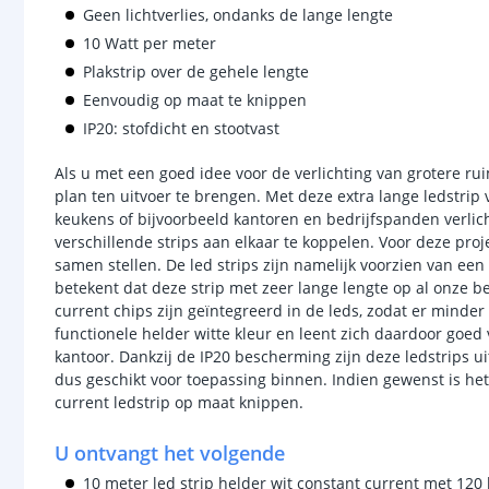
Geen lichtverlies, ondanks de lange lengte
10 Watt per meter
Plakstrip over de gehele lengte
Eenvoudig op maat te knippen
IP20: stofdicht en stootvast
Als u met een goed idee voor de verlichting van grotere rui
plan ten uitvoer te brengen. Met deze extra lange ledstrip
keukens of bijvoorbeeld kantoren en bedrijfspanden verlic
verschillende strips aan elkaar te koppelen. Voor deze proj
samen stellen. De led strips zijn namelijk voorzien van een
betekent dat deze strip met zeer lange lengte op al onze 
current chips zijn geïntegreerd in de leds, zodat er minder
functionele helder witte kleur en leent zich daardoor goe
kantoor. Dankzij de IP20 bescherming zijn deze ledstrips u
dus geschikt voor toepassing binnen. Indien gewenst is he
current ledstrip op maat knippen.
U ontvangt het volgende
10 meter led strip helder wit constant current met 120