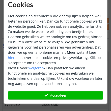
Cookies
12
,
95
OP VOORRAAD
OP VOORRAAD
Met cookies en technieken die daarop lijken helpen we u
beter en persoonlijker. Dankzij functionele cookies werkt
IN WINKELWAGEN
IN WINKELW
de website goed. Ze hebben ook een analytische functie.
Zo maken we de website elke dag een beetje beter.
Daarom gebruiken we technologie om uw gedrag binnen
en buiten onze website te volgen. We gebruiken uw
Specificaties
gegevens voor het personaliseren van advertenties. Dat
doen we op een anonieme manier.
Meer weten?
Lees
Dimbaar
Ja
hier
alles over onze cookie- en privacyverklaring. Klik op
'Accepteer' om te accepteren.
3M plakstrip over
Ja
Kiest u voor
weigeren
?
Dan plaatsen we alleen
gehele lengte
functionele en analytische cookies en gebruiken we
technieken die daarop lijken. U kunt uw voorkeuren later
Op maat te
Elke 5 cm
nog aanpassen op de voorkeuren pagina.
knippen
Datasheet
Download
Accepteer
Type LED
2835 SMD