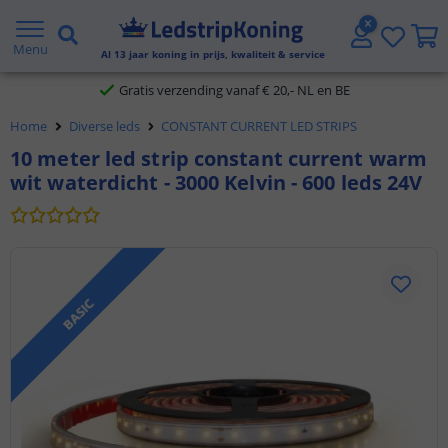
5 jaar garantie
Menu
Al
13
jaar koning in prijs, kwaliteit & service
Gratis verzending vanaf € 20,- NL en BE
Home
Diverse leds
CONSTANT CURRENT LED STRIPS
Klantbeoordeling 9.1
10 meter led strip constant current warm
wit waterdicht - 3000 Kelvin - 600 leds 24V
Voor 23:45 uur besteld,
morgen in huis
BASIC