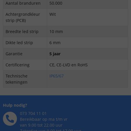
Aantal branduren
50.000
Achtergrondkleur
Wit
strip (PCB)
Breedte led strip
10 mm
Dikte led strip
6 mm
Garantie
5 jaar
Certificering
CE,
CE-LVD en RoHS
Technische
IP65/67
tekeningen
Hulp nodig?
073 704 11 01
Bereikbaar op ma t/m vr
van 9.00 tot 22.00 uur
Zaterdag van 9.00 tot 17.00 uur