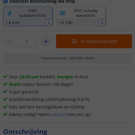
Selecteer bescherming led strip
IP65:
IP67: volledig
spatwaterdicht
waterdicht
+
€ 0
,
00
+
€ 5
,
00
IN WINKELWAGEN
Productnummer
:
30KCC60-10M24
Voor
23:45 uur
besteld,
morgen
in huis
Gratis
retour binnen 100 dagen
5 jaar garantie
Klantbeoordeling LedstripKoning 9.2/10
Kies zelf een bezorgdatum en tijdstip
Advies nodig? Neem
contact
met ons op!
Omschrijving