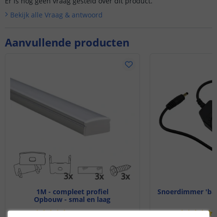
Er is nog geen vraag gesteld over dit product.
Bekijk alle
Vraag & antwoord
Aanvullende producten
1M - compleet profiel
Snoerdimmer 'basi
Opbouw - smal en laag
(
70
reviews
)