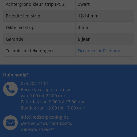
Achtergrond kleur strip (PCB)
Zwart
Breedte led strip
12-14 mm
Dikte led strip
4 mm
Garantie
5 jaar
Technische tekeningen
Dreamcolor Premium
Hulp nodig?
073 704 11 01
Bereikbaar op ma t/m vr
van 9.00 tot 22.00 uur
Zaterdag van 9.00 tot 17.00 uur
Zondag van 12.00 tot 17.00 uur
info@ledstripkoning.be
Binnen 24 uur antwoord,
meestal sneller!