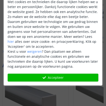
into the room you can just flip the set on,
feest/disco time ;-)
Met cookies en technieken die daarop lijken helpen we u
and it turns on to the last setting?
Door
Bart
op
zaterdag 10 
beter en persoonlijker. Dankzij functionele cookies werkt
Door
Robin
op
zaterdag 23 november 2024
de website goed. Ze hebben ook een analytische functie.
De kleuren zijn inde
Zo maken we de website elke dag een beetje beter.
You can place an on/off switch between
met de normale leds
Daarom gebruiken we technologie om uw gedrag binnen
the power supply and the controller.
en buiten onze website te volgen. We gebruiken uw
gegevens voor het personaliseren van advertenties. Dat
doen we op een anonieme manier.
Meer weten?
Lees
Bekijk
hele
antwoord
Bekijk
hele
antwoo
hier
alles over onze cookie- en privacyverklaring. Klik op
Door
Edwin
op
zondag 24 november 2024
Door
Priscilla
op
maandag 
'Accepteer' om te accepteren.
Kiest u voor
weigeren
?
Dan plaatsen we alleen
Bekijk alle
Vraag & antwoord
functionele en analytische cookies en gebruiken we
technieken die daarop lijken. U kunt uw voorkeuren later
Aanvullende producten
nog aanpassen op de voorkeuren pagina.
Accepteer