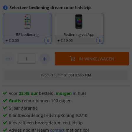
Selecteer bediening dreamcolor ledstrip
RF bediening
Bediening via App
+
€ 0
,
00
+
€ 19
,
95
IN WINKELWAGEN
Productnummer
:
DS11CS60-10M
Voor
23:45 uur
besteld,
morgen
in huis
Gratis
retour binnen 100 dagen
5 jaar garantie
Klantbeoordeling LedstripKoning 9.2/10
Kies zelf een bezorgdatum en tijdstip
Advies nodig? Neem
contact
met ons op!