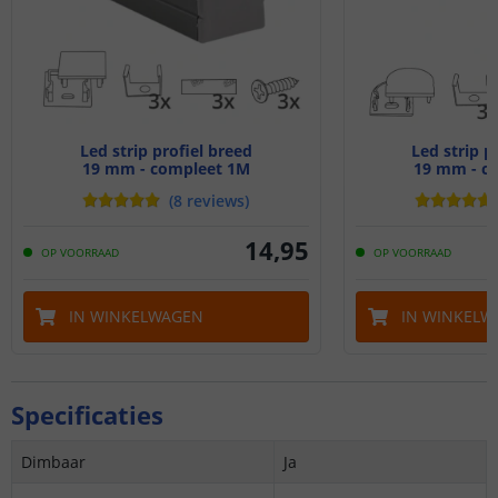
Led strip profiel breed
Led strip p
19 mm - compleet 1M
19 mm - c
(
8
reviews
)
14
,
95
OP VOORRAAD
OP VOORRAAD
IN WINKELWAGEN
IN WINKELW
Specificaties
Dimbaar
Ja