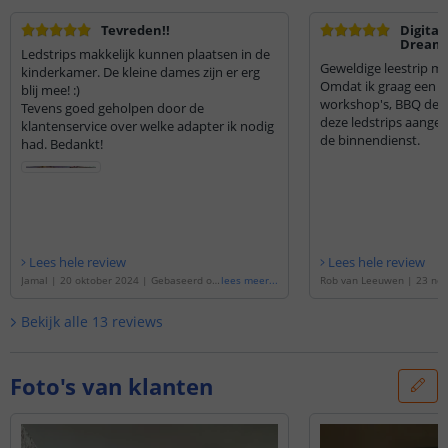
Tevreden!!
Digital
Dreamc
Ledstrips makkelijk kunnen plaatsen in de
Primi
Geweldige leestrip met
kinderkamer. De kleine dames zijn er erg
Omdat ik graag een 
blij mee! :)
workshop's, BBQ dem
Tevens goed geholpen door de
deze ledstrips aanges
klantenservice over welke adapter ik nodig
de binnendienst.
had. Bedankt!
Lees hele review
Lees hele review
Jamal
|
20 oktober 2024
|
Gebaseerd op
lees meer
...
Rob van Leeuwen
|
23 no
de
'
5 meter WS2811 digitale RGB led stri
Gebaseerd op de
'
2,5 mete
p set - Premium
'
ale RGB led strip set - Pr
Bekijk alle
13
reviews
Foto's van klanten