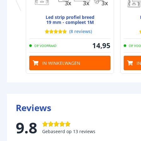
Led strip profiel breed
19 mm - compleet 1M
(
8
reviews
)
14
,
95
OP VOORRAAD
OP VOO
IN WINKELWAGEN
I
Reviews
9.8
Gebaseerd op
13
reviews