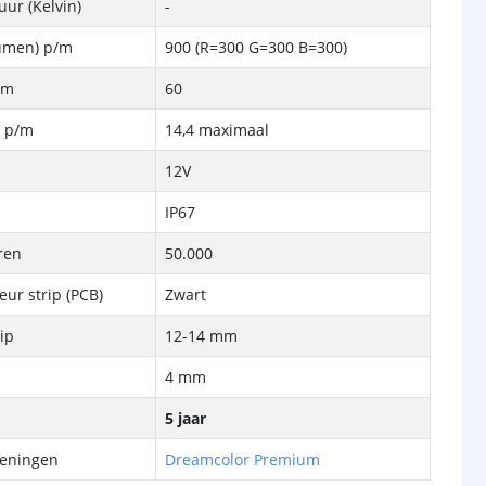
ur (Kelvin)
-
Lumen) p/m
900 (R=300 G=300 B=300)
/m
60
k p/m
14,4 maximaal
12V
IP67
ren
50.000
eur strip (PCB)
Zwart
rip
12-14 mm
4 mm
5 jaar
keningen
Dreamcolor Premium