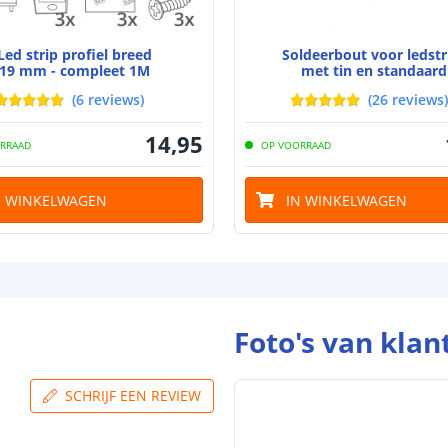
Led strip profiel breed
Soldeerbout voor ledstr
19 mm - compleet 1M
met tin en standaard
(
6
reviews
)
(
26
reviews
)
14
,
95
RRAAD
OP VOORRAAD
N WINKELWAGEN
IN WINKELWAGEN
Foto's van klan
SCHRIJF EEN REVIEW