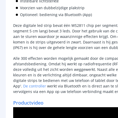
Instelbare lichtsterkte
Voorzien van dubbelzijdige plakstrip
Optioneel: bediening via Bluetooth (App)
Deze digitale led strip bevat één WS2811 chip per segment.
segment 5 cm lang) bevat 3 leds. Door het gebruik van de 
aan te sturen waardoor je waanzinnige effecten krijgt. Om d
komen is de strips uitgevoerd in zwart. Daarnaast is hij ge
(IP67) en is hij over de gehele lengte voorzien van een dubb
Alle 300 effecten worden mogelijk gemaakt door de compact
afstandsbediening. Omdat hij werkt op radiofrequentie (RF) 
deze volledig uit het zicht worden weggewerkt. Naast alle e
kleuren en is de verlichting altijd dimbaar, ongeacht welke
digitale strips te bedienen met uw telefoon of tablet door 
App'.
De controller
werkt via Bluetooth en is direct aan te 
vervolgens via een App op uw telefoon verbinding maakt en
Productvideo