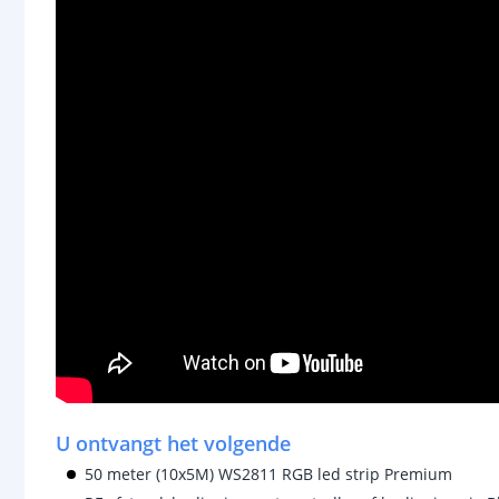
U ontvangt het volgende
50 meter (10x5M) WS2811 RGB led strip Premium