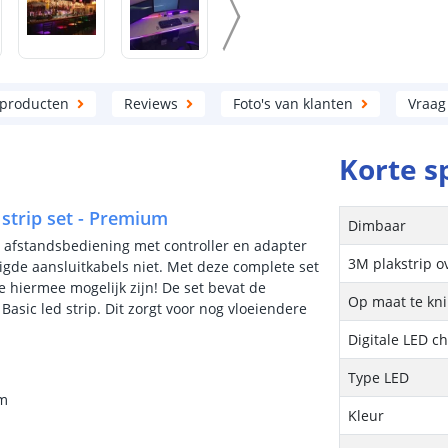
 producten
Reviews
Foto's van klanten
Vraag
Korte s
strip set - Premium
Dimbaar
 afstandsbediening met controller en adapter
3M plakstrip o
igde aansluitkabels niet. Met deze complete set
e hiermee mogelijk zijn! De set bevat de
Op maat te kn
Basic led strip. Dit zorgt voor nog vloeiendere
Digitale LED c
Type LED
um
Kleur