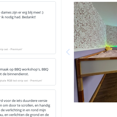
ames zijn er erg blij mee! :)
 ik nodig had. Bedankt!
rip set - Premium
'
est maak op BBQ workshop's, BBQ
t de binnendienst.
itale RGB led strip set - Premium
'
rd voor de iets duurdere versie
n om door te scrollen, en handig
de verlichting in en rond mijn
au, en verlichten de grond en de