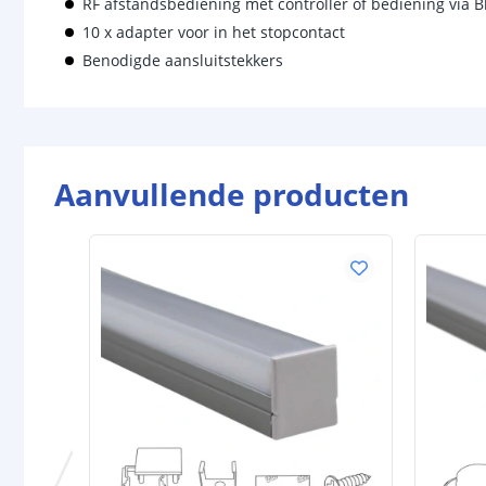
RF afstandsbediening met controller of bediening via B
10 x adapter voor in het stopcontact
Benodigde aansluitstekkers
Aanvullende producten