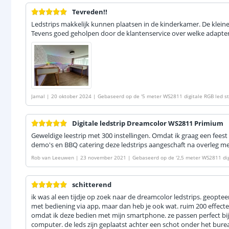
Tevreden!!
Ledstrips makkelijk kunnen plaatsen in de kinderkamer. De kleine d
Tevens goed geholpen door de klantenservice over welke adapter
Jamal
|
20 oktober 2024
|
Gebaseerd op de
'
5 meter WS2811 digitale RGB led st
Digitale ledstrip Dreamcolor WS2811 Primium
Geweldige leestrip met 300 instellingen. Omdat ik graag een fe
demo's en BBQ catering deze ledstrips aangeschaft na overleg me
Rob van Leeuwen
|
23 november 2021
|
Gebaseerd op de
'
2,5 meter WS2811 dig
schitterend
ik was al een tijdje op zoek naar de dreamcolor ledstrips. geoptee
met bediening via app, maar dan heb je ook wat. ruim 200 effecte
omdat ik deze bedien met mijn smartphone. ze passen perfect bij 
computer. de leds zijn geplaatst achter een schot onder het bure