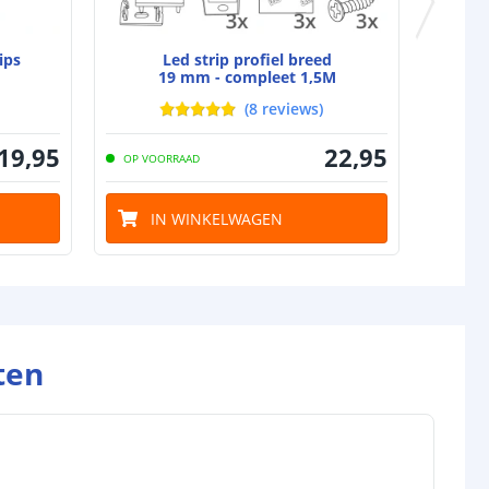
ips
Led strip profiel breed
19 mm - compleet 1,5M
(
8
reviews
)
19
,
95
22
,
95
OP VOORRAAD
IN WINKELWAGEN
ten