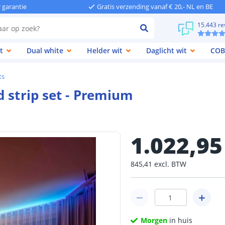
r garantie
Gratis verzending vanaf € 20,- NL en BE
15.443 re
t
Dual white
Helder wit
Daglicht wit
COB
ts
 strip set - Premium
1.022
,
95
845
,
41
excl.
BTW
Morgen
in huis