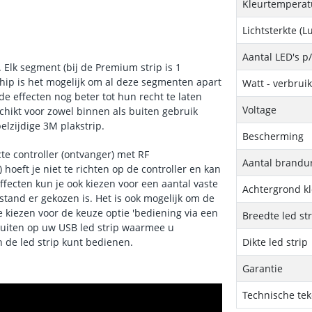
Kleurtemperatu
Lichtsterkte (
Aantal LED's p
 Elk segment (bij de Premium strip is 1
chip is het mogelijk om al deze segmenten apart
Watt - verbrui
e effecten nog beter tot hun recht te laten
Voltage
schikt voor zowel binnen als buiten gebruik
elzijdige 3M plakstrip.
Bescherming
e controller (ontvanger) met RF
Aantal brandu
hoeft je niet te richten op de controller en kan
ffecten kun je ook kiezen voor een aantal vaste
Achtergrond kl
 stand er gekozen is. Het is ook mogelijk om de
te kiezen voor de keuze optie 'bediening via een
Breedte led st
sluiten op uw USB led strip waarmee u
 de led strip kunt bedienen.
Dikte led strip
Garantie
Technische te