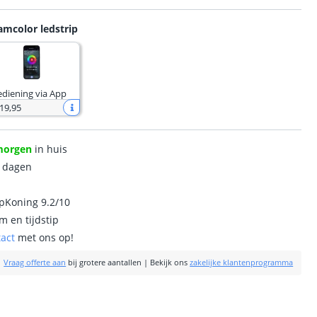
amcolor ledstrip
ediening via App
 19
,
95
morgen
in huis
0 dagen
ipKoning 9.2/10
m en tijdstip
tact
met ons op!
|
Vraag offerte aan
bij grotere aantallen
|
Bekijk ons
zakelijke klantenprogramma