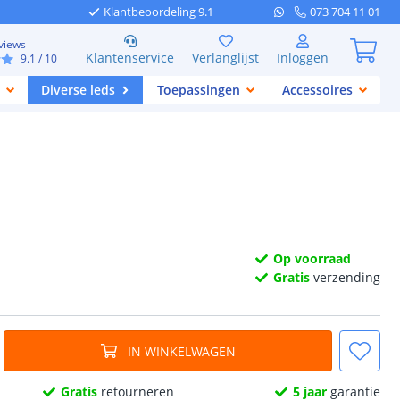
Klantbeoordeling 9.1
073 704 11 01
views
Klantenservice
Verlanglijst
Inloggen
9.1
/ 10
Diverse leds
Toepassingen
Accessoires
Op voorraad
Gratis
verzending
IN WINKELWAGEN
Gratis
retourneren
5 jaar
garantie