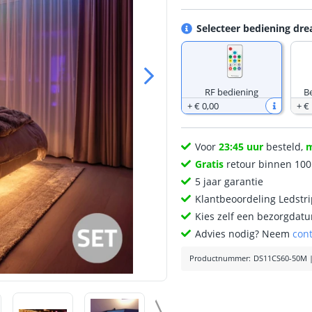
Selecteer bediening dre
RF bediening
B
+
€ 0
,
00
+
€
Voor
23:45 uur
besteld,
Gratis
retour binnen 10
5 jaar garantie
Klantbeoordeling Ledstr
Kies zelf een bezorgdatu
Advies nodig? Neem
con
Productnummer
:
DS11CS60-50M