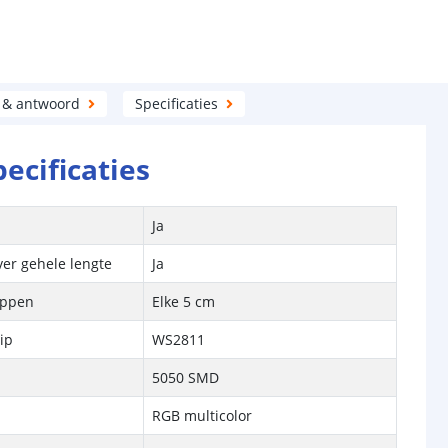
 & antwoord
Specificaties
pecificaties
Ja
ver gehele lengte
Ja
ippen
Elke 5 cm
hip
WS2811
5050 SMD
RGB multicolor