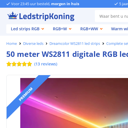
Voor 23:45 uur besteld,
morgen in huis
5 jaa
Led strips RGB
RGB+W
RGB+WW
Warm wi
Home
Diverse leds
Dreamcolor WS2811 led strips
Complete se
50 meter WS2811 digitale RGB led
(
13
reviews
)
PREMIUM