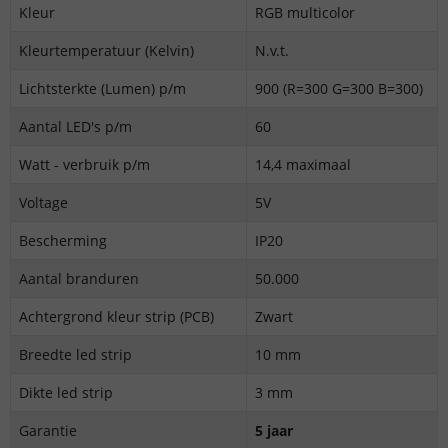
Kleur
RGB multicolor
Kleurtemperatuur (Kelvin)
N.v.t.
Lichtsterkte (Lumen) p/m
900 (R=300 G=300 B=300)
Aantal LED's p/m
60
Watt - verbruik p/m
14,4 maximaal
Voltage
5V
Bescherming
IP20
Aantal branduren
50.000
Achtergrond kleur strip (PCB)
Zwart
Breedte led strip
10 mm
Dikte led strip
3 mm
Garantie
5 jaar