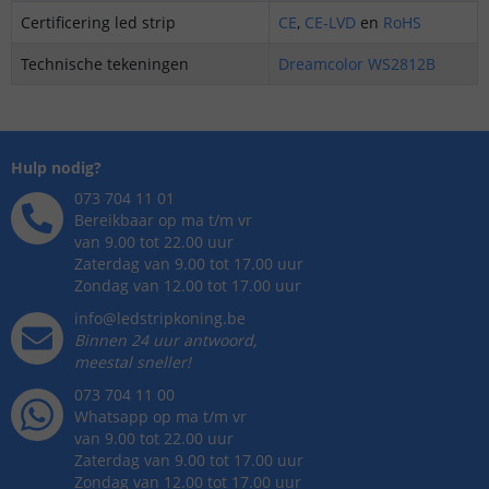
Certificering led strip
CE
,
CE-LVD
en
RoHS
Technische tekeningen
Dreamcolor WS2812B
Hulp nodig?
073 704 11 01
Bereikbaar op ma t/m vr
van 9.00 tot 22.00 uur
Zaterdag van 9.00 tot 17.00 uur
Zondag van 12.00 tot 17.00 uur
info@ledstripkoning.be
Binnen 24 uur antwoord,
meestal sneller!
073 704 11 00
Whatsapp op ma t/m vr
van 9.00 tot 22.00 uur
Zaterdag van 9.00 tot 17.00 uur
Zondag van 12.00 tot 17.00 uur