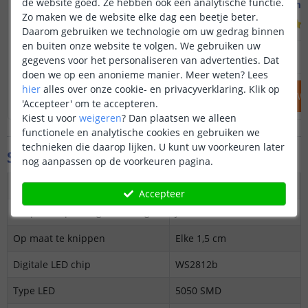
de website goed. Ze hebben ook een analytische functie.
Premium - losse strip
Premium - 
Zo maken we de website elke dag een beetje beter.
(
21
reviews
)
Daarom gebruiken we technologie om uw gedrag binnen
en buiten onze website te volgen. We gebruiken uw
20
,
95
OP VOORRAAD
OP VOORRAAD
gegevens voor het personaliseren van advertenties. Dat
doen we op een anonieme manier.
Meer weten?
Lees
hier
alles over onze cookie- en privacyverklaring. Klik op
IN WINKELWAGEN
IN WINKELW
'Accepteer' om te accepteren.
Kiest u voor
weigeren
?
Dan plaatsen we alleen
functionele en analytische cookies en gebruiken we
technieken die daarop lijken. U kunt uw voorkeuren later
Specificaties
nog aanpassen op de voorkeuren pagina.
Dimbaar
Ja
Accepteer
3M plakstrip over gehele lengte
Ja
Op maat te knippen
Elke 1,5 cm
Digitale LED chip
WS2812b
Type LED
5050 SMD