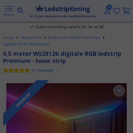
5 jaar garantie
Menu
Al
13
jaar koning in prijs, kwaliteit & service
Gratis verzending vanaf € 20,- NL en BE
Klantbeoordeling 9.1
Home
Diverse leds
Dreamcolor WS2811 led strips
Digitale WS2812b ledstrips
Voor 23:45 uur besteld,
morgen in huis
0,5 meter WS2812b digitale RGB ledstrip
Premium - losse strip
(
1
reviews
)
PREMIUM