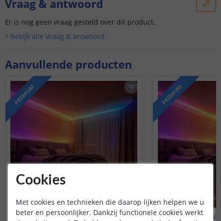
Vraag & antwoord
Er is nog geen vraag gesteld over dit product.
Bekijk alle
Vraag & antwoord
Aanvullende producten
PREMIUM
PREMIUM
Cookies
Met cookies en technieken die daarop lijken helpen we u
beter en persoonlijker. Dankzij functionele cookies werkt
1 meter WS2812b led strip
2 meter WS28