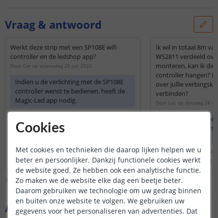
Vraag & antwoord
Werkt deze strip met een SP108E wifi
Ik wil in totaal 8m v
controller en de ledshop app?
WS2811 verdeeld over
monteren, kan ik die
Door
Cor
op
woensdag 20 juli 2022
controller hangen? Kan ik de 4 delen ook
Indien u de verlichting met de SP108E
over jullie verbingsk
controller wenst te bedienen, heeft de
verbinden?
Magic-Led app nodig.
Door
Luc
op
dinsdag 24 n
De strips zijn 12v e
Cookies
per meter, dus 8 me
adapter van 12v - 1
sluiten. Om meerder
Met cookies en technieken die daarop lijken helpen we u
Bekijk
hele
antwoord
Bekijk
hele
antwoo
controller aan te sl
beter en persoonlijker. Dankzij functionele cookies werkt
Door
Louise
op
donderdag 21 juli 2022
Door
Siem
op
woensdag 2
kunnen maken van
de website goed. Ze hebben ook een analytische functie.
Zo maken we de website elke dag een beetje beter.
Bekijk alle
Vraag & antwoord
Daarom gebruiken we technologie om uw gedrag binnen
en buiten onze website te volgen. We gebruiken uw
Aanvullende producten
gegevens voor het personaliseren van advertenties. Dat