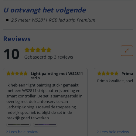
U ontvangt het volgende
2,5 meter WS2811 RGB led strip Premium
Reviews
10
Gebaseerd op
3
reviews
Light painting met WS2811
Prima k
strip
Prima kwaliteit, snelle
Ik heb een "light painting stick" gemaakt
met een WS2811 strip, batterijvoeding en
smart controller. De set is samengesteld in
overleg met de klantenservice van
LedStripKoning. Hoewel de toepassing
redelijk specifiek is, blijkt de set in de
praktijk goed te werken.
Lees hele review
Lees hele review