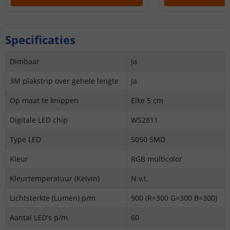
Specificaties
Dimbaar
Ja
3M plakstrip over gehele lengte
Ja
Op maat te knippen
Elke 5 cm
Digitale LED chip
WS2811
Type LED
5050 SMD
Kleur
RGB multicolor
Kleurtemperatuur (Kelvin)
N.v.t.
Lichtsterkte (Lumen) p/m
900 (R=300 G=300 B=300)
Aantal LED's p/m
60