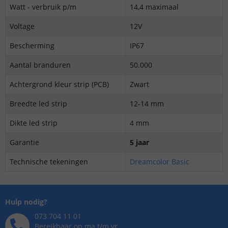
Watt - verbruik p/m
14,4 maximaal
Voltage
12V
Bescherming
IP67
Aantal branduren
50.000
Achtergrond kleur strip (PCB)
Zwart
Breedte led strip
12-14 mm
Dikte led strip
4 mm
Garantie
5 jaar
Technische tekeningen
Dreamcolor Basic
Hulp nodig?
073 704 11 01
Bereikbaar op ma t/m vr