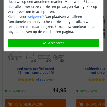
doen we op een anonieme manier.
Meer weten?
Lees
hier
alles over onze cookie- en privacyverklaring. Klik op
'Accepteer' om te accepteren.
Kiest u voor
weigeren
?
Dan plaatsen we alleen
functionele en analytische cookies en gebruiken we
technieken die daarop lijken. U kunt uw voorkeuren later
nog aanpassen op de voorkeuren pagina.
Accepteer
Led strip profiel breed
Soldeerbout v
19 mm - compleet 1M
met tin en
(
6
reviews
)
14
,
95
OP VOORRAAD
OP VOORRAAD
IN WINKELWAGEN
IN WINKELW