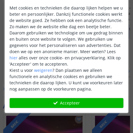
Met cookies en technieken die daarop lijken helpen we u
Ik heb 10 led strip besteld ik heb 2x 5meter
Is er een beperking o
gekregen met 1x sp105e controller.
de controller kan aan
beter en persoonlijker. Dankzij functionele cookies werkt
Kan ik deze parallel over de controller
Door
Robbe
op
woensdag 
de website goed. Ze hebben ook een analytische functie.
zetten. Of moet deze in serie staan. De ene
Zo maken we de website elke dag een beetje beter.
De controller kan t
5 meter knippert af en toe. De ander werkt
Daarom gebruiken we technologie om uw gedrag binnen
aansturen.
goed. En nu?
en buiten onze website te volgen. We gebruiken uw
Door
Adi
op
zondag 3 november 2024
gegevens voor het personaliseren van advertenties. Dat
doen we op een anonieme manier.
Meer weten?
Lees
Elke 5 meter strip dient apart gevoed te
worden. Op de controller kan tot 20
hier
alles over onze cookie- en privacyverklaring. Klik op
meter serieel aangesloten worden.
'Accepteer' om te accepteren.
Kiest u voor
weigeren
?
Dan plaatsen we alleen
Bekijk
hele
antwoord
Bekijk
hele
antwoo
functionele en analytische cookies en gebruiken we
Door
Edwin
op
zondag 3 november 2024
Door
Sharona
op
donderda
technieken die daarop lijken. U kunt uw voorkeuren later
nog aanpassen op de voorkeuren pagina.
Bekijk alle
Vraag & antwoord
Accepteer
Aanvullende producten
BASIC
BASIC