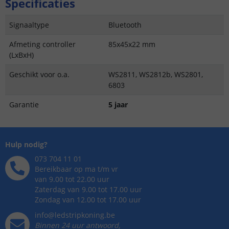
Specificaties
Signaaltype
Bluetooth
Afmeting controller
85x45x22 mm
(LxBxH)
Geschikt voor o.a.
WS2811, WS2812b, WS2801,
6803
Garantie
5 jaar
Hulp nodig?
073 704 11 01
Bereikbaar op ma t/m vr
van 9.00 tot 22.00 uur
Zaterdag van 9.00 tot 17.00 uur
Zondag van 12.00 tot 17.00 uur
info@ledstripkoning.be
Binnen 24 uur antwoord,