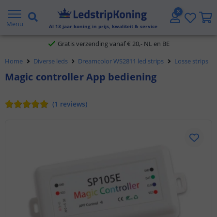
5 jaar garantie
Menu
Al
13
jaar koning in prijs, kwaliteit & service
Gratis verzending vanaf € 20,- NL en BE
Home
Diverse leds
Dreamcolor WS2811 led strips
Losse strips
Klantbeoordeling 9.1
Magic controller App bediening
Voor 23:45 uur besteld,
morgen in huis
(
1
reviews
)