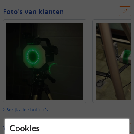
Foto's van klanten
Bekijk alle
klantfoto’s
Vraag & antwoord
Cookies