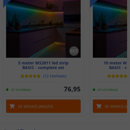
5 meter WS2811 led strip
10 meter WS2
BASIC - complete set
BASIC - co
(
12
reviews
)
76
,
95
OP VOORRAAD
OP VOORRAAD
IN WINKELWAGEN
IN WINKELW