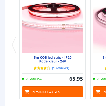
5m COB led strip - IP20
5m
Rode kleur - 24V
(
1
reviews
)
65
,
95
OP VOORRAAD
OP VOO
IN WINKELWAGEN
I