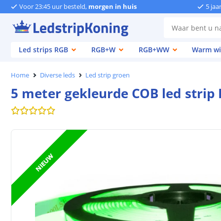
Voor 23:45 uur besteld,
morgen in huis
5 jaa
Led strips RGB
RGB+W
RGB+WW
Warm wi
Home
Diverse leds
Led strip groen
5 meter gekleurde COB led strip 
NIEUW