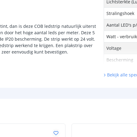
Lichtsterkte (
Stralingshoek
Aantal LED's p
nt, dan is deze COB ledstrip natuurlijk uiterst
ijn door het hoge aantal leds per meter. Deze 5
Watt - verbrui
e IP20 bescherming. De strip werkt op 24 volt.
dstrip werkend te krijgen. Een plakstrip over
Voltage
p zeer eenvoudig kunt bevestigen.
Bescherming
Materiaal wate
Bekijk alle spec
bescherming (I
Aantal brandu
Achtergrondkle
Breedte led st
Dikte led strip
Garantie