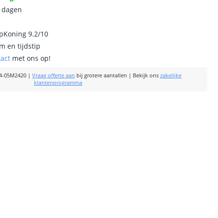
0 dagen
ipKoning 9.2/10
m en tijdstip
tact
met ons op!
4-05M2420
|
Vraag offerte aan
bij grotere aantallen
|
Bekijk ons
zakelijke
klantenprogramma