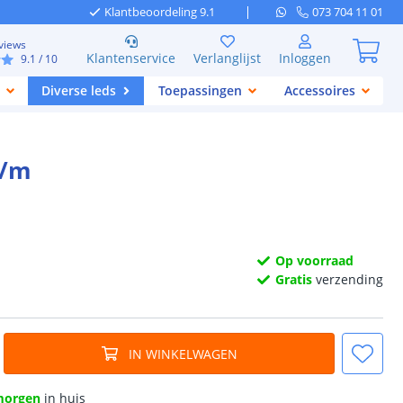
Klantbeoordeling 9.1
073 704 11 01
views
Klantenservice
Verlanglijst
Inloggen
9.1
/ 10
Diverse leds
Toepassingen
Accessoires
p/m
Op voorraad
Gratis
verzending
IN WINKELWAGEN
morgen
in huis