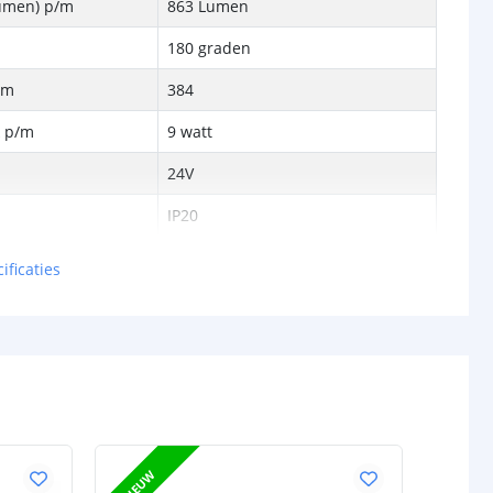
Lumen) p/m
863 Lumen
180 graden
/m
384
k p/m
9 watt
24V
IP20
rdichte
-
ificaties
P65/67)
ren
50.000
ur strip (PCB)
Wit
rip
8 mm
3 mm
NIEUW
5 jaar