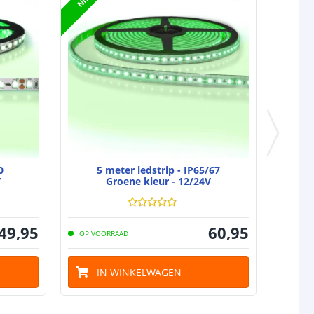
CE
,
RoHS
keningen
IP20
0
5 meter ledstrip - IP65/67
V
Groene kleur - 12/24V
49
,
95
60
,
95
OP VOORRAAD
IN WINKELWAGEN