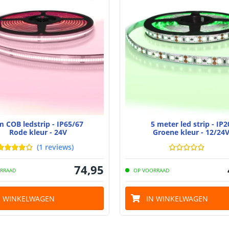
Certificering
Technische te
 COB ledstrip - IP65/67
5 meter led strip - IP2
Rode kleur - 24V
Groene kleur - 12/24
(
1
reviews
)
74
,
95
RRAAD
OP VOORRAAD
N WINKELWAGEN
IN WINKELWAGEN