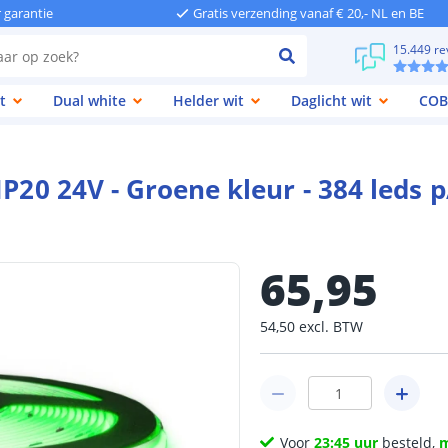
r garantie
Gratis verzending vanaf € 20,- NL en BE
15.449 re
t
Dual white
Helder wit
Daglicht wit
COB
IP20 24V - Groene kleur - 384 leds 
65
,
95
54
,
50
excl.
BTW
Voor
23:45 uur
besteld,