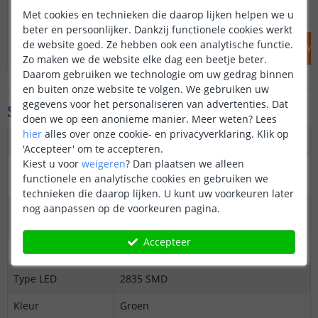
49
,
95
OP VOORRAAD
OP VOORRAAD
Met cookies en technieken die daarop lijken helpen we u
beter en persoonlijker. Dankzij functionele cookies werkt
de website goed. Ze hebben ook een analytische functie.
IN WINKELWAGEN
IN WINKELW
Zo maken we de website elke dag een beetje beter.
Daarom gebruiken we technologie om uw gedrag binnen
en buiten onze website te volgen. We gebruiken uw
gegevens voor het personaliseren van advertenties. Dat
Specificaties
doen we op een anonieme manier.
Meer weten?
Lees
hier
alles over onze cookie- en privacyverklaring. Klik op
Dimbaar
Ja
'Accepteer' om te accepteren.
Kiest u voor
weigeren
?
Dan plaatsen we alleen
3M plakstrip over
Ja
functionele en analytische cookies en gebruiken we
gehele lengte
technieken die daarop lijken. U kunt uw voorkeuren later
nog aanpassen op de voorkeuren pagina.
Op maat te
12V: Elke 2,5 cm
knippen
24V: Elke 5 cm
Accepteer
Datasheet
Download
Type LED
2835 SMD
Kleur
Groen