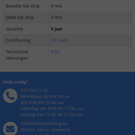
Breedte led strip
8 mm
Dikte led strip
3 mm
Garantie
5 jaar
Certificering
CE
,
RoHS
Technische
IP20
tekeningen
Hulp nodig?
073 704 11 01
Bereikbaar op ma t/m vr
van 9.00 tot 22.00 uur
Zaterdag van 9.00 tot 17.00 uur
Zondag van 12.00 tot 17.00 uur
info@ledstripkoning.be
Binnen 24 uur antwoord,