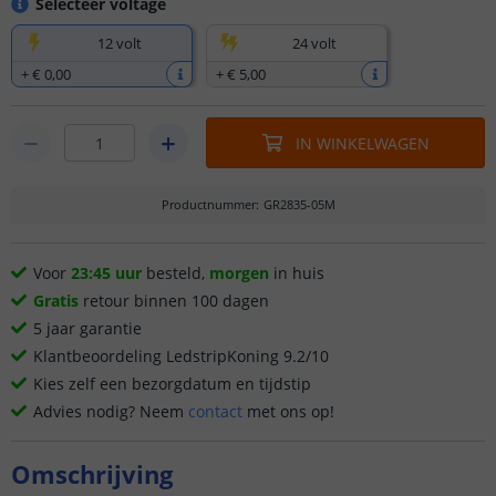
Selecteer voltage
12 volt
24 volt
+
€ 0
,
00
+
€ 5
,
00
IN WINKELWAGEN
Productnummer
:
GR2835-05M
Voor
23:45 uur
besteld,
morgen
in huis
Gratis
retour binnen 100 dagen
5 jaar garantie
Klantbeoordeling LedstripKoning 9.2/10
Kies zelf een bezorgdatum en tijdstip
Advies nodig? Neem
contact
met ons op!
Omschrijving