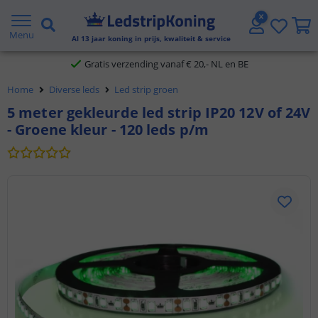
5 jaar garantie
Menu
Al
13
jaar koning in prijs, kwaliteit & service
Gratis verzending vanaf € 20,- NL en BE
Home
Diverse leds
Led strip groen
Klantbeoordeling 9.1
5 meter gekleurde led strip IP20 12V of 24V
- Groene kleur - 120 leds p/m
Voor 23:45 uur besteld,
morgen in huis