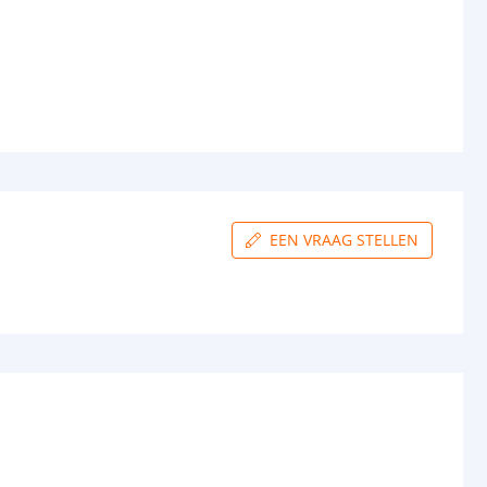
en p/m
14W
tt
80 lm
0.23W
24V
schappen
EEN VRAAG STELLEN
IP65
ur strip (PCB)
Wit
IP65: 3M VHB
rip
IP65: 12 mm
IP65: 6 mm
gin
4-pins stekker type vrouw+man