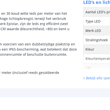
LED's en lic
Aantal LED's p
 en 30 koud witte leds per meter van het
oge lichtopbrengst, terwijl het verbruik
Type LED
rk Epistar, zijn de leds erg efficiënt (veel
 CRI waarde (kleurechtheid, >80) en bent u
Merk LED
Stralingshoek
jn voorzien van een dubbelzijdige plakstrip en
an een IP65-bescherming, wat betekent dat deze
Kleur
 binnenruimte of beschutte buitenruimte.
Kleurtemperatu
CRI
 meter (inclusief reeds gesoldeerde
Aantal brandu
Bekijk alle spec
Technische s
Lichtsterkte (