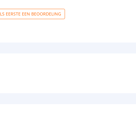
Watt - vermog
ALS EERSTE EEN BEOORDELING
Lumen per Wa
Watt per LED
Voltage (DC)
Strip eigen
Bescherming
Achtergrondkle
Plakstrip
Breedte led st
Dikte led strip
Aansluiting be