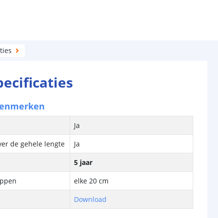
ties
pecificaties
kenmerken
Ja
ver de gehele lengte
Ja
5 jaar
ippen
elke 20 cm
Download