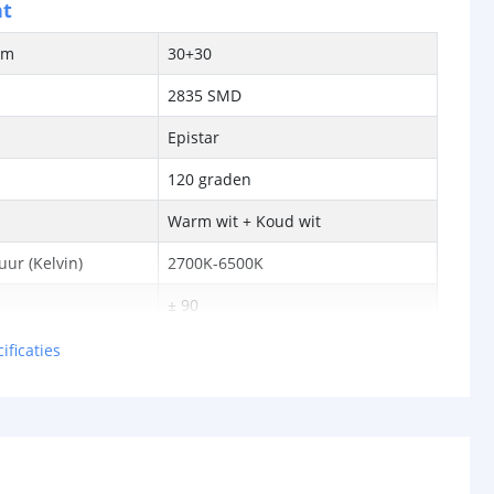
ht
/m
30+30
2835 SMD
Epistar
120 graden
Warm wit + Koud wit
ur (Kelvin)
2700K-6500K
± 90
ren
50.000
ificaties
pecificaties
lumen) p/m
1081lm
WW: 510
KW: 618