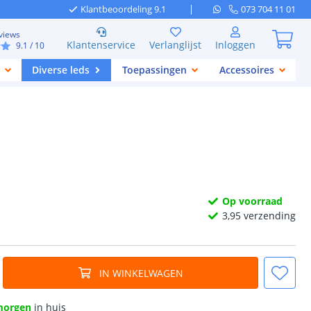
Klantbeoordeling 9.1
073 704 11 01
views
Klantenservice
Verlanglijst
Inloggen
9.1
/ 10
Diverse leds
Toepassingen
Accessoires
Op voorraad
3,
95
verzending
IN WINKELWAGEN
morgen
in huis