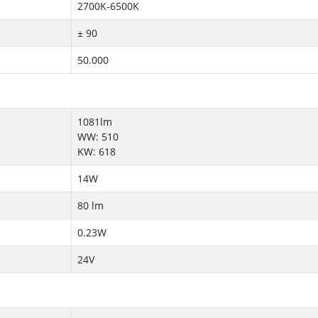
2700K-6500K
± 90
50.000
1081lm
WW: 510
KW: 618
14W
80 lm
0.23W
24V