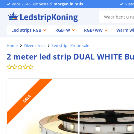
Voor 23:45 uur besteld,
morgen in huis
5 jaa
Led strips RGB
RGB+W
RGB+WW
Warm wi
Home
Diverse leds
Led strip - Kroon sale
2 meter led strip DUAL WHITE Bu
SALE