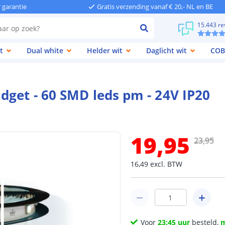
r garantie
Gratis verzending vanaf € 20,- NL en BE
15.443 re
t
Dual white
Helder wit
Daglicht wit
COB
dget - 60 SMD leds pm - 24V IP20
19
,
95
23
,
95
16
,
49
excl.
BTW
Voor
23:45 uur
besteld,