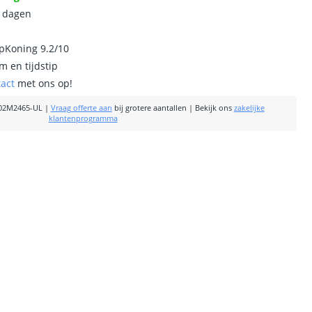
0 dagen
ipKoning 9.2/10
m en tijdstip
tact
met ons op!
02M2465-UL
|
Vraag offerte aan
bij grotere aantallen
|
Bekijk ons
zakelijke
klantenprogramma