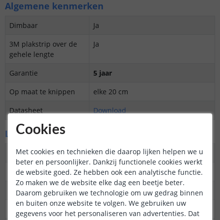
Algemene kenmerken
Dimbaar
Ja
3M plakstrip over de
Ja
gehele lengte
Garantie
5 jaar
Op maat te knippen
elke 20 cm
Datasheet
Download
Cookies
LED's en licht
Met cookies en technieken die daarop lijken helpen we u
Aantal LED's p/m
30+30
beter en persoonlijker. Dankzij functionele cookies werkt
Type LED
2835 SMD
de website goed. Ze hebben ook een analytische functie.
Zo maken we de website elke dag een beetje beter.
Merk LED
Epistar
Daarom gebruiken we technologie om uw gedrag binnen
en buiten onze website te volgen. We gebruiken uw
Stralingshoek
120 graden
gegevens voor het personaliseren van advertenties. Dat