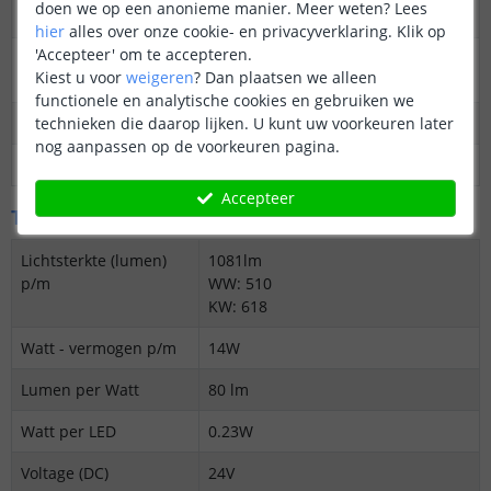
doen we op een anonieme manier.
Meer weten?
Lees
Kleur
Warm wit + Koud wit
hier
alles over onze cookie- en privacyverklaring. Klik op
'Accepteer' om te accepteren.
Kleurtemperatuur
2700K-6500K
Kiest u voor
weigeren
?
Dan plaatsen we alleen
(Kelvin)
functionele en analytische cookies en gebruiken we
CRI
technieken die daarop lijken. U kunt uw voorkeuren later
± 90
nog aanpassen op de voorkeuren pagina.
Aantal branduren
50.000
Accepteer
Technische specificaties
Lichtsterkte (lumen)
1081lm
p/m
WW: 510
KW: 618
Watt - vermogen p/m
14W
Lumen per Watt
80 lm
Watt per LED
0.23W
Voltage (DC)
24V