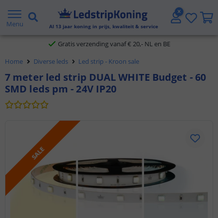
5 jaar garantie
Menu
Al
13
jaar koning in prijs, kwaliteit & service
Gratis verzending vanaf € 20,- NL en BE
Home
Diverse leds
Led strip - Kroon sale
Klantbeoordeling 9.1
7 meter led strip DUAL WHITE Budget - 60
SMD leds pm - 24V IP20
Voor 23:45 uur besteld,
morgen in huis
SALE