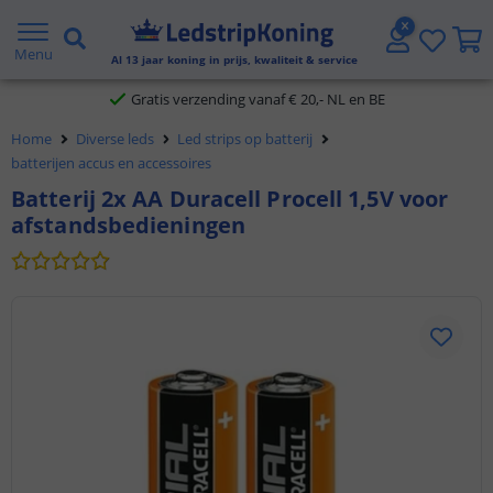
5 jaar garantie
Menu
Al
13
jaar koning in prijs, kwaliteit & service
Gratis verzending vanaf € 20,- NL en BE
Home
Diverse leds
Led strips op batterij
Klantbeoordeling 9.1
batterijen accus en accessoires
Batterij 2x AA Duracell Procell 1,5V voor
Voor 23:45 uur besteld,
morgen in huis
afstandsbedieningen