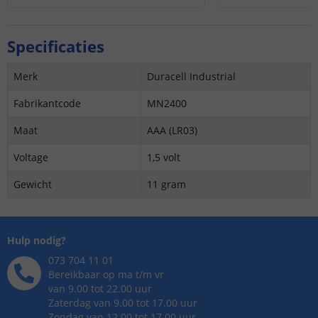
Specificaties
Merk
Duracell Industrial
Fabrikantcode
MN2400
Maat
AAA (LR03)
Voltage
1,5 volt
Gewicht
11 gram
Hulp nodig?
073 704 11 01
Bereikbaar op ma t/m vr
van 9.00 tot 22.00 uur
Zaterdag van 9.00 tot 17.00 uur
Zondag van 12.00 tot 17.00 uur