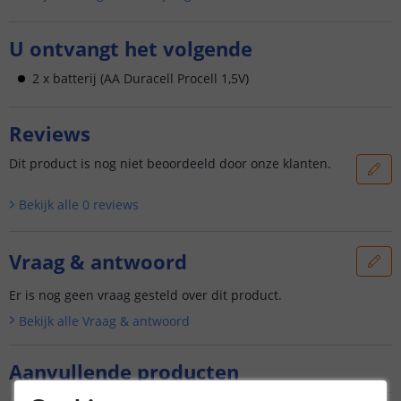
U ontvangt het volgende
2 x batterij (AA Duracell Procell 1,5V)
Reviews
Dit product is nog niet beoordeeld door onze klanten.
Bekijk alle
0
reviews
Vraag & antwoord
Er is nog geen vraag gesteld over dit product.
Bekijk alle
Vraag & antwoord
Aanvullende producten