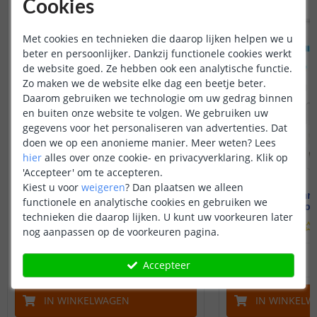
Cookies
Met cookies en technieken die daarop lijken helpen we u
beter en persoonlijker. Dankzij functionele cookies werkt
de website goed. Ze hebben ook een analytische functie.
Zo maken we de website elke dag een beetje beter.
Daarom gebruiken we technologie om uw gedrag binnen
en buiten onze website te volgen. We gebruiken uw
gegevens voor het personaliseren van advertenties. Dat
doen we op een anonieme manier.
Meer weten?
Lees
hier
alles over onze cookie- en privacyverklaring. Klik op
'Accepteer' om te accepteren.
Kiest u voor
weigeren
?
Dan plaatsen we alleen
Luxe touch RF 1-zone
Touch pane
functionele en analytische cookies en gebruiken we
afstandsbediening RGBW
Draadloo
technieken die daarop lijken. U kunt uw voorkeuren later
(
3
reviews
)
nog aanpassen op de voorkeuren pagina.
27
,
95
OP VOORRAAD
OP VOORRAAD
Accepteer
IN WINKELWAGEN
IN WINKELW