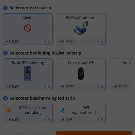
Selecteer extra accu
Geen
96W Lithium-ion
+
€ 0
,
00
+
€ 74
,
95
Selecteer bediening RGBW ledstrip
Basic IR bediening
Luxe touch RF
Multi-z
+
€ 0
,
00
+
€ 17
,
50
+
€ 22
,
50
Selecteer bescherming led strip
IP20: veilig voor
IP65:
aanraking
spatwaterdicht
+
€ 0
,
00
+
€ 1
,
95