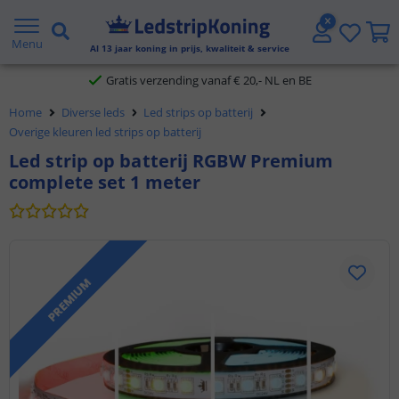
5 jaar garantie
Menu
Al
13
jaar koning in prijs, kwaliteit & service
Gratis verzending vanaf € 20,- NL en BE
Home
Diverse leds
Led strips op batterij
Klantbeoordeling 9.1
Overige kleuren led strips op batterij
Led strip op batterij RGBW Premium
Voor 23:45 uur besteld,
morgen in huis
complete set 1 meter
PREMIUM