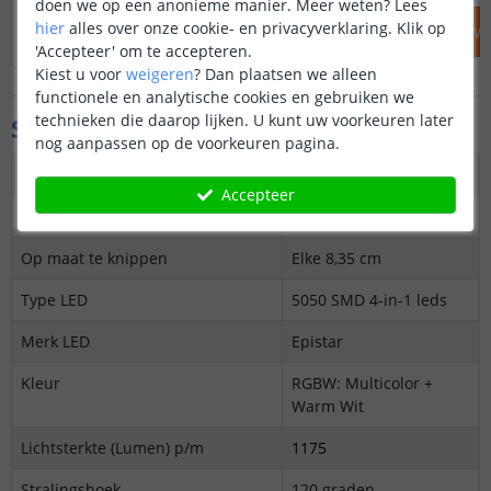
doen we op een anonieme manier.
Meer weten?
Lees
hier
alles over onze cookie- en privacyverklaring. Klik op
IN WINKELWAGEN
IN WINKELW
'Accepteer' om te accepteren.
Kiest u voor
weigeren
?
Dan plaatsen we alleen
functionele en analytische cookies en gebruiken we
technieken die daarop lijken. U kunt uw voorkeuren later
Specificaties
nog aanpassen op de voorkeuren pagina.
Dimbaar
Ja
Accepteer
3M plakstrip over gehele lengte
Ja
Op maat te knippen
Elke 8,35 cm
Type LED
5050 SMD 4-in-1 leds
Merk LED
Epistar
Kleur
RGBW: Multicolor +
Warm Wit
Lichtsterkte (Lumen) p/m
1175
Stralingshoek
120 graden