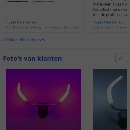
materialen. Ik ga nog wa
het effect met de led
met de profielen is er
Lees hele review
Lees hele review
Stan Maes Product Design
|
8 november
lees meer
...
O. Roosendaal
|
9 august
2024
|
Gebaseerd op de
'
Led strip op bat
seerd op de
'
Led strip op 
terij RGBWW Premium complete set 1 me
Premium complete set 2 
Bekijk alle
5
reviews
ter
'
Foto's van klanten