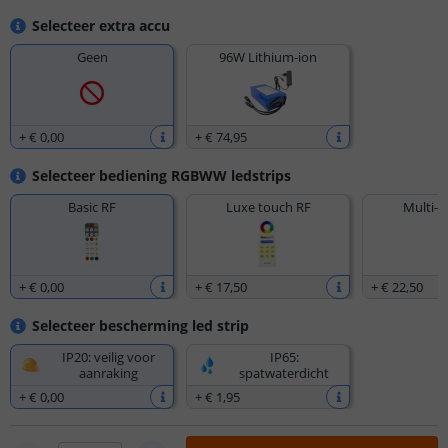
Selecteer extra accu
Geen
96W Lithium-ion
+
€ 0
,
00
+
€ 74
,
95
Selecteer bediening RGBWW ledstrips
Basic RF
Luxe touch RF
Multi-z
+
€ 0
,
00
+
€ 17
,
50
+
€ 22
,
50
Selecteer bescherming led strip
IP20: veilig voor
IP65:
aanraking
spatwaterdicht
+
€ 0
,
00
+
€ 1
,
95