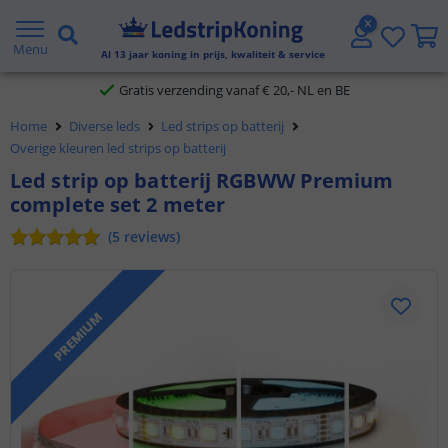
5 jaar garantie
Menu
Al
13
jaar koning in prijs, kwaliteit & service
Gratis verzending vanaf € 20,- NL en BE
Home
Diverse leds
Led strips op batterij
Klantbeoordeling 9.1
Overige kleuren led strips op batterij
Led strip op batterij RGBWW Premium
Voor 23:45 uur besteld,
morgen in huis
complete set 2 meter
(
5
reviews
)
PREMIUM