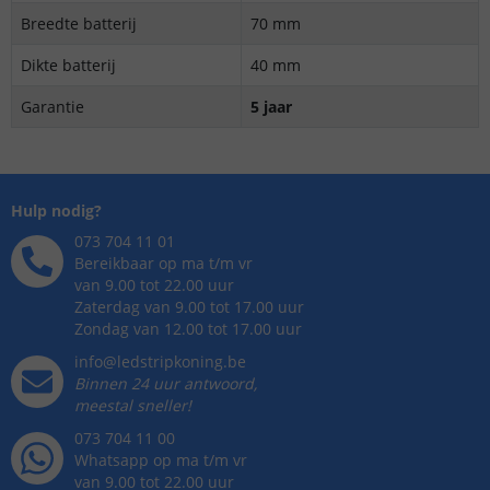
Breedte batterij
70 mm
Dikte batterij
40 mm
Garantie
5 jaar
Hulp nodig?
073 704 11 01
Bereikbaar op ma t/m vr
van 9.00 tot 22.00 uur
Zaterdag van 9.00 tot 17.00 uur
Zondag van 12.00 tot 17.00 uur
info@ledstripkoning.be
Binnen 24 uur antwoord,
meestal sneller!
073 704 11 00
Whatsapp op ma t/m vr
van 9.00 tot 22.00 uur