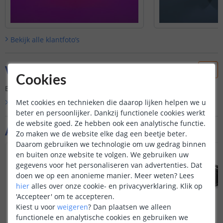
Bekijk alle
klantfoto’s
Vraag & antwoord
Cookies
Er is nog geen vraag gesteld over dit product.
Met cookies en technieken die daarop lijken helpen we u
Bekijk alle
Vraag & antwoord
beter en persoonlijker. Dankzij functionele cookies werkt
de website goed. Ze hebben ook een analytische functie.
Aanvullende producten
Zo maken we de website elke dag een beetje beter.
Daarom gebruiken we technologie om uw gedrag binnen
en buiten onze website te volgen. We gebruiken uw
gegevens voor het personaliseren van advertenties. Dat
doen we op een anonieme manier.
Meer weten?
Lees
hier
alles over onze cookie- en privacyverklaring. Klik op
'Accepteer' om te accepteren.
Kiest u voor
weigeren
?
Dan plaatsen we alleen
functionele en analytische cookies en gebruiken we