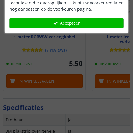
technieken die daarop lijken. U kunt uw voorkeuren later
nog aanpassen op de voorkeuren pagina.
Accepteer
1 meter RGBWW verlengkabel
1 meter ledst
verlen
(
7
reviews
)
5
,
50
OP VOORRAAD
OP VOORRAAD
IN WINKELWAGEN
IN WINKELW
Specificaties
Dimbaar
Ja
3M plakstrip over gehele
Ja