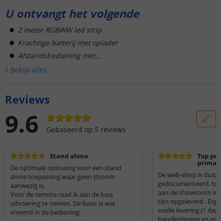
U ontvangt het volgende
2 meter RGBWW led strip
Krachtige batterij met oplader
Afstandsbediening met...
Bekijk alle
s
Reviews
9.6
Gebaseerd op
5
reviews
Stand alone
Top per
prima k
De optimale oplossing voor een stand
De web-shop is duidel
alone toepassing waar geen stroom
gedocumenteerd, toc
aanwezig is.
aan de showroom in 
Voor de remote raad ik aan de luxe
tips opgeleverd . Erg
uitvoering te nemen. De basic is wat
snelle levering (1 dag
vreemd in de bediening.
handleidingen en goe