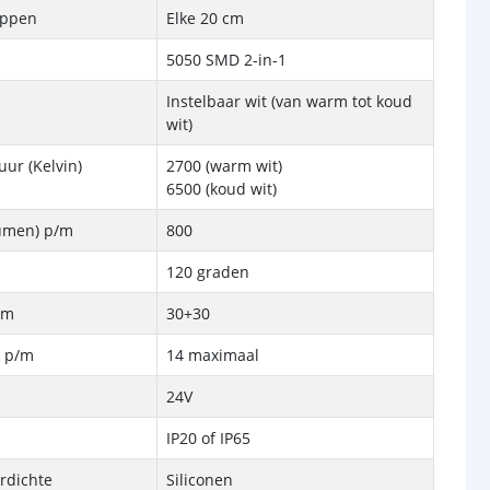
ippen
Elke 20 cm
5050 SMD 2-in-1
Instelbaar wit (van warm tot koud
wit)
ur (Kelvin)
2700 (warm wit)
6500 (koud wit)
Lumen) p/m
800
120 graden
/m
30+30
k p/m
14 maximaal
24V
IP20 of IP65
rdichte
Siliconen