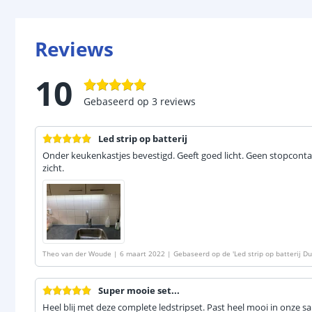
Reviews
10
Gebaseerd op
3
reviews
Led strip op batterij
Onder keukenkastjes bevestigd. Geeft goed licht. Geen stopconta
zicht.
Theo van der Woude
|
6 maart 2022
|
Gebaseerd op de
'
Led strip op batterij D
Super mooie set...
Heel blij met deze complete ledstripset. Past heel mooi in onze sa