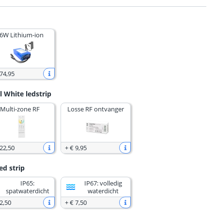
6W Lithium-ion
 74
,
95
l White ledstrip
Multi-zone RF
Losse RF ontvanger
 22
,
50
+
€ 9
,
95
ed strip
IP65:
IP67: volledig
spatwaterdicht
waterdicht
2
,
50
+
€ 7
,
50