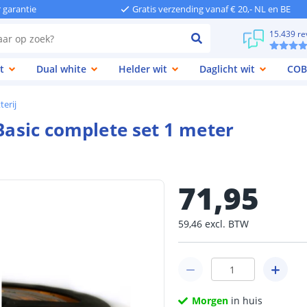
r garantie
Gratis verzending vanaf € 20,- NL en BE
15.439 re
t
Dual white
Helder wit
Daglicht wit
COB
terij
 Basic complete set 1 meter
71
,
95
59
,
46
excl.
BTW
Morgen
in huis