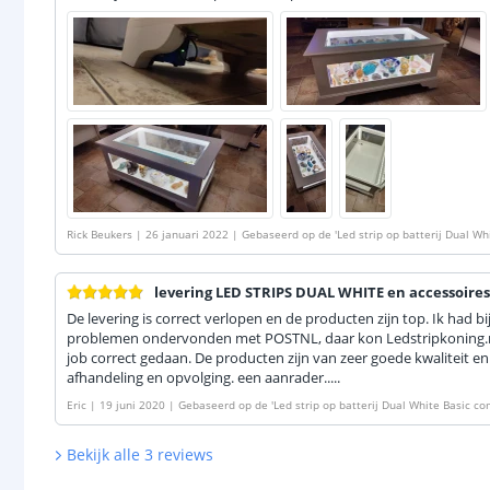
Rick Beukers
|
26 januari 2022
|
Gebaseerd op de
'
Led strip op batterij Dual W
levering LED STRIPS DUAL WHITE en accessoires
De levering is correct verlopen en de producten zijn top. Ik had bi
problemen ondervonden met POSTNL, daar kon Ledstripkoning.nl
job correct gedaan. De producten zijn van zeer goede kwaliteit en d
afhandeling en opvolging. een aanrader.....
Eric
|
19 juni 2020
|
Gebaseerd op de
'
Led strip op batterij Dual White Basic c
Bekijk alle
3
reviews