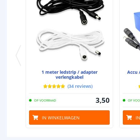
1 meter ledstrip / adapter
Accu /
verlengkabel
(
34
reviews
)
3
,
50
OP VOORRAAD
OP VOO
IN WINKELWAGEN
I