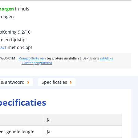
morgen
in huis
0 dagen
ipKoning 9.2/10
m en tijdstip
tact
met ons op!
DW60-01M
|
Vraag offerte aan
bij grotere aantallen
|
Bekijk ons
zakelijke
klantenprogramma
 & antwoord
Specificaties
pecificaties
Ja
ver gehele lengte
Ja