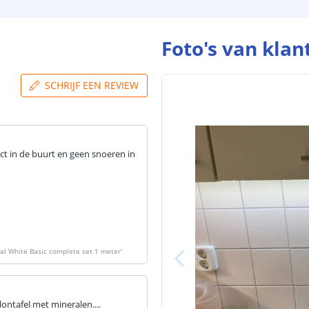
Foto's van klan
SCHRIJF EEN REVIEW
ct in de buurt en geen snoeren in
ual White Basic complete set 1 meter
'
lontafel met mineralen....