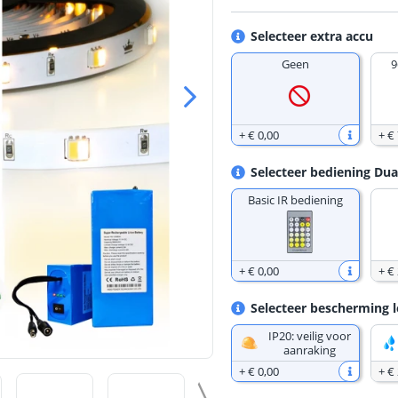
Selecteer extra accu
Geen
9
+
€ 0
,
00
+
€
Selecteer bediening Dua
Basic IR bediening
+
€ 0
,
00
+
€
Selecteer bescherming l
IP20: veilig voor
aanraking
+
€ 0
,
00
+
€ 