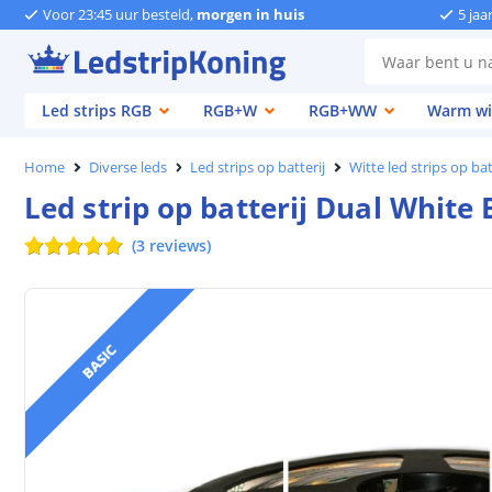
Voor 23:45 uur besteld,
morgen in huis
5 jaa
Led strips RGB
RGB+W
RGB+WW
Warm wi
Home
Diverse leds
Led strips op batterij
Witte led strips op bat
Led strip op batterij Dual White
(
3
reviews
)
BASIC