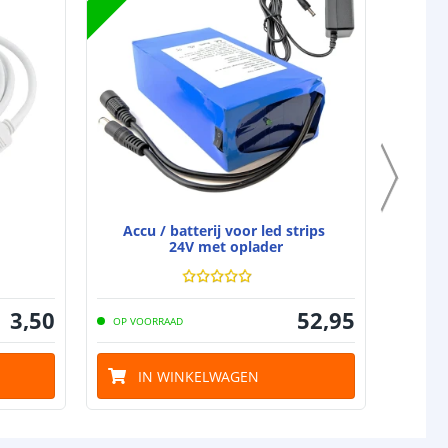
j
70 mm
40 mm
5 jaar
d strip
CE
,
CE-LVD
en
RoHS
Accu / batterij voor led strips
10
24V met oplader
3
,
50
52
,
95
OP VOORRAAD
OP VO
IN WINKELWAGEN
I