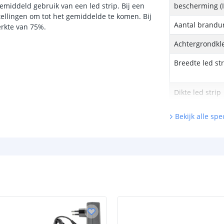
middeld gebruik van een led strip. Bij een
bescherming (I
tellingen om tot het gemiddelde te komen. Bij
Aantal brandu
erkte van 75%.
Achtergrondkle
Breedte led st
Dikte led strip
Bekijk alle spec
Type batterij
Capaciteit
Uitgangsvermo
Output voltag
Aantal laadcycl
Lengte batterij