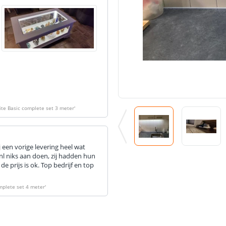
hite Basic complete set 3 meter
'
j een vorige levering heel wat
 niks aan doen, zij hadden hun
e prijs is ok. Top bedrijf en top
omplete set 4 meter
'