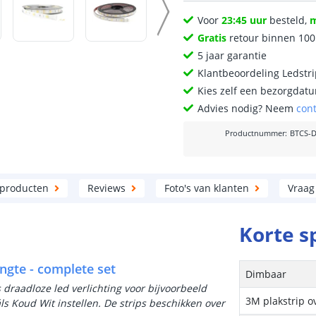
Voor
23:45 uur
besteld,
Gratis
retour binnen 10
5 jaar garantie
Klantbeoordeling Ledstr
Kies zelf een bezorgdatu
Advies nodig? Neem
con
Productnummer
:
BTCS-
 producten
Reviews
Foto's van klanten
Vraag
Korte s
engte - complete set
Dimbaar
s draadloze led verlichting voor bijvoorbeeld
3M plakstrip o
s Koud Wit instellen. De strips beschikken over