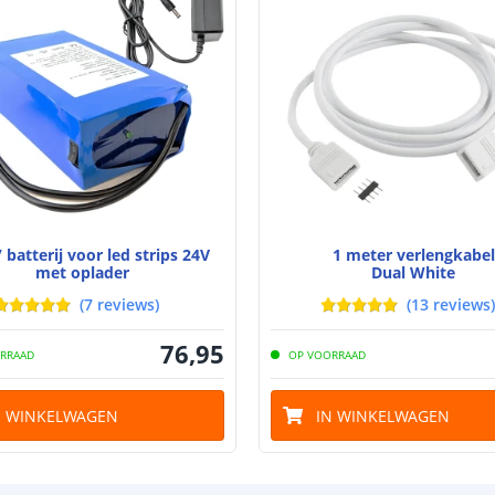
Breedte batteri
Dikte batterij
Garantie
Certificering le
 batterij voor led strips 24V
1 meter verlengkabel
met oplader
Dual White
(
7
reviews
)
(
13
reviews
)
76
,
95
RRAAD
OP VOORRAAD
N WINKELWAGEN
IN WINKELWAGEN