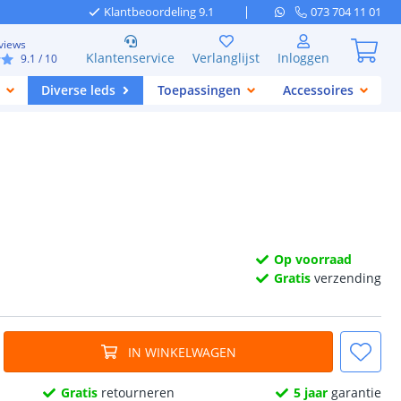
Klantbeoordeling 9.1
073 704 11 01
views
Klantenservice
Verlanglijst
Inloggen
9.1
/ 10
Diverse leds
Toepassingen
Accessoires
Op voorraad
Gratis
verzending
IN WINKELWAGEN
Gratis
retourneren
5 jaar
garantie