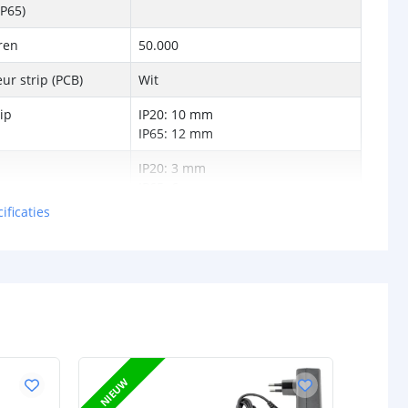
P65)
ren
50.000
ur strip (PCB)
Wit
rip
IP20: 10 mm
IP65: 12 mm
IP20: 3 mm
IP65: 6 mm
ificaties
Lithium-ion
4000mAh
gen (watt)
96W
e
24V
i
500
NIEUW
130 mm