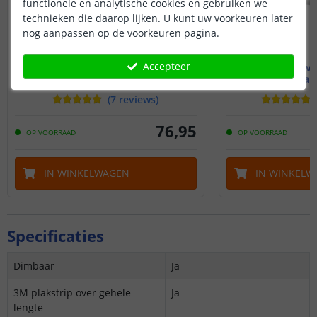
functionele en analytische cookies en gebruiken we
technieken die daarop lijken. U kunt uw voorkeuren later
nog aanpassen op de voorkeuren pagina.
Accepteer
Accu / batterij voor led strips 24V
1 meter ve
met oplader
Dual 
(
7
reviews
)
76
,
95
OP VOORRAAD
OP VOORRAAD
IN WINKELWAGEN
IN WINKELW
Specificaties
Dimbaar
Ja
3M plakstrip over gehele
Ja
lengte