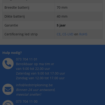
Breedte batterij
70 mm
Dikte batterij
40 mm
Garantie
5 jaar
Certificering led strip
CE
,
CE-LVD
en
RoHS
Hulp nodig?
073 704 11 01
Bereikbaar op ma t/m vr
van 9.00 tot 22.00 uur
Zaterdag van 9.00 tot 17.00 uur
Zondag van 12.00 tot 17.00 uur
info@ledstripkoning.be
Binnen 24 uur antwoord,
meestal sneller!
073 704 11 00