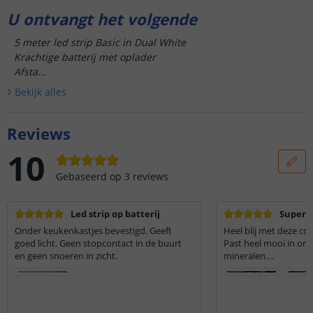
U ontvangt het volgende
5 meter led strip Basic in Dual White
Krachtige batterij met oplader
Afsta...
Bekijk alle
s
Reviews
10
Gebaseerd op
3
reviews
Led strip op batterij
Super m
Onder keukenkastjes bevestigd. Geeft
Heel blij met deze com
goed licht. Geen stopcontact in de buurt
Past heel mooi in onz
en geen snoeren in zicht.
mineralen....