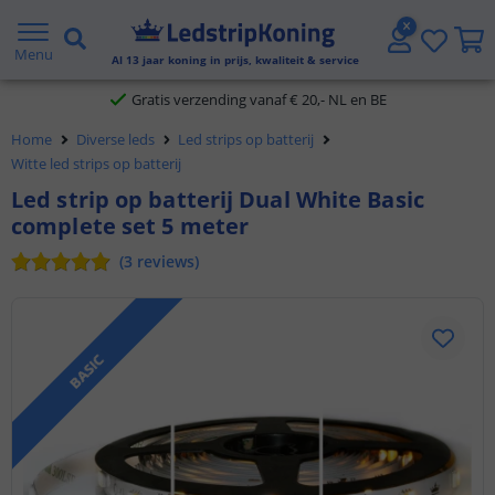
5 jaar garantie
Menu
Al
13
jaar koning in prijs, kwaliteit & service
Gratis verzending vanaf € 20,- NL en BE
Home
Diverse leds
Led strips op batterij
Klantbeoordeling 9.1
Witte led strips op batterij
Voor 23:45 uur besteld,
morgen in huis
Led strip op batterij Dual White Basic
complete set 5 meter
(
3
reviews
)
BASIC