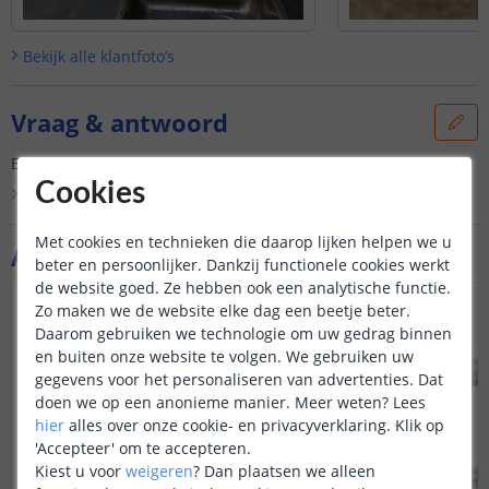
Bekijk alle
klantfoto’s
Vraag & antwoord
Er is nog geen vraag gesteld over dit product.
Cookies
Bekijk alle
Vraag & antwoord
Met cookies en technieken die daarop lijken helpen we u
Aanvullende producten
beter en persoonlijker. Dankzij functionele cookies werkt
de website goed. Ze hebben ook een analytische functie.
Zo maken we de website elke dag een beetje beter.
Daarom gebruiken we technologie om uw gedrag binnen
en buiten onze website te volgen. We gebruiken uw
gegevens voor het personaliseren van advertenties. Dat
doen we op een anonieme manier.
Meer weten?
Lees
hier
alles over onze cookie- en privacyverklaring. Klik op
'Accepteer' om te accepteren.
Kiest u voor
weigeren
?
Dan plaatsen we alleen