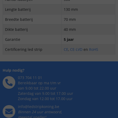
Lengte batterij
130 mm
Breedte batterij
70 mm
Dikte batterij
40 mm
Garantie
5 jaar
Certificering led strip
CE
,
CE-LVD
en
RoHS
Hulp nodig?
073 704 11 01
Bereikbaar op ma t/m vr
van 9.00 tot 22.00 uur
Zaterdag van 9.00 tot 17.00 uur
Zondag van 12.00 tot 17.00 uur
info@ledstripkoning.be
Binnen 24 uur antwoord,
meestal sneller!