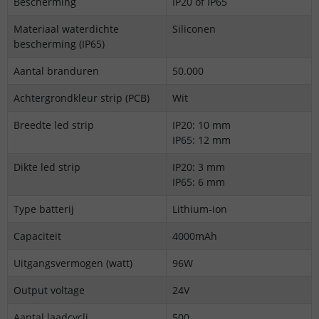
Bescherming
IP20 of IP65
Materiaal waterdichte
Siliconen
bescherming (IP65)
Aantal branduren
50.000
Achtergrondkleur strip (PCB)
Wit
Breedte led strip
IP20: 10 mm
IP65: 12 mm
Dikte led strip
IP20: 3 mm
IP65: 6 mm
Type batterij
Lithium-ion
Capaciteit
4000mAh
Uitgangsvermogen (watt)
96W
Output voltage
24V
Aantal laadcycli
500