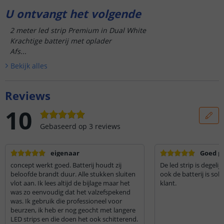
U ontvangt het volgende
2 meter led strip Premium in Dual White
Krachtige batterij met oplader
Afs...
Bekijk alle
s
Reviews
10
Gebaseerd op
3
reviews
eigenaar
Goed p
concept werkt goed. Batterij houdt zij
De led strip is degelijk en gee
beloofde brandt duur. Alle stukken sluiten
ook de batterij is solide. Een tevr
vlot aan. Ik lees altijd de bijlage maar het
klant.
was zo eenvoudig dat het valzefspekend
was. Ik gebruik die professioneel voor
beurzen, ik heb er nog geocht met langere
LED strips en die doen het ook schitterend.