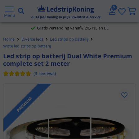
5 jaar garantie
Menu
Al
13
jaar koning in prijs, kwaliteit & service
Gratis verzending vanaf € 20,- NL en BE
Home
Diverse leds
Led strips op batterij
Klantbeoordeling 9.1
Witte led strips op batterij
Voor 23:45 uur besteld,
morgen in huis
Led strip op batterij Dual White Premium
complete set 2 meter
(
3
reviews
)
PREMIUM