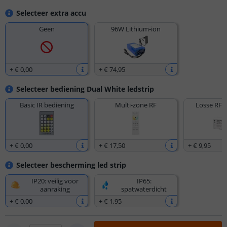
Selecteer extra accu
Geen
96W Lithium-ion
+
€ 0
,
00
+
€ 74
,
95
Selecteer bediening Dual White ledstrip
Basic IR bediening
Multi-zone RF
Losse RF 
+
€ 0
,
00
+
€ 17
,
50
+
€ 9
,
95
Selecteer bescherming led strip
IP20: veilig voor
IP65:
aanraking
spatwaterdicht
+
€ 0
,
00
+
€ 1
,
95