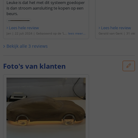
Leuke is dat het met dit systeem goedoper
is dan stroom aansluiting te kopen op een
beurs.
Lees hele review
Lees hele review
Jan
|
22 juli 2024
|
Gebaseerd op de
'
Le
lees meer
...
Gerald van Gent
|
31 okto
d strip op batterij Dual White Premium c
baseerd op de
'
Led strip o
omplete set 1 meter
'
White Premium complete s
Bekijk alle
3
reviews
Foto's van klanten