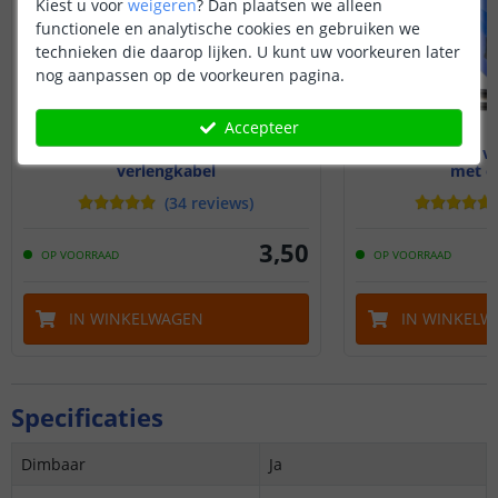
Kiest u voor
weigeren
?
Dan plaatsen we alleen
functionele en analytische cookies en gebruiken we
technieken die daarop lijken. U kunt uw voorkeuren later
nog aanpassen op de voorkeuren pagina.
Accepteer
1 meter ledstrip / adapter
Accu / batterij v
verlengkabel
met o
(
34
reviews
)
3
,
50
OP VOORRAAD
OP VOORRAAD
IN WINKELWAGEN
IN WINKELW
Specificaties
Dimbaar
Ja