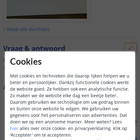
Bekijk alle
klantfoto’s
Vraag & antwoord
Er is nog geen vraag gesteld over dit product.
Cookies
Bekijk alle
Vraag & antwoord
Met cookies en technieken die daarop lijken helpen we u
beter en persoonlijker. Dankzij functionele cookies werkt
Aanvullende producten
de website goed. Ze hebben ook een analytische functie.
Zo maken we de website elke dag een beetje beter.
Daarom gebruiken we technologie om uw gedrag binnen
en buiten onze website te volgen. We gebruiken uw
gegevens voor het personaliseren van advertenties. Dat
doen we op een anonieme manier.
Meer weten?
Lees
hier
alles over onze cookie- en privacyverklaring. Klik op
'Accepteer' om te accepteren.