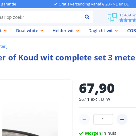
r garantie
Gratis verzending vanaf € 20,- NL en BE
15.439 re
t
Dual white
Helder wit
Daglicht wit
COB
terij
er of Koud wit complete set 3 mete
67
,
90
56
,
11
excl.
BTW
Morgen
in huis