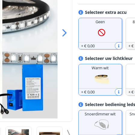
Selecteer extra accu
Geen
8
+
€ 0
,
00
+
€
Selecteer uw lichtkleur
Warm wit
+
€ 0
,
00
+
€ 
Selecteer bediening leds
Snoerdimmer wit
Sn