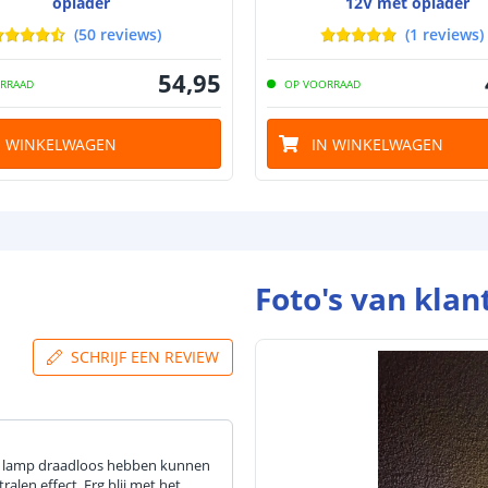
oplader
12V met oplader
(
50
reviews
)
(
1
reviews
)
54
,
95
RRAAD
OP VOORRAAD
N WINKELWAGEN
IN WINKELWAGEN
Foto's van klan
SCHRIJF EEN REVIEW
i lamp draadloos hebben kunnen
ralen effect. Erg blij met het