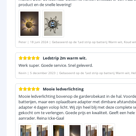
product en de snelle levering!
Peter
|
18 juni 2024
|
Gebaseerd op de
'
Led strip op batterij Warm wit, Koud wi
Ledstrip 2m warm wit.
Werk super. Goede service. Snel geleverd.
Kevin
|
5 december 2023
|
Gebaseerd op de
'
Led strip op batterij Warm wit, He
Mooie ledverlichting
Mooie ledverlichting bovenop de garderobekast in de hal. Voord
batterijen, maar een oplaadbare adapter met dimbare afstandsbed
adapter 4 dagen volop licht. Wij zijn heel blij met deze complete 
gekocht om te verlengen. Goede prijs en kwaliteit. Geeft een hele f
aanrader. Reina Icke-Gaal