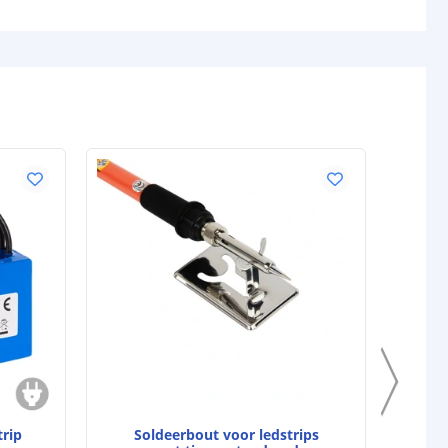
6600mAh
gen (watt)
82
e
12V
i
500
118 mm
BASIC
j
71 mm
40 mm
5 jaar
d strip
CE
,
CE-LVD
en
RoHS
trip
Soldeerbout voor ledstrips