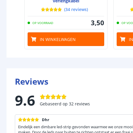
verlengkabel
(
34
reviews
)
3
,
50
OP VOORRAAD
OP VOO
IN WINKELWAGEN
I
Reviews
9.6
Gebaseerd op
32
reviews
Dhr
Eindelijk een dimbare led-strip gevonden waarmee we onze moo
maken. Door de leds naar buiten te richten ontstaat er een fraai st