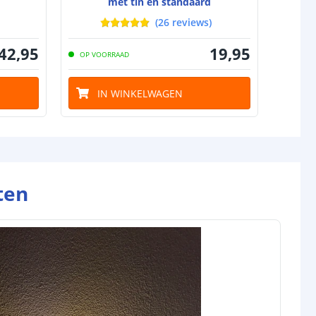
met tin en standaard
B
(
26
reviews
)
42
,
95
19
,
95
OP VOORRAAD
OP VO
IN WINKELWAGEN
I
ten