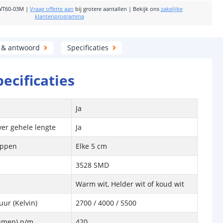
WT60-03M
|
Vraag offerte aan
bij grotere aantallen
|
Bekijk ons
zakelijke
klantenprogramma
 & antwoord
Specificaties
pecificaties
Ja
ver gehele lengte
Ja
ippen
Elke 5 cm
3528 SMD
Warm wit, Helder wit of koud wit
ur (Kelvin)
2700 / 4000
/ 5500
Lumen) p/m
420