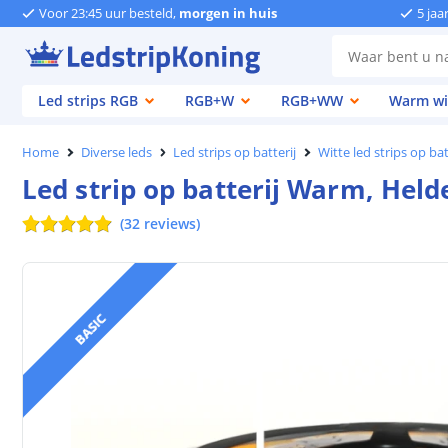
Voor 23:45 uur besteld,
morgen in huis
5 jaa
Led strips RGB
RGB+W
RGB+WW
Warm wi
Home
Diverse leds
Led strips op batterij
Witte led strips op bat
Led strip op batterij Warm, Held
(
32
reviews
)
BASIC