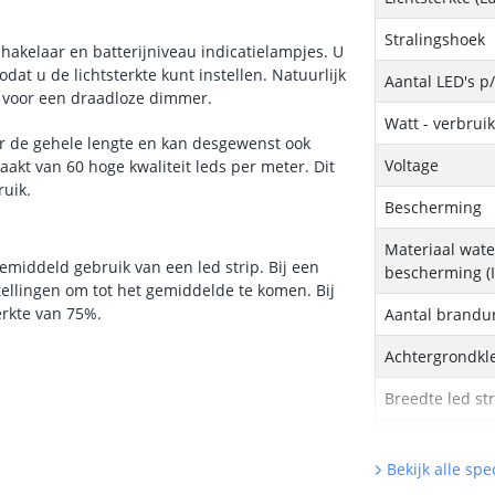
Stralingshoek
chakelaar en batterijniveau indicatielampjes. U
at u de lichtsterkte kunt instellen. Natuurlijk
Aantal LED's p
t voor een draadloze dimmer.
Watt - verbrui
ver de gehele lengte en kan desgewenst ook
Voltage
akt van 60 hoge kwaliteit leds per meter. Dit
ruik.
Bescherming
Materiaal wate
middeld gebruik van een led strip. Bij een
bescherming (I
tellingen om tot het gemiddelde te komen. Bij
erkte van 75%.
Aantal brandu
Achtergrondkle
Breedte led st
Dikte led strip
Bekijk alle spec
Type batterij