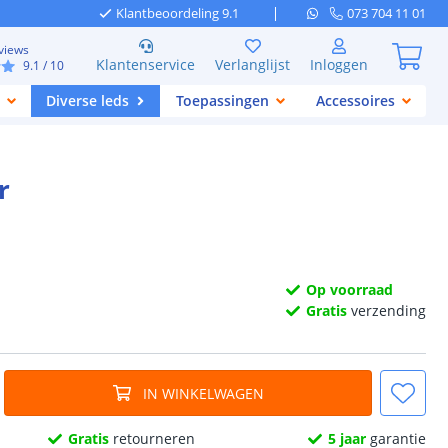
Klantbeoordeling 9.1
073 704 11 01
views
Klantenservice
Verlanglijst
Inloggen
9.1
/ 10
Diverse leds
Toepassingen
Accessoires
r
Op voorraad
Gratis
verzending
IN WINKELWAGEN
Gratis
retourneren
5 jaar
garantie