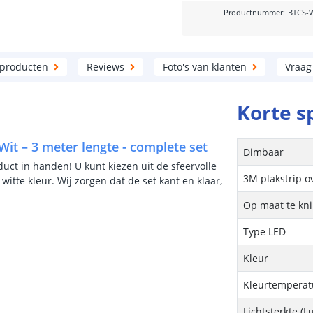
Productnummer
:
BTCS-
 producten
Reviews
Foto's van klanten
Vraag
Korte s
Wit – 3 meter lengte - complete set
Dimbaar
uct in handen! U kunt kiezen uit de sfeervolle
3M plakstrip o
 witte kleur. Wij zorgen dat de set kant en klaar,
Op maat te kn
Type LED
Kleur
Kleurtemperatu
Lichtsterkte (