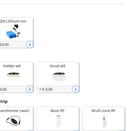
2W Lithium-ion
 54
,
95
Helder wit
Koud wit
0
,
00
+
€ 0
,
00
trip
oerdimmer zwart
Basic RF
Multi-zone RF