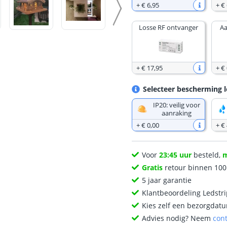
+
€ 6
,
95
+
€ 
Losse RF ontvanger
Aa
+
€ 17
,
95
+
€ 
Selecteer bescherming l
IP20: veilig voor
aanraking
+
€ 0
,
00
+
€ 
Voor
23:45 uur
besteld,
Gratis
retour binnen 10
5 jaar garantie
Klantbeoordeling Ledstr
Kies zelf een bezorgdatu
Advies nodig? Neem
con