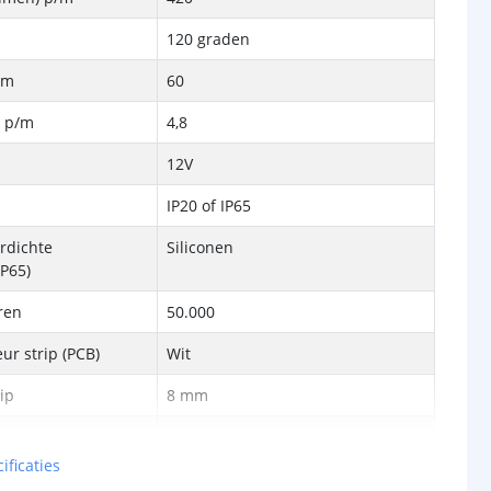
120 graden
/m
60
k p/m
4,8
12V
IP20 of IP65
rdichte
Siliconen
P65)
ren
50.000
ur strip (PCB)
Wit
rip
8 mm
3 mm
ificaties
Lithium-ion