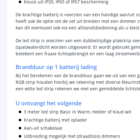
Keuze uit IP20, IP65 of IP67 bescherming
De krachtige batterij is voorzien van een handige aan/uit s
heeft ook de optie om de set uit breiden met een dimmer zod
kan dit eventueel ook via een afstandsbediening als u kies
De led strip is voorzien van een dubbelzijdige plakstrip o
(spat)waterdicht worden uitgevoerd. Er wordt gebruikt gema
betekent een fraaie lichtopbrengst en een laag stroomverb
Brandduur op 1 batterij lading
Bij het berekenen van de brandduur gaan we uit van een ge
RGB strip houden hierbij we rekening met diverse kleurins
een witte led strip rekenen we met een gemiddelde lichtst
U ontvangt het volgende
3 meter led strip Basic in Warm, Helder of Koud wit
Krachtige batterij met oplader
Aan-uit schakelaar
Uitbreiding mogelijk met (draadloze) dimmers