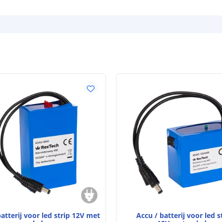
Capaciteit
Uitgangsvermo
Output voltag
Aantal laadcycl
Lengte batterij
Breedte batteri
Dikte batterij
Garantie
Certificering le
atterij voor led strip 12V met
Accu / batterij voor led s