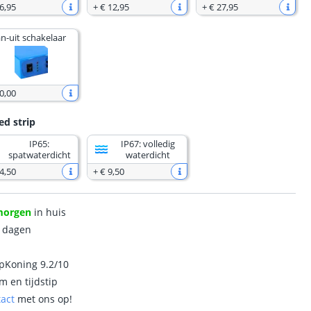
6
,
95
+
€ 12
,
95
+
€ 27
,
95
n-uit schakelaar
0
,
00
ed strip
IP65:
IP67: volledig
spatwaterdicht
waterdicht
4
,
50
+
€ 9
,
50
morgen
in huis
0 dagen
ipKoning 9.2/10
m en tijdstip
tact
met ons op!